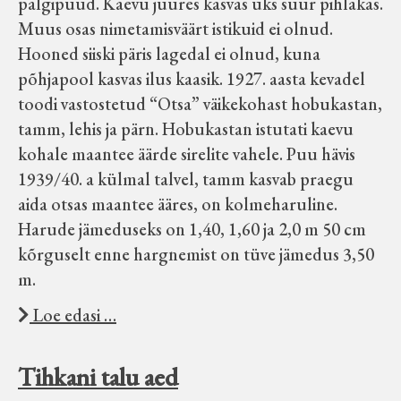
palgipuud. Kaevu juures kasvas üks suur pihlakas.
Muus osas nimetamisväärt istikuid ei olnud.
Hooned siiski päris lagedal ei olnud, kuna
põhjapool kasvas ilus kaasik. 1927. aasta kevadel
toodi vastostetud “Otsa” väikekohast hobukastan,
tamm, lehis ja pärn. Hobukastan istutati kaevu
kohale maantee äärde sirelite vahele. Puu hävis
1939/40. a külmal talvel, tamm kasvab praegu
aida otsas maantee ääres, on kolmeharuline.
Harude jämeduseks on 1,40, 1,60 ja 2,0 m 50 cm
kõrguselt enne hargnemist on tüve jämedus 3,50
m.
Loe edasi …
Tihkani talu aed