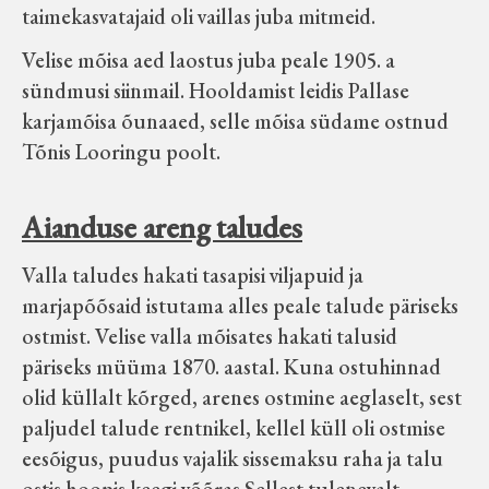
taimekasvatajaid oli vaillas juba mitmeid.
Velise mõisa aed laostus juba peale 1905. a
sündmusi siinmail. Hooldamist leidis Pallase
karjamõisa õunaaed, selle mõisa südame ostnud
Tõnis Looringu poolt.
Aianduse areng taludes
Valla taludes hakati tasapisi viljapuid ja
marjapõõsaid istutama alles peale talude päriseks
ostmist. Velise valla mõisates hakati talusid
päriseks müüma 1870. aastal. Kuna ostuhinnad
olid küllalt kõrged, arenes ostmine aeglaselt, sest
paljudel talude rentnikel, kellel küll oli ostmise
eesõigus, puudus vajalik sissemaksu raha ja talu