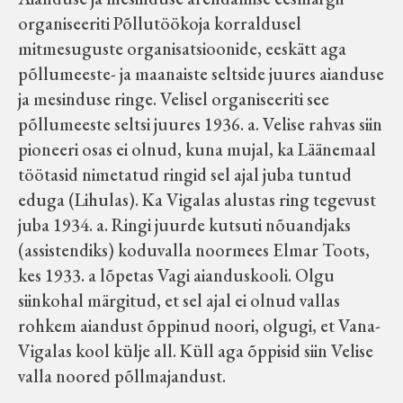
organiseeriti Põllutöökoja korraldusel
mitmesuguste organisatsioonide, eeskätt aga
põllumeeste- ja maanaiste seltside juures aianduse
ja mesinduse ringe. Velisel organiseeriti see
põllumeeste seltsi juures 1936. a. Velise rahvas siin
pioneeri osas ei olnud, kuna mujal, ka Läänemaal
töötasid nimetatud ringid sel ajal juba tuntud
eduga (Lihulas). Ka Vigalas alustas ring tegevust
juba 1934. a. Ringi juurde kutsuti nõuandjaks
(assistendiks) koduvalla noormees Elmar Toots,
kes 1933. a lõpetas Vagi aianduskooli. Olgu
siinkohal märgitud, et sel ajal ei olnud vallas
rohkem aiandust õppinud noori, olgugi, et Vana-
Vigalas kool külje all. Küll aga õppisid siin Velise
valla noored põllmajandust.