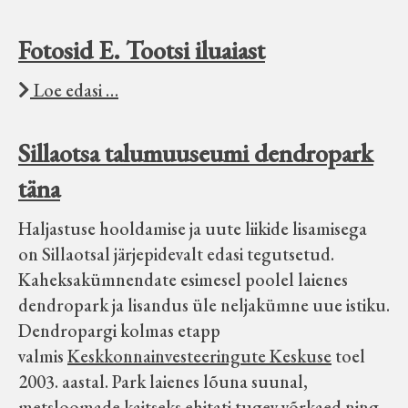
Fotosid E. Tootsi iluaiast
Loe edasi …
Sillaotsa talumuuseumi dendropark
täna
Haljastuse hooldamise ja uute liikide lisamisega
on Sillaotsal järjepidevalt edasi tegutsetud.
Kaheksakümnendate esimesel poolel laienes
dendropark ja lisandus üle neljakümne uue istiku.
Dendropargi kolmas etapp
valmis
Keskkonnainvesteeringute Keskuse
toel
2003. aastal. Park laienes lõuna suunal,
metsloomade kaitseks ehitati tugev võrkaed ning