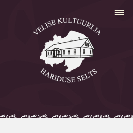
Avaleht
Aleksei Parnabas
Sillaotsa Talumuuseum
Mõisad
Külad
Koolid