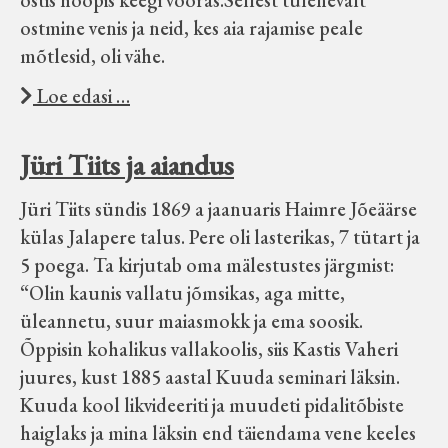
ostis hoopis keegi võõras.Sellest tulenevalt
ostmine venis ja neid, kes aia rajamise peale
mõtlesid, oli vähe.
Loe edasi …
Jüri Tiits ja aiandus
Jüri Tiits sündis 1869 a jaanuaris Haimre Jõeäärse
külas Jalapere talus. Pere oli lasterikas, 7 tütart ja
5 poega. Ta kirjutab oma mälestustes järgmist:
“Olin kaunis vallatu jõmsikas, aga mitte,
üleannetu, suur maiasmokk ja ema soosik.
Õppisin kohalikus vallakoolis, siis Kastis Vaheri
juures, kust 1885 aastal Kuuda seminari läksin.
Kuuda kool likvideeriti ja muudeti pidalitõbiste
haiglaks ja mina läksin end täiendama vene keeles