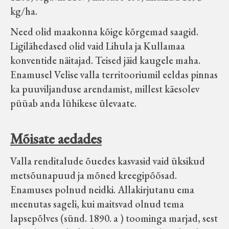
Velise kultuuri ja hariduse selts
kg/ha.
Need olid maakonna kõige kõrgemad saagid.
Virtuaalnäitused
Ligilähedased olid vaid Lihula ja Kullamaa
konventide näitajad. Teised jäid kaugele maha.
Otsi
Enamusel Velise valla territooriumil eeldas pinnas
ka puuviljanduse arendamist, millest käesolev
püüab anda lühikese ülevaate.
Tagasiside
Mõisate aedades
Valla renditalude õuedes kasvasid vaid üksikud
metsõunapuud ja mõned kreegipõõsad.
Enamuses polnud neidki. Allakirjutanu ema
meenutas sageli, kui maitsvad olnud tema
lapsepõlves (sünd. 1890. a ) toominga marjad, sest