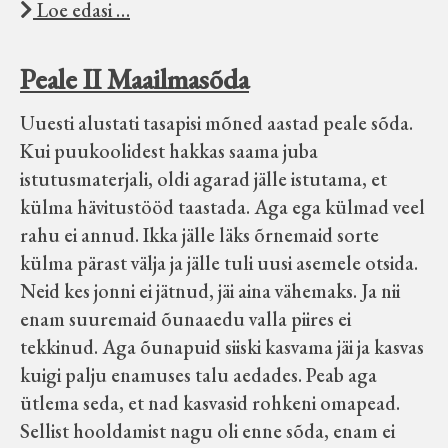
Loe edasi …
Peale II Maailmasõda
Uuesti alustati tasapisi mõned aastad peale sõda.
Kui puukoolidest hakkas saama juba
istutusmaterjali, oldi agarad jälle istutama, et
külma hävitustööd taastada. Aga ega külmad veel
rahu ei annud. Ikka jälle läks õrnemaid sorte
külma pärast välja ja jälle tuli uusi asemele otsida.
Neid kes jonni ei jätnud, jäi aina vähemaks. Ja nii
enam suuremaid õunaaedu valla piires ei
tekkinud. Aga õunapuid siiski kasvama jäi ja kasvas
kuigi palju enamuses talu aedades. Peab aga
ütlema seda, et nad kasvasid rohkeni omapead.
Sellist hooldamist nagu oli enne sõda, enam ei