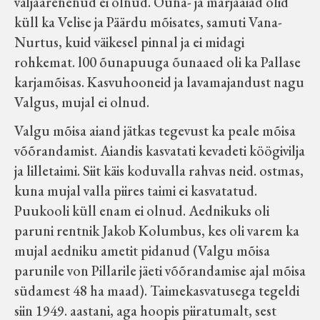
väljaarenenud ei olnud. Õuna- ja marjaaiad olid
küll ka Velise ja Päärdu mõisates, samuti Vana-
Nurtus, kuid väikesel pinnal ja ei midagi
rohkemat. l00 õunapuuga õunaaed oli ka Pallase
karjamõisas. Kasvuhooneid ja lavamajandust nagu
Valgus, mujal ei olnud.
Valgu mõisa aiand jätkas tegevust ka peale mõisa
võõrandamist. Aiandis kasvatati kevadeti köögivilja
ja lilletaimi. Siit käis koduvalla rahvas neid. ostmas,
kuna mujal valla piires taimi ei kasvatatud.
Puukooli küll enam ei olnud. Aednikuks oli
paruni rentnik Jakob Kolumbus, kes oli varem ka
mujal aedniku ametit pidanud (Valgu mõisa
parunile von Pillarile jäeti võõrandamise ajal mõisa
südamest 48 ha maad). Taimekasvatusega tegeldi
siin 1949. aastani, aga hoopis piiratumalt, sest