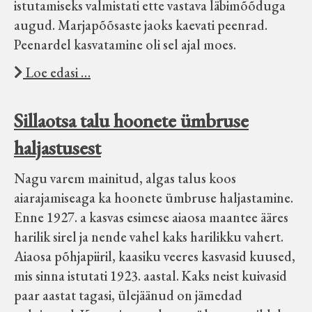
istutamiseks valmistati ette vastava läbimõõduga
augud. Marjapõõsaste jaoks kaevati peenrad.
Peenardel kasvatamine oli sel ajal moes.
Loe edasi …
Sillaotsa talu hoonete ümbruse
haljastusest
Nagu varem mainitud, algas talus koos
aiarajamiseaga ka hoonete ümbruse haljastamine.
Enne 1927. a kasvas esimese aiaosa maantee ääres
harilik sirel ja nende vahel kaks harilikku vahert.
Aiaosa põhjapiiril, kaasiku veeres kasvasid kuused,
mis sinna istutati 1923. aastal. Kaks neist kuivasid
paar aastat tagasi, ülejäänud on jämedad