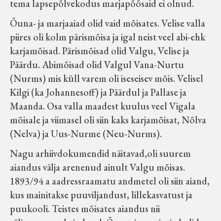
tema lapsepõlvekodus marjapõõsaid ei olnud.
Koduleht on teoks saanud tänu Sillaotsa
Õuna- ja marjaaiad olid vaid mõisates. Velise valla
Muuseumisõprade Seltsingu, Kohaliku
piires oli kolm pärismõisa ja igal neist veel abi-ehk
Omaalgatuse Programmi ja Märjamaa
karjamõisad. Pärismõisad olid Valgu, Velise ja
Vallavalitsuse abile.
Päärdu. Abimõisad olid Valgul Vana-Nurtu
(Nurms) mis küll varem oli iseseisev mõis. Velisel
Kilgi (ka Johannesoff) ja Päärdul ja Pallase ja
Maanda. Osa valla maadest kuulus veel Vigala
mõisale ja viimasel oli siin kaks karjamõisat, Nõlva
(Nelva) ja Uus-Nurme (Neu-Nurms).
Nagu arhiivdokumendid näitavad,oli suurem
aiandus välja arenenud ainult Valgu mõisas.
1893/94 a aadressraamatu andmetel oli siin aiand,
kus mainitakse puuviljandust, lillekasvatust ja
puukooli. Teistes mõisates aiandus nii