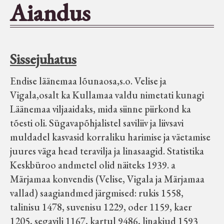
Aiandus
Seltsid-ühingud
Aiandus
Sissejuhatus
Tuletõrje
Endise läänemaa lõunaosa,s.o. Velise ja
Vigala,osalt ka Kullamaa valdu nimetati kunagi
Läänemaa viljaaidaks, mida siinne piirkond ka
Õpperada
tõesti oli. Sügavapõhjalistel saviliiv ja liivsavi
muldadel kasvasid korraliku harimise ja väetamise
Muud koduloolist Velise mailt
juures väga head teravilja ja linasaagid. Statistika
Keskbüroo andmetel olid näiteks 1939. a
Märjamaa ümbruse valdade
Märjamaa konvendis (Velise, Vigala ja Märjamaa
elanike nimekirjad seisuga
vallad) saagiandmed järgmised: rukis 1558,
15.12.1938
talinisu 1478, suvenisu 1229, oder 1159, kaer
1205, segavili 1167, kartul 9486, linakiud 1593