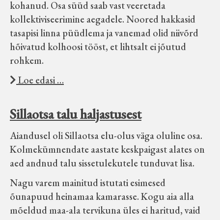
kohanud. Osa süüd saab vast veeretada
kollektiviseerimine aegadele. Noored hakkasid
tasapisi linna püüdlema ja vanemad olid niivõrd
hõivatud kolhoosi tööst, et lihtsalt ei jõutud
rohkem.
Loe edasi …
Sillaotsa talu haljastusest
Aiandusel oli Sillaotsa elu-olus väga oluline osa.
Kolmekümnendate aastate keskpaigast alates on
aed andnud talu sissetulekutele tunduvat lisa.
Nagu varem mainitud istutati esimesed
õunapuud heinamaa kamarasse. Kogu aia alla
mõeldud maa-ala tervikuna üles ei haritud, vaid