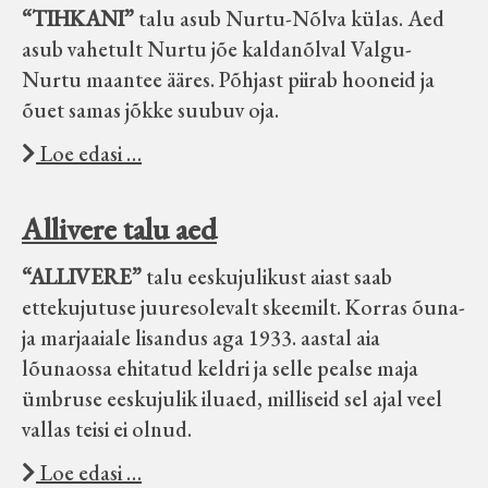
“TIHKANI”
talu asub Nurtu-Nõlva külas. Aed
asub vahetult Nurtu jõe kaldanõlval Valgu-
Nurtu maantee ääres. Põhjast piirab hooneid ja
õuet samas jõkke suubuv oja.
Loe edasi …
Allivere talu aed
“ALLIVERE”
talu eeskujulikust aiast saab
ettekujutuse juuresolevalt skeemilt. Korras õuna-
ja marjaaiale lisandus aga 1933. aastal aia
lõunaossa ehitatud keldri ja selle pealse maja
ümbruse eeskujulik iluaed, milliseid sel ajal veel
vallas teisi ei olnud.
Loe edasi …