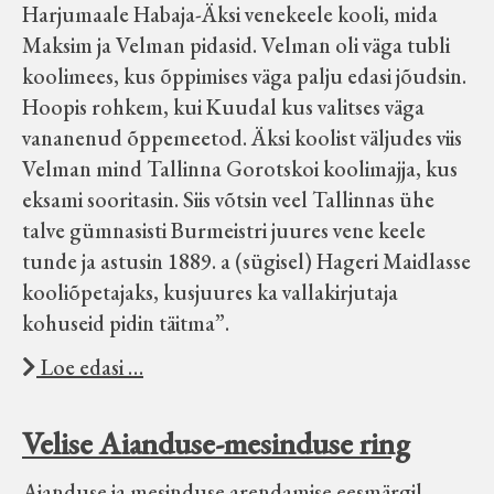
Harjumaale Habaja-Äksi venekeele kooli, mida
Maksim ja Velman pidasid. Velman oli väga tubli
koolimees, kus õppimises väga palju edasi jõudsin.
Hoopis rohkem, kui Kuudal kus valitses väga
vananenud õppemeetod. Äksi koolist väljudes viis
Velman mind Tallinna Gorotskoi koolimajja, kus
eksami sooritasin. Siis võtsin veel Tallinnas ühe
talve gümnasisti Burmeistri juures vene keele
tunde ja astusin 1889. a (sügisel) Hageri Maidlasse
kooliõpetajaks, kusjuures ka vallakirjutaja
kohuseid pidin täitma”.
Loe edasi …
Velise Aianduse-mesinduse ring
Aianduse ja mesinduse arendamise eesmärgil