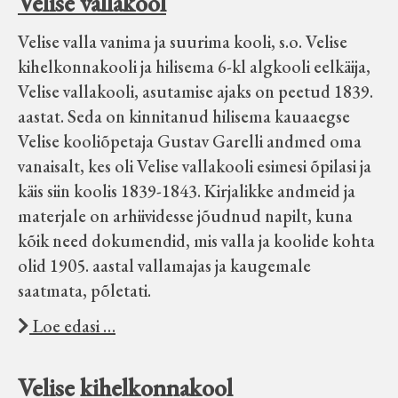
Velise vallakool
Velise kultuuri ja hariduse selts
Velise valla vanima ja suurima kooli, s.o. Velise
kihelkonnakooli ja hilisema 6-kl algkooli eelkäija,
Virtuaalnäitused
Velise vallakooli, asutamise ajaks on peetud 1839.
aastat. Seda on kinnitanud hilisema kauaaegse
Otsi
Velise kooliõpetaja Gustav Garelli andmed oma
vanaisalt, kes oli Velise vallakooli esimesi õpilasi ja
Tagasiside
käis siin koolis 1839-1843. Kirjalikke andmeid ja
materjale on arhiividesse jõudnud napilt, kuna
kõik need dokumendid, mis valla ja koolide kohta
olid 1905. aastal vallamajas ja kaugemale
saatmata, põletati.
Loe edasi …
Velise kihelkonnakool