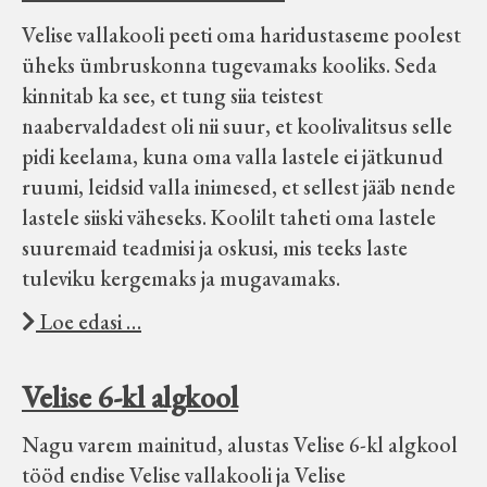
Koduleht on teoks saanud tänu Sillaotsa
Velise vallakooli peeti oma haridustaseme poolest
Muuseumisõprade Seltsingu, Kohaliku
üheks ümbruskonna tugevamaks kooliks. Seda
Omaalgatuse Programmi ja Märjamaa
kinnitab ka see, et tung siia teistest
Vallavalitsuse abile.
naabervaldadest oli nii suur, et koolivalitsus selle
pidi keelama, kuna oma valla lastele ei jätkunud
ruumi, leidsid valla inimesed, et sellest jääb nende
lastele siiski väheseks. Koolilt taheti oma lastele
suuremaid teadmisi ja oskusi, mis teeks laste
tuleviku kergemaks ja mugavamaks.
Loe edasi …
Velise 6-kl algkool
Nagu varem mainitud, alustas Velise 6-kl algkool
tööd endise Velise vallakooli ja Velise