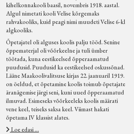
kihelkonnakooli baasil, novembris 1918. aastal.
Algul nimetati kooli Velise kõrgemaks
rahvakooliks, kuid peagi nimi muudeti Velise 6-kl
algkooliks.
Õpetajatel oli alguses koolis palju tööd. Senine
õppematerjal oli võõrkeelne ja tuli ümber
töötada, kuna eestikeelsed õpperaamatud
puudusid. Puudusid ka eestikeelsed oskussõnad.
Lääne Maakoolivalitsuse kirjas 22. jaanuaril 1919.
on öeldud, et õpetamine koolis toimub õpetajate
äranägemise järgi seni, kuni uued õpperaamatud
ilmuvad. Esimeseks võõrkeeleks koolis määrati
vene keel, teiseks saksa keel. Viimast hakati
õpetama IV klassist alates.
Loe edasi …