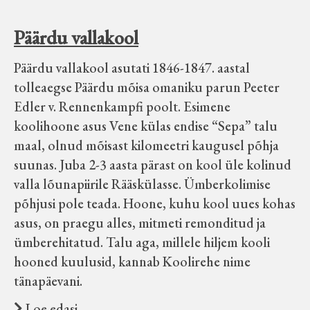
Päärdu vallakool
Päärdu vallakool asutati 1846-1847. aastal
tolleaegse Päärdu mõisa omaniku parun Peeter
Edler v. Rennenkampfi poolt. Esimene
koolihoone asus Vene külas endise “Sepa” talu
maal, olnud mõisast kilomeetri kaugusel põhja
suunas. Juba 2-3 aasta pärast on kool üle kolinud
valla lõunapiirile Rääskülasse. Ümberkolimise
põhjusi pole teada. Hoone, kuhu kool uues kohas
asus, on praegu alles, mitmeti remonditud ja
ümberehitatud. Talu aga, millele hiljem kooli
hooned kuulusid, kannab Koolirehe nime
tänapäevani.
Loe edasi …