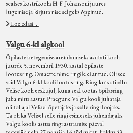
sealses köstrikoolis H. F. Johansoni juures
lugemise ja kirjutamise selgeks õppinud.
Loe edasi …
Valgu 6-kl algkool
Õpilaste isetegemise arendamiseks asutati kooli
juurde 5. novembril 1930. aastal õpilaste
lootusring. Omaette nime ringile ei antud. Oli see
vaid Valgu 6-kl kooli lootusring. Ring kutsuti ellu
Velise kooli eeskujul, kuna seal töötas õpilasring
juba mitu aastat. Praegune Valgu kooli juhataja
oli tol ajal Velisel õpetajaks ja selle ringi loojaks.
Ta oli ka Velisel selle ringi esimeseks juhendajaks.
Valgu koolis astus ringi asutamise päeval
tegevliikmeks 27 poissi ja 16 tüdrukut, kokku 43