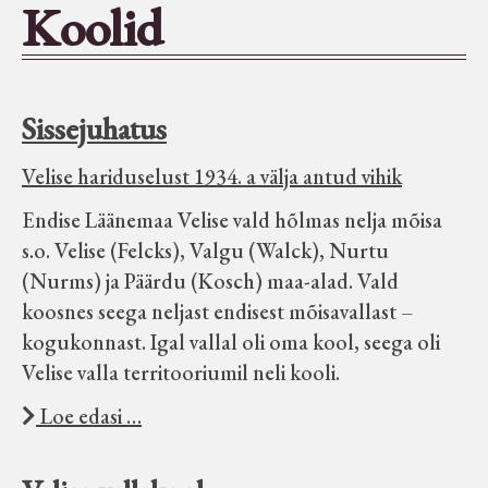
Koolid
Seltsid-ühingud
Aiandus
Sissejuhatus
Tuletõrje
Velise hariduselust 1934. a välja antud vihik
Endise Läänemaa Velise vald hõlmas nelja mõisa
Õpperada
s.o. Velise (Felcks), Valgu (Walck), Nurtu
(Nurms) ja Päärdu (Kosch) maa-alad. Vald
Muud koduloolist Velise mailt
koosnes seega neljast endisest mõisavallast –
kogukonnast. Igal vallal oli oma kool, seega oli
Velise valla territooriumil neli kooli.
Märjamaa ümbruse valdade
elanike nimekirjad seisuga
Loe edasi …
15.12.1938