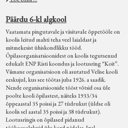
Päärdu 6-kl algkool
Vaatamata pingutavale ja väsitavale õppetööle on
koolis leitud mahti teha veel laialdast ja
mitmekesist ühiskondlikku tööd.
Õpilasorganisatsioonidest on koolis tegutsenud
edukalt ENP Risti koondus ja lootusring “Koit”.
Viimane organisatsioon oli asutatud Velise kooli
eeskujul, kus see töötas juba 1926. a saadik.
Nende organisatsioonide tööst võtsid osa üle
poolte kooli õpilastest, näiteks 1933/34
õppeaastal 35 poissi ja 27 tüdrukut (üldse oli
koolis sel aastal 35 poissi ja 38 tüdrukut).
Lootusringis on õpilased pidanud
töökoosolekuid üks kord nädalas. Igal