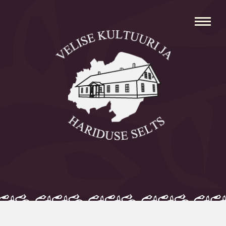
Avaleht
Aleksei Parnabas
Sillaotsa Talumuuseum
Mõisad
Külad
Koolid