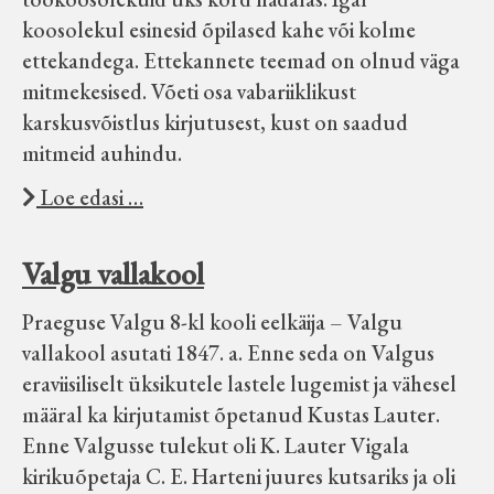
koosolekul esinesid õpilased kahe või kolme
ettekandega. Ettekannete teemad on olnud väga
mitmekesised. Võeti osa vabariiklikust
karskusvõistlus kirjutusest, kust on saadud
mitmeid auhindu.
Loe edasi …
Valgu vallakool
Praeguse Valgu 8-kl kooli eelkäija – Valgu
vallakool asutati 1847. a. Enne seda on Valgus
eraviisiliselt üksikutele lastele lugemist ja vähesel
määral ka kirjutamist õpetanud Kustas Lauter.
Enne Valgusse tulekut oli K. Lauter Vigala
kirikuõpetaja C. E. Harteni juures kutsariks ja oli