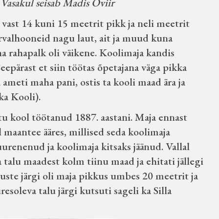
 Vasakul seisab Madis Oviir
vast 14 kuni 15 meetrit pikk ja neli meetrit
õrvalhooneid nagu laut, ait ja muud kuna
na rahapalk oli väikene. Koolimaja kandis
epärast et siin töötas õpetajana väga pikka
ameti maha pani, ostis ta kooli maad ära ja
ka Kooli).
u kool töötanud 1887. aastani. Maja ennast
l maantee ääres, millised seda koolimaja
urenenud ja koolimaja kitsaks jäänud. Vallal
la talu maadest kolm tiinu maad ja ehitati jällegi
uste järgi oli maja pikkus umbes 20 meetrit ja
esoleva talu järgi kutsuti sageli ka Silla