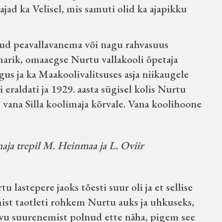
ad ka Velisel, mis samuti olid ka ajapikku
atud peavallavanema või nagu rahvasuus
amarik, omaaegse Nurtu vallakooli õpetaja
gus ja ka Maakoolivalitsuses asja niikaugele
 eraldati ja 1929. aasta sügisel kolis Nurtu
se vana Silla koolimaja kõrvale. Vana koolihoone
aja trepil M. Heinmaa ja L. Oviir
u lastepere jaoks tõesti suur oli ja et sellise
ist taotleti rohkem Nurtu auks ja uhkuseks,
arvu suurenemist polnud ette näha, pigem see