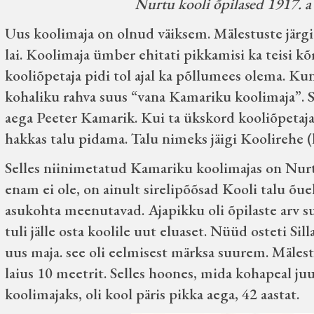
Nurtu kooli õpilased 1917. a
Uus koolimaja on olnud väiksem. Mälestuste järgi 
lai. Koolimaja ümber ehitati pikkamisi ka teisi k
kooliõpetaja pidi tol ajal ka põllumees olema. Ku
kohaliku rahva suus “vana Kamariku koolimaja”. Se
aega Peeter Kamarik. Kui ta ükskord kooliõpetaja 
hakkas talu pidama. Talu nimeks jäigi Koolirehe (
Selles niinimetatud Kamariku koolimajas on Nurt
enam ei ole, on ainult sirelipõõsad Kooli talu õue
asukohta meenutavad. Ajapikku oli õpilaste arv su
tuli jälle osta koolile uut eluaset. Nüüd osteti Sil
uus maja. see oli eelmisest märksa suurem. Mälest
laius 10 meetrit. Selles hoones, mida kohapeal juur
koolimajaks, oli kool päris pikka aega, 42 aastat.