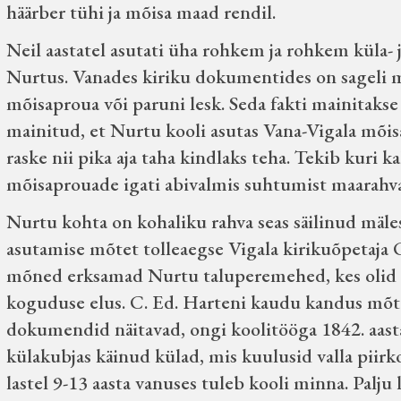
häärber tühi ja mõisa maad rendil.
Neil aastatel asutati üha rohkem ja rohkem küla- j
Nurtus. Vanades kiriku dokumentides on sageli main
mõisaproua või paruni lesk. Seda fakti mainitakse
mainitud, et Nurtu kooli asutas Vana-Vigala mõis
raske nii pika aja taha kindlaks teha. Tekib kuri k
mõisaprouade igati abivalmis suhtumist maarahva
Nurtu kohta on kohaliku rahva seas säilinud mälest
asutamise mõtet tolleaegse Vigala kirikuõpetaja 
mõned erksamad Nurtu taluperemehed, kes olid k
koguduse elus. C. Ed. Harteni kaudu kandus mõt
dokumendid näitavad, ongi koolitööga 1842. aasta
külakubjas käinud külad, mis kuulusid valla piirko
lastel 9-13 aasta vanuses tuleb kooli minna. Palju 