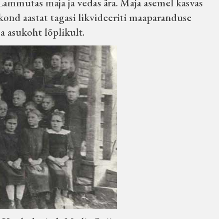
Lammutas maja ja vedas ära. Maja asemel kasvas
ond aastat tagasi likvideeriti maaparanduse
ja asukoht lõplikult.