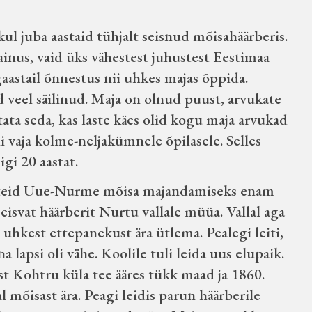
l juba aastaid tühjalt seisnud mõisahäärberis.
e ainus, vaid üks vähestest juhustest Eestimaa
gaastail õnnestus nii uhkes majas õppida.
 veel säilinud. Maja on olnud puust, arvukate
ta seda, kas laste käes olid kogu maja arvukad
li vaja kolme-neljakümnele õpilasele. Selles
gi 20 aastat.
aateid Uue-Nurme mõisa majandamiseks enam
isvat häärberit Nurtu vallale müüa. Vallal aga
 uhkest ettepanekust ära ütlema. Pealegi leiti,
a lapsi oli vähe. Koolile tuli leida uus elupaik.
ast Kohtru küla tee ääres tükk maad ja 1860.
al mõisast ära. Peagi leidis parun häärberile