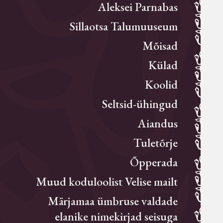
Aleksei Parnabas
Sillaotsa Talumuuseum
Mõisad
Külad
Koolid
Seltsid-ühingud
Aiandus
Tuletõrje
Õpperada
Muud koduloolist Velise mailt
Märjamaa ümbruse valdade
elanike nimekirjad seisuga