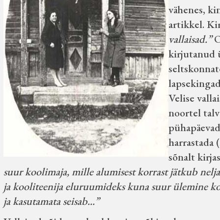
vähenes, ki
artikkel. Ki
vallaisad.”
O
kirjutanud 
seltskonnat
lapsekingad
Velise vall
noortel tal
pühapäevade
harrastada 
sõnalt kirja
suur koolimaja, mille alumisest korrast jätkub nelj
ja kooliteenija eluruumideks kuna suur ülemine ko
ja kasutamata seisab...”