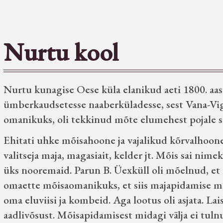
Nurtu kool
Nurtu kunagise Oese küla elanikud aeti 1800. aast
ümberkaudsetesse naaberküladesse, sest Vana-Vig
omanikuks, oli tekkinud mõte elumehest pojale s
Ehitati uhke mõisahoone ja vajalikud kõrvalhoone
valitseja maja, magasiait, kelder jt. Mõis sai ni
üks nooremaid. Parun B. Üexküll oli mõelnud, et
omaette mõisaomanikuks, et siis majapidamise mu
oma eluviisi ja kombeid. Aga lootus oli asjata. La
aadlivõsust. Mõisapidamisest midagi välja ei tuln