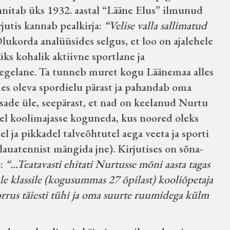
nnitab üks 1932. aastal “Lääne Elus” ilmunud
rjutis kannab pealkirja:
“Velise valla sallimatud
lukorda analüüsides selgus, et loo on ajalehele
üks kohalik aktiivne sportlane ja
egelane. Ta tunneb muret kogu Läänemaa alles
es oleva spordielu pärast ja pahandab oma
aisade üle, seepärast, et nad on keelanud Nurtu
vel koolimajasse koguneda, kus noored oleks
l ja pikkadel talveõhtutel aega veeta ja sporti
(lauatennist mängida jne). Kirjutises on sõna-
s:
“...Teatavasti ehitati Nurtusse mõni aasta tagas
ale klassile (kogusummas 27 õpilast) kooliõpetaja
rrus täiesti tühi ja oma suurte ruumidega külm