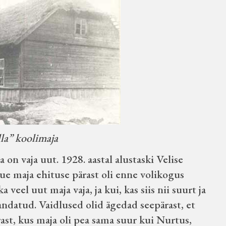
la” koolimaja
ja on vaja uut. 1928. aastal alustaski Velise
ue maja ehituse pärast oli enne volikogus
a veel uut maja vaja, ja kui, kas siis nii suurt ja
andatud. Vaidlused olid ägedad seepärast, et
ast, kus maja oli pea sama suur kui Nurtus,