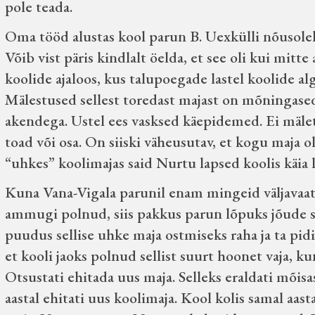
pole teada.
Oma tööd alustas kool parun B. Uexkülli nõusoleku
Võib vist päris kindlalt öelda, et see oli kui mitt
koolide ajaloos, kus talupoegade lastel koolide al
Mälestused sellest toredast majast on mõningased
akendega. Ustel ees vasksed käepidemed. Ei mäleta
toad või osa. On siiski väheusutav, et kogu maja o
“uhkes” koolimajas said Nurtu lapsed koolis käia li
Kuna Vana-Vigala parunil enam mingeid väljav
ammugi polnud, siis pakkus parun lõpuks jõude se
puudus sellise uhke maja ostmiseks raha ja ta pidi
et kooli jaoks polnud sellist suurt hoonet vaja, kun
Otsustati ehitada uus maja. Selleks eraldati mõis
aastal ehitati uus koolimaja. Kool kolis samal aast