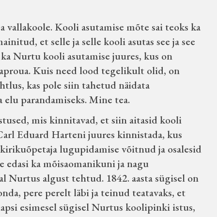
a vallakoole. Kooli asutamise mõte sai teoks ka
itud, et selle ja selle kooli asutas see ja see
 ka Nurtu kooli asutamise juures, kus on
aproua. Kuis need lood tegelikult olid, on
ahtlus, kas pole siin tahetud näidata
 elu parandamiseks. Mine tea.
used, mis kinnitavad, et siin aitasid kooli
Carl Eduard Harteni juures kinnistada, kus
irikuõpetaja lugupidamise võitnud ja osalesid
e edasi ka mõisaomanikuni ja nagu
l Nurtus algust tehtud. 1842. aasta sügisel on
nda, pere perelt läbi ja teinud teatavaks, et
lapsi esimesel sügisel Nurtus koolipinki istus,