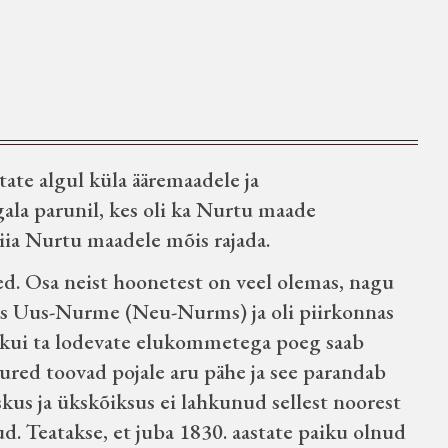
ate algul küla ääremaadele ja
ala parunil, kes oli ka Nurtu maade
iia Nurtu maadele mõis rajada.
d. Osa neist hoonetest on veel olemas, nagu
meks Uus-Nurme (Neu-Nurms) ja oli piirkonnas
 kui ta lodevate elukommetega poeg saab
red toovad pojale aru pähe ja see parandab
iskus ja ükskõiksus ei lahkunud sellest noorest
ud. Teatakse, et juba 1830. aastate paiku olnud