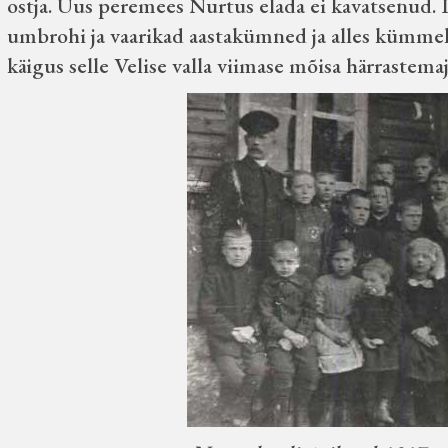
ostja. Uus peremees Nurtus elada ei kavatsenud. 
umbrohi ja vaarikad aastakümned ja alles kümmek
käigus selle Velise valla viimase mõisa härrastema