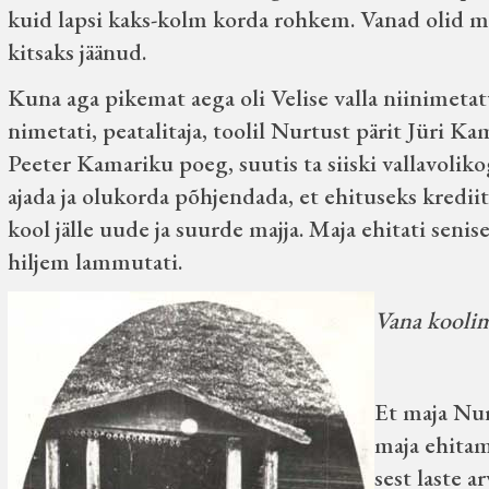
kuid lapsi kaks-kolm korda rohkem. Vanad olid maj
kitsaks jäänud.
Kuna aga pikemat aega oli Velise valla niinimet
nimetati, peatalitaja, toolil Nurtust pärit Jüri K
Peeter Kamariku poeg, suutis ta siiski vallavoliko
ajada ja olukorda põhjendada, et ehituseks krediiti
kool jälle uude ja suurde majja. Maja ehitati seni
hiljem lammutati.
Vana koolim
Et maja Nurt
maja ehitam
sest laste 