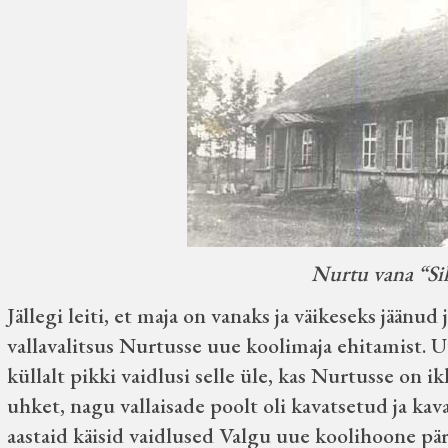
Nurtu vana “Sil
Jällegi leiti, et maja on vanaks ja väikeseks jäänud 
vallavalitsus Nurtusse uue koolimaja ehitamist. U
küllalt pikki vaidlusi selle üle, kas Nurtusse on ikk
uhket, nagu vallaisade poolt oli kavatsetud ja kav
aastaid käisid vaidlused Valgu uue koolihoone pär