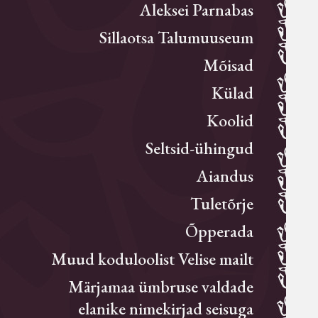
Aleksei Parnabas
Sillaotsa Talumuuseum
Mõisad
Külad
Koolid
Seltsid-ühingud
Aiandus
Tuletõrje
Õpperada
Muud koduloolist Velise mailt
Märjamaa ümbruse valdade
elanike nimekirjad seisuga