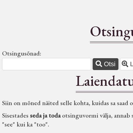
Otsin
Otsingusõnad:
Otsi
Type 2 or more characters for
Laiendatu
results.
Siin on mõned näited selle kohta, kuidas sa saad 
Sisestades
seda ja toda
otsinguvormi välja, annab 
"see" kui ka "too".