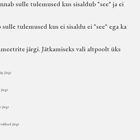
nnab sulle tulemused kus sisaldub "see" ja ei
sulle tulemused kus ei sisaldu ei "see" ega ka
eetrite järgi. Jätkamiseks vali altpoolt üks
üp järgi
 järgi
 järgi
valikud järgi