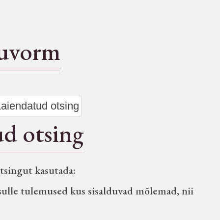
guvorm
Laiendatud otsing
d otsing
otsingut kasutada:
sulle tulemused kus sisalduvad mõlemad, nii