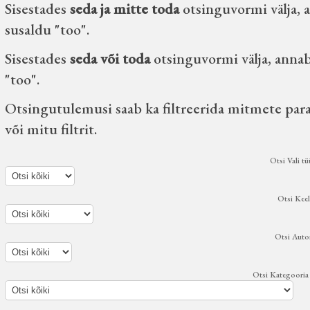
Sisestades
seda ja mitte toda
otsinguvormi välja, a
susaldu "too".
Sisestades
seda või toda
otsinguvormi välja, annab 
"too".
Otsingutulemusi saab ka filtreerida mitmete param
või mitu filtrit.
Otsi Vali tü
Otsi Keel
Otsi Autor
Otsi Kategooria 