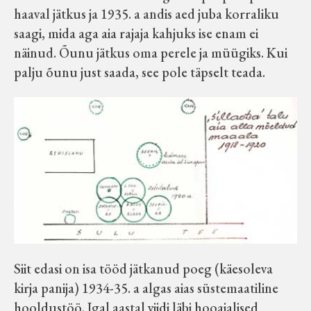
haaval jätkus ja 1935. a andis aed juba korraliku
saagi, mida aga aia rajaja kahjuks ise enam ei
näinud. Õunu jätkus oma perele ja müügiks. Kui
palju õunu just saada, see pole täpselt teada.
Siit edasi on isa tööd jätkanud poeg (käesoleva
kirja panija) 1934-35. a algas aias süstemaatiline
hooldustöö. Igal aastal viidi läbi hooajalised