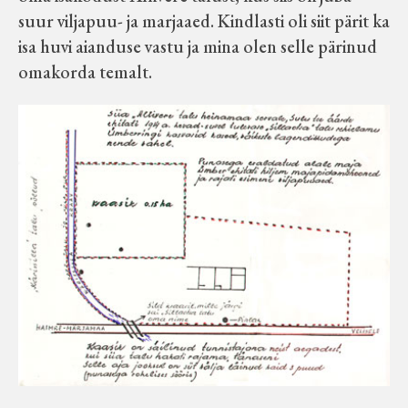
Velise kultuuri ja hariduse selts
suur viljapuu- ja marjaaed. Kindlasti oli siit pärit ka
isa huvi aianduse vastu ja mina olen selle pärinud
omakorda temalt.
Virtuaalnäitused
Otsi
Tagasiside