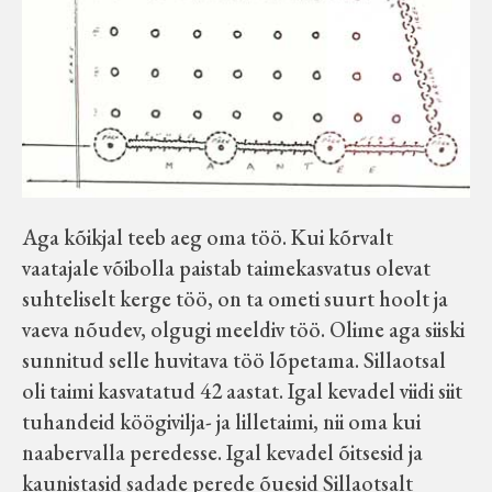
Aga kõikjal teeb aeg oma töö. Kui kõrvalt
vaatajale võibolla paistab taimekasvatus olevat
suhteliselt kerge töö, on ta ometi suurt hoolt ja
vaeva nõudev, olgugi meeldiv töö. Olime aga siiski
sunnitud selle huvitava töö lõpetama. Sillaotsal
oli taimi kasvatatud 42 aastat. Igal kevadel viidi siit
tuhandeid köögivilja- ja lilletaimi, nii oma kui
naabervalla peredesse. Igal kevadel õitsesid ja
kaunistasid sadade perede õuesid Sillaotsalt