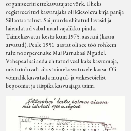
organiseeriti ettekasvatajate võrk. Üheks
registreeritud kasvatajaks oli käesoleva kirja panija
Sillaotsa talust. Sai juurde ehitatud lavasid ja
laiendatud vabal maal vajalikku pinda.
Taimekasvatus kestis kuni 1975. aastani (kaasa
arvatud). Peale 1951. aastat oli see töö rohkem
talu noorperenaise Mai Parnabasi õlgadel.
Vahepeal sai aeda ehitatud veel kaks kasvumaja,
mis tunduvalt aitas taimekasvatusele kaasa. Oli
võimalik kasvatada mugul- ja väikeseõielist
begooniat ja täispika kasvuajaga taimi.