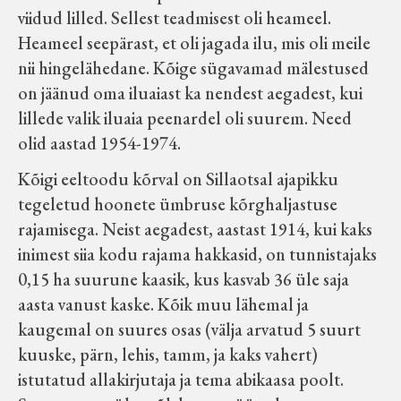
viidud lilled. Sellest teadmisest oli heameel.
Heameel seepärast, et oli jagada ilu, mis oli meile
nii hingelähedane. Kõige sügavamad mälestused
on jäänud oma iluaiast ka nendest aegadest, kui
lillede valik iluaia peenardel oli suurem. Need
olid aastad 1954-1974.
Kõigi eeltoodu kõrval on Sillaotsal ajapikku
tegeletud hoonete ümbruse kõrghaljastuse
rajamisega. Neist aegadest, aastast 1914, kui kaks
inimest siia kodu rajama hakkasid, on tunnistajaks
0,15 ha suurune kaasik, kus kasvab 36 üle saja
aasta vanust kaske. Kõik muu lähemal ja
kaugemal on suures osas (välja arvatud 5 suurt
kuuske, pärn, lehis, tamm, ja kaks vahert)
istutatud allakirjutaja ja tema abikaasa poolt.