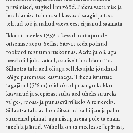
pritsimised, sügisel liimivööd. Pideva väetamise ja
hooldamise tulemusel kasvasid saagid ja tasu
tehtud töö ja nähud vaeva eest ei jäänud saamata.
Ikka on meeles 1939. a kevad, õunapuude
õitsemise aegu. Sellist õitsvat aeda polnud
tookord teist ümbruskonnas. Aedu ju oli, aga
need olid juba vanad, osaliselt hooldamatta.
Sillaotsa talu aed oli aga selleks ajaks jõudnud
kõige paremasse kasvuaega. Tiheda istutuse
tagajärjel (5*6 m) olid võrad peaaegu kokku
kasvanud ja seepärast sulas aed üheks suureks
valge-, roosa- ja punasevärviliseks õitemereks.
Sillaotsa talu aed on õitsenud ka hiljem ja palju
suuremal pinnal, aga niisugusena pole ta enam
meelda jäänud. Võibolla on ta meeles sellepärast,