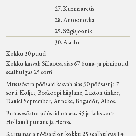
27. Kurmi aretis
28. Antoonovka
29. Sügisjoonik
30. Aia ilu
Kokku 30 puud
Kokku kasvab Sillaotsa aias 67 õuna- ja pirnipuud,
sealhulgas 25 sorti.
Mustsõstra põõsaid kasvab aias 90 põõsast ja 7
sorti: Koljat, Boskoopi hiiglane, Laxton tinker,
Daniel September, Anneke, Bogadõr, Albos.
Punasesõstra põõsaid on aias 45 ja kaks sorti:
Hollandi punane ja Heros.
Karusmarja põõsaid on kokku 25 sealhulgas 14