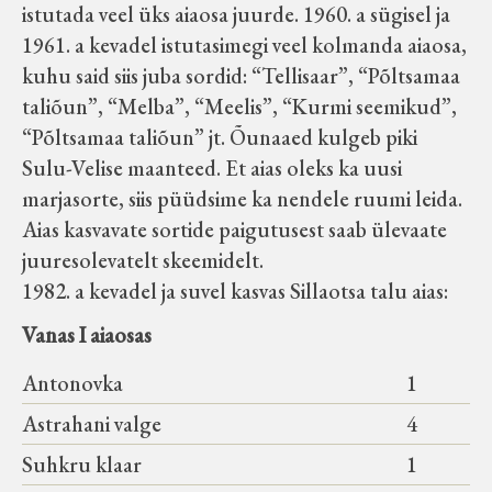
istutada veel üks aiaosa juurde. 1960. a sügisel ja
1961. a kevadel istutasimegi veel kolmanda aiaosa,
kuhu said siis juba sordid: “Tellisaar”, “Põltsamaa
taliõun”, “Melba”, “Meelis”, “Kurmi seemikud”,
“Põltsamaa taliõun” jt. Õunaaed kulgeb piki
Sulu-Velise maanteed. Et aias oleks ka uusi
marjasorte, siis püüdsime ka nendele ruumi leida.
Aias kasvavate sortide paigutusest saab ülevaate
juuresolevatelt skeemidelt.
1982. a kevadel ja suvel kasvas Sillaotsa talu aias:
Vanas I aiaosas
Antonovka
1
Astrahani valge
4
Suhkru klaar
1