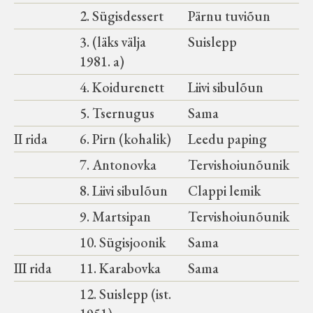
2. Sügisdessert
Pärnu tuviõun
3. (läks välja
Suislepp
1981. a)
4. Koidurenett
Liivi sibulõun
5. Tsernugus
Sama
II rida
6. Pirn (kohalik)
Leedu paping
7. Antonovka
Tervishoiunõunik
8. Liivi sibulõun
Clappi lemik
9. Martsipan
Tervishoiunõunik
10. Sügisjoonik
Sama
III rida
11. Karabovka
Sama
12. Suislepp (ist.