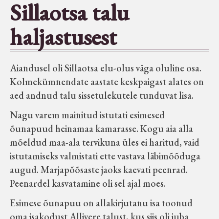
Sillaotsa talu
Seltsid-ühingud
haljastusest
Aiandus
Aiandusel oli Sillaotsa elu-olus väga oluline osa.
Tuletõrje
Kolmekümnendate aastate keskpaigast alates on
aed andnud talu sissetulekutele tunduvat lisa.
Õpperada
Nagu varem mainitud istutati esimesed
õunapuud heinamaa kamarasse. Kogu aia alla
Muud koduloolist Velise mailt
mõeldud maa-ala tervikuna üles ei haritud, vaid
istutamiseks valmistati ette vastava läbimõõduga
Märjamaa ümbruse valdade
augud. Marjapõõsaste jaoks kaevati peenrad.
elanike nimekirjad seisuga
Peenardel kasvatamine oli sel ajal moes.
15.12.1938
Esimese õunapuu on allakirjutanu isa toonud
oma isakodust Allivere talust, kus siis oli juba