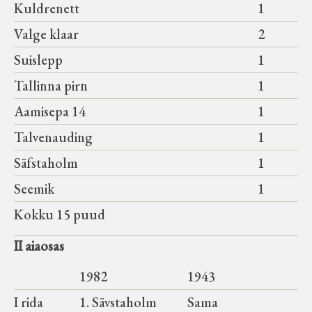
Kuldrenett
1
Valge klaar
2
Suislepp
1
Tallinna pirn
1
Aamisepa 14
1
Talvenauding
1
Säfstaholm
1
Seemik
1
Kokku 15 puud
II aiaosas
1982
1943
I rida
1. Sävstaholm
Sama