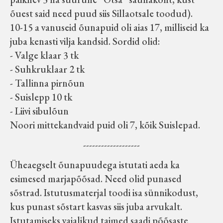
õuest said need puud siis Sillaotsale toodud).
10-15 a vanuseid õunapuid oli aias 17, milliseid ka
juba kenasti vilja kandsid. Sordid olid:
- Valge klaar 3 tk
- Suhkruklaar 2 tk
- Tallinna pirnõun
- Suislepp 10 tk
- Liivi sibulõun
Noori mittekandvaid puid oli 7, kõik Suislepad.
-------------------
Üheaegselt õunapuudega istutati aeda ka
esimesed marjapõõsad. Need olid punased
sõstrad. Istutusmaterjal toodi isa sünnikodust,
kus punast sõstart kasvas siis juba arvukalt.
Istutamiseks vajalikud taimed saadi põõsaste