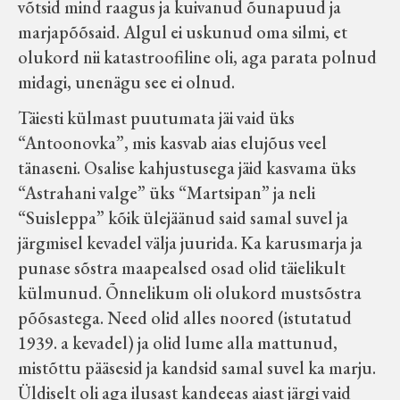
võtsid mind raagus ja kuivanud õunapuud ja
marjapõõsaid. Algul ei uskunud oma silmi, et
olukord nii katastroofiline oli, aga parata polnud
midagi, unenägu see ei olnud.
Täiesti külmast puutumata jäi vaid üks
“Antoonovka”, mis kasvab aias elujõus veel
tänaseni. Osalise kahjustusega jäid kasvama üks
“Astrahani valge” üks “Martsipan” ja neli
“Suisleppa” kõik ülejäänud said samal suvel ja
järgmisel kevadel välja juurida. Ka karusmarja ja
punase sõstra maapealsed osad olid täielikult
külmunud. Õnnelikum oli olukord mustsõstra
põõsastega. Need olid alles noored (istutatud
1939. a kevadel) ja olid lume alla mattunud,
mistõttu pääsesid ja kandsid samal suvel ka marju.
Üldiselt oli aga ilusast kandeeas aiast järgi vaid