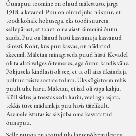
Õunapuu toomine on olnud mälestuste järgi
Koduleht on teoks saanud tänu Sillaotsa
1918. a kevadel. Puu on olnud juba nii suur, et
Muuseumisõprade Seltsingu, Kohaliku
toodi kohale hobusega. eks toodi suurem
Omaalgatuse Programmi ja Märjamaa
sellepärast, et taheti oma aiast kiiremini õunu
Vallavalitsuse abile.
saada. Puu on läinud hästi kasvama ja kasvanud
kiiresti. Koht, kus puu kasvas, on näidatud
skeemil. Mäletan minagi seda puud hästi. Kevadel
oli ta alati valges õitemeres, aga õunu kandis vähe.
Põhjuseks kindlasti oli see, et ta oll aias üksinda ja
polnud teiste sortide tolmu. Üks sügistorm rebis
puult ühe haru. Mäletan, et isal oli väga kahju.
Küll sidus ja toestas seda hariu, veel aga asjata,
tekkis tüve mädanik ja puu hävis täielikult.
Asemele istutas isa siis juba oma kasvatatud
õunapuu.
Selle puuga on seotud üks lapsepõlvemälestus,