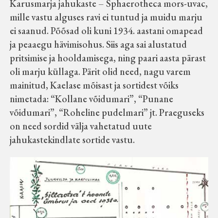
Karusmarja jahukaste – Sphaerotheca mors-uvac,
mille vastu alguses ravi ei tuntud ja muidu marju
ei saanud. Põõsad oli kuni 1934. aastani omapead
ja peaaegu hävimisohus. Siis aga sai alustatud
pritsimise ja hooldamisega, ning paari aasta pärast
oli marju küllaga. Pärit olid need, nagu varem
mainitud, Kaelase mõisast ja sortidest võiks
nimetada: “Kollane võidumari”, “Punane
võidumari”, “Roheline pudelmari” jt. Praeguseks
on need sordid välja vahetatud uute
jahukastekindlate sortide vastu.