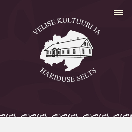
Avaleht
Aleksei Parnabas
Sillaotsa Talumuuseum
Mõisad
Külad
Koolid