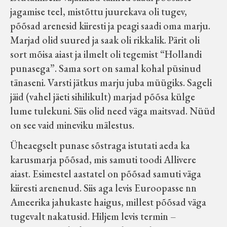
jagamise teel, mistõttu juurekava oli tugev,
põõsad arenesid kiiresti ja peagi saadi oma marju.
Marjad olid suured ja saak oli rikkalik. Pärit oli
sort mõisa aiast ja ilmelt oli tegemist “Hollandi
punasega”. Sama sort on samal kohal püsinud
tänaseni. Varsti jätkus marju juba müügiks. Sageli
jäid (vahel jäeti sihilikult) marjad põõsa külge
lume tulekuni. Siis olid need väga maitsvad. Nüüd
on see vaid mineviku mälestus.
Üheaegselt punase sõstraga istutati aeda ka
karusmarja põõsad, mis samuti toodi Allivere
aiast. Esimestel aastatel on põõsad samuti väga
kiiresti arenenud. Siis aga levis Euroopasse nn
Ameerika jahukaste haigus, millest põõsad väga
tugevalt nakatusid. Hiljem levis termin –