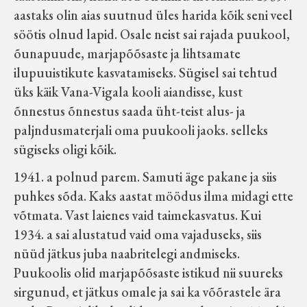
aastaks olin aias suutnud üles harida kõik seni veel
söötis olnud lapid. Osale neist sai rajada puukool,
õunapuude, marjapõõsaste ja lihtsamate
ilupuuistikute kasvatamiseks. Sügisel sai tehtud
üks käik Vana-Vigala kooli aiandisse, kust
õnnestus õnnestus saada üht-teist alus- ja
paljndusmaterjali oma puukooli jaoks. selleks
sügiseks oligi kõik.
1941. a polnud parem. Samuti äge pakane ja siis
puhkes sõda. Kaks aastat möödus ilma midagi ette
võtmata. Vast laienes vaid taimekasvatus. Kui
1934. a sai alustatud vaid oma vajaduseks, siis
nüüd jätkus juba naabritelegi andmiseks.
Puukoolis olid marjapõõsaste istikud nii suureks
sirgunud, et jätkus omale ja sai ka võõrastele ära