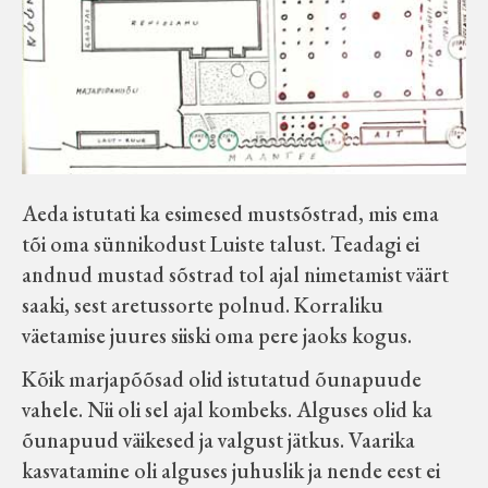
Aeda istutati ka esimesed mustsõstrad, mis ema
tõi oma sünnikodust Luiste talust. Teadagi ei
andnud mustad sõstrad tol ajal nimetamist väärt
saaki, sest aretussorte polnud. Korraliku
väetamise juures siiski oma pere jaoks kogus.
Kõik marjapõõsad olid istutatud õunapuude
vahele. Nii oli sel ajal kombeks. Alguses olid ka
õunapuud väikesed ja valgust jätkus. Vaarika
kasvatamine oli alguses juhuslik ja nende eest ei