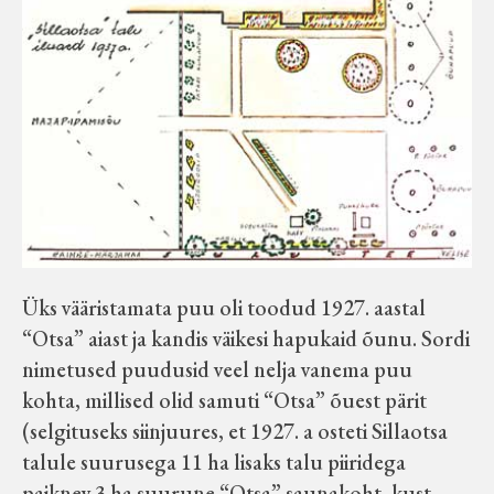
Üks vääristamata puu oli toodud 1927. aastal
“Otsa” aiast ja kandis väikesi hapukaid õunu. Sordi
nimetused puudusid veel nelja vanema puu
kohta, millised olid samuti “Otsa” õuest pärit
(selgituseks siinjuures, et 1927. a osteti Sillaotsa
talule suurusega 11 ha lisaks talu piiridega
paiknev 3 ha suurune “Otsa” saunakoht, kust