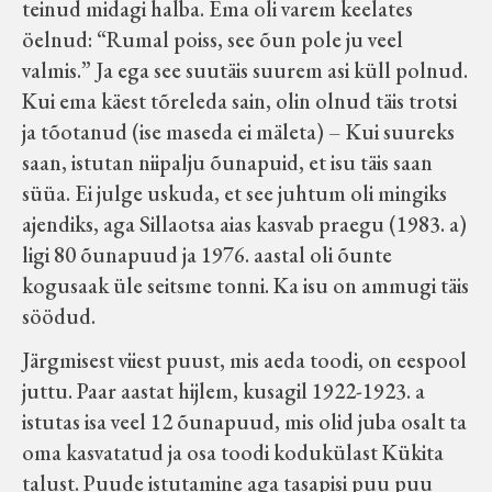
teinud midagi halba. Ema oli varem keelates
öelnud: “Rumal poiss, see õun pole ju veel
valmis.” Ja ega see suutäis suurem asi küll polnud.
Kui ema käest tõreleda sain, olin olnud täis trotsi
ja tõotanud (ise maseda ei mäleta) – Kui suureks
saan, istutan niipalju õunapuid, et isu täis saan
süüa. Ei julge uskuda, et see juhtum oli mingiks
ajendiks, aga Sillaotsa aias kasvab praegu (1983. a)
ligi 80 õunapuud ja 1976. aastal oli õunte
kogusaak üle seitsme tonni. Ka isu on ammugi täis
söödud.
Järgmisest viiest puust, mis aeda toodi, on eespool
juttu. Paar aastat hijlem, kusagil 1922-1923. a
istutas isa veel 12 õunapuud, mis olid juba osalt ta
oma kasvatatud ja osa toodi kodukülast Kükita
talust. Puude istutamine aga tasapisi puu puu