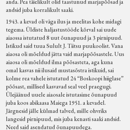
anda. Pea täielikult olid taastunud marjapõõsad ja
andsid juba korralikult saaki.
1943. a kevad oli väga ilus ja meelitas kohe midagi
tegema. Üldiste haljastustööde kõrval sai uude
aiaossa istutatud 8 uut õunapuud ja 3 pirnipuud.
Istikud said tuua Sulult J. Tiitsu puukoolist. Vana
aiaosa oli mõeldud jätta vaid marjapõõsastele. Uus
aiaosa oli mõeldud ilma põõsasteta, aga kuna
omal kasvas nii ilusaid mustasõstra istikuid, sai
kolme rea vahele istutatud 24 “Boskoopi hiiglase”
põõsast, millised kasvavad seal veel praegugi.
Ülejäänud uuele aiaosale istutasime õunapuud
juba koos abikaasa Maiega 1951. a kevadel.
Järgnesid jälle külmad talved, mille ohvriks
langesid pirnipuud, mis juba kenasti saaki andsid.
Need said asendatud õunapuudega.