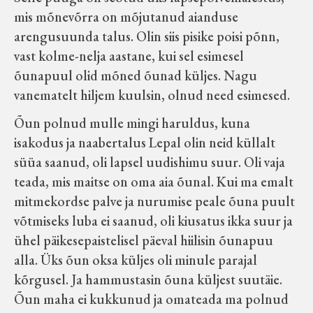
mis mõnevõrra on mõjutanud aianduse
arengusuunda talus. Olin siis pisike poisi põnn,
vast kolme-nelja aastane, kui sel esimesel
õunapuul olid mõned õunad küljes. Nagu
vanematelt hiljem kuulsin, olnud need esimesed.
Õun polnud mulle mingi haruldus, kuna
isakodus ja naabertalus Lepal olin neid küllalt
süüa saanud, oli lapsel uudishimu suur. Oli vaja
teada, mis maitse on oma aia õunal. Kui ma emalt
mitmekordse palve ja nurumise peale õuna puult
võtmiseks luba ei saanud, oli kiusatus ikka suur ja
ühel päikesepaistelisel päeval hiilisin õunapuu
alla. Üks õun oksa küljes oli minule parajal
kõrgusel. Ja hammustasin õuna küljest suutäie.
Õun maha ei kukkunud ja omateada ma polnud