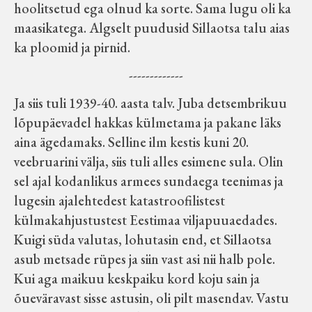
hoolitsetud ega olnud ka sorte. Sama lugu oli ka
maasikatega. Algselt puudusid Sillaotsa talu aias
ka ploomid ja pirnid.
-------------
Ja siis tuli 1939-40. aasta talv. Juba detsembrikuu
lõpupäevadel hakkas külmetama ja pakane läks
aina ägedamaks. Selline ilm kestis kuni 20.
veebruarini välja, siis tuli alles esimene sula. Olin
sel ajal kodanlikus armees sundaega teenimas ja
lugesin ajalehtedest katastroofilistest
külmakahjustustest Eestimaa viljapuuaedades.
Kuigi süda valutas, lohutasin end, et Sillaotsa
asub metsade rüpes ja siin vast asi nii halb pole.
Kui aga maikuu keskpaiku kord koju sain ja
õueväravast sisse astusin, oli pilt masendav. Vastu