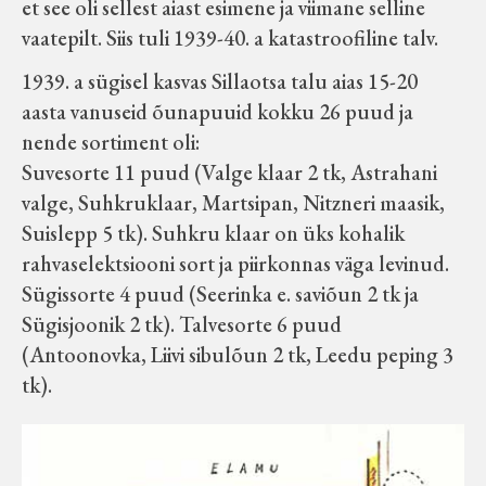
et see oli sellest aiast esimene ja viimane selline
vaatepilt. Siis tuli 1939-40. a katastroofiline talv.
1939. a sügisel kasvas Sillaotsa talu aias 15-20
aasta vanuseid õunapuuid kokku 26 puud ja
nende sortiment oli:
Suvesorte 11 puud (Valge klaar 2 tk, Astrahani
valge, Suhkruklaar, Martsipan, Nitzneri maasik,
Suislepp 5 tk). Suhkru klaar on üks kohalik
rahvaselektsiooni sort ja piirkonnas väga levinud.
Sügissorte 4 puud (Seerinka e. saviõun 2 tk ja
Sügisjoonik 2 tk). Talvesorte 6 puud
(Antoonovka, Liivi sibulõun 2 tk, Leedu peping 3
tk).