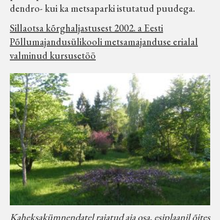
dendro- kui ka metsaparki istutatud puudega.
Koduleht on teoks saanud tänu Sillaotsa
Muuseumisõprade Seltsingu, Kohaliku
Sillaotsa kõrghaljastusest 2002. a Eesti
Omaalgatuse Programmi ja Märjamaa
Põllumajandusülikooli metsamajanduse erialal
Vallavalitsuse abile.
valminud kursusetöö
Kaheksakümnendatel rajatud aia osa, esiplaanil õites