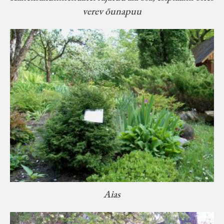
verev õunapuu
Aias