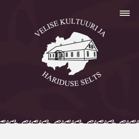
Avaleht
Aleksei Parnabas
Sillaotsa Talumuuseum
Mõisad
Külad
Koolid