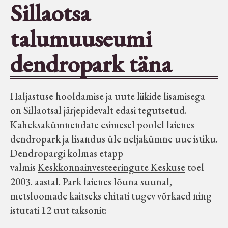
Sillaotsa
Seltsid-ühingud
talumuuseumi
Aiandus
dendropark täna
Tuletõrje
Haljastuse hooldamise ja uute liikide lisamisega
on Sillaotsal järjepidevalt edasi tegutsetud.
Õpperada
Kaheksakümnendate esimesel poolel laienes
dendropark ja lisandus üle neljakümne uue istiku.
Muud koduloolist Velise mailt
Dendropargi kolmas etapp
valmis
Keskkonnainvesteeringute Keskuse
toel
Märjamaa ümbruse valdade
2003. aastal. Park laienes lõuna suunal,
elanike nimekirjad seisuga
metsloomade kaitseks ehitati tugev võrkaed ning
15.12.1938
istutati 12 uut taksonit: