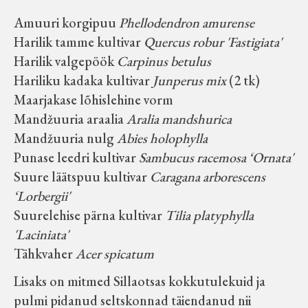
Velise kultuuri ja hariduse selts
Amuuri korgipuu
Phellodendron amurense
Harilik tamme kultivar
Quercus robur 'Fastigiata'
Virtuaalnäitused
Harilik valgepöök
Carpinus betulus
Hariliku kadaka kultivar
Junperus mix
(2 tk)
Otsi
Maarjakase lõhislehine vorm
Mandžuuria araalia
Aralia mandshurica
Mandžuuria nulg
Abies holophylla
Tagasiside
Punase leedri kultivar
Sambucus racemosa ‘Ornata'
Suure läätspuu kultivar
Caragana arborescens
‘Lorbergii'
Suurelehise pärna kultivar
Tilia platyphylla
'Laciniata'
Tähkvaher
Acer spicatum
Lisaks on mitmed Sillaotsas kokkutulekuid ja
pulmi pidanud seltskonnad täiendanud nii