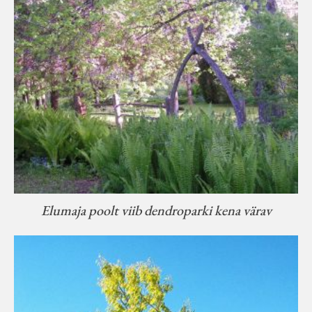
Elumaja poolt viib dendroparki kena värav