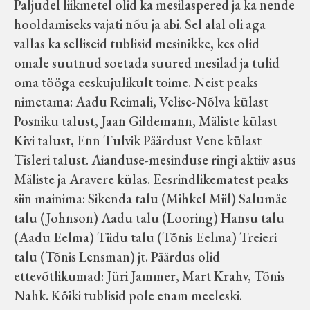
Paljudel liikmetel olid ka mesilaspered ja ka nende
hooldamiseks vajati nõu ja abi. Sel alal oli aga
vallas ka selliseid tublisid mesinikke, kes olid
omale suutnud soetada suured mesilad ja tulid
oma tööga eeskujulikult toime. Neist peaks
nimetama: Aadu Reimali, Velise-Nõlva külast
Posniku talust, Jaan Gildemann, Mäliste külast
Kivi talust, Enn Tulvik Päärdust Vene külast
Tisleri talust. Aianduse-mesinduse ringi aktiiv asus
Mäliste ja Aravere külas. Eesrindlikematest peaks
siin mainima: Sikenda talu (Mihkel Miil) Salumäe
talu (Johnson) Aadu talu (Looring) Hansu talu
(Aadu Eelma) Tiidu talu (Tõnis Eelma) Treieri
talu (Tõnis Lensman) jt. Päärdus olid
ettevõtlikumad: Jüri Jammer, Mart Krahv, Tõnis
Nahk. Kõiki tublisid pole enam meeleski.