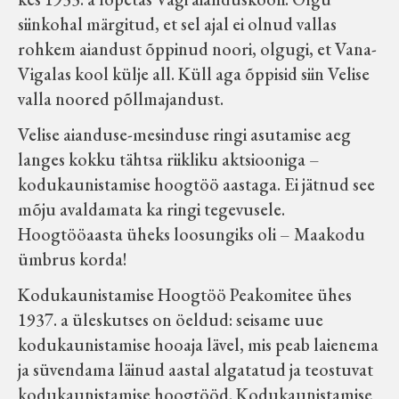
Velise kultuuri ja hariduse selts
siinkohal märgitud, et sel ajal ei olnud vallas
rohkem aiandust õppinud noori, olgugi, et Vana-
Virtuaalnäitused
Vigalas kool külje all. Küll aga õppisid siin Velise
valla noored põllmajandust.
Otsi
Velise aianduse-mesinduse ringi asutamise aeg
langes kokku tähtsa riikliku aktsiooniga –
Tagasiside
kodukaunistamise hoogtöö aastaga. Ei jätnud see
mõju avaldamata ka ringi tegevusele.
Hoogtööaasta üheks loosungiks oli – Maakodu
ümbrus korda!
Kodukaunistamise Hoogtöö Peakomitee ühes
1937. a üleskutses on öeldud: seisame uue
kodukaunistamise hooaja lävel, mis peab laienema
ja süvendama läinud aastal algatatud ja teostuvat
kodukaunistamise hoogtööd. Kodukaunistamise