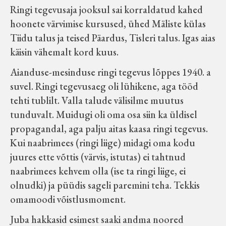
Ringi tegevusaja jooksul sai korraldatud kahed
hoonete värvimise kursused, ühed Mäliste külas
Tiidu talus ja teised Päardus, Tisleri talus. Igas aias
käisin vähemalt kord kuus.
Aianduse-mesinduse ringi tegevus lõppes 1940. a
suvel. Ringi tegevusaeg oli lühikene, aga tööd
tehti tublilt. Valla talude välisilme muutus
tunduvalt. Muidugi oli oma osa siin ka üldisel
propagandal, aga palju aitas kaasa ringi tegevus.
Kui naabrimees (ringi liige) midagi oma kodu
juures ette võttis (värvis, istutas) ei tahtnud
naabrimees kehvem olla (ise ta ringi liige, ei
olnudki) ja püüdis sageli paremini teha. Tekkis
omamoodi võistlusmoment.
Juba hakkasid esimest saaki andma noored