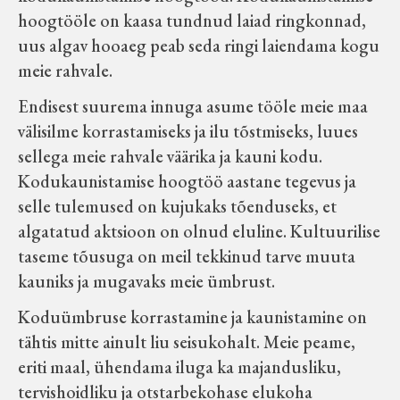
hoogtööle on kaasa tundnud laiad ringkonnad,
Koduleht on teoks saanud tänu Sillaotsa
uus algav hooaeg peab seda ringi laiendama kogu
Muuseumisõprade Seltsingu, Kohaliku
meie rahvale.
Omaalgatuse Programmi ja Märjamaa
Vallavalitsuse abile.
Endisest suurema innuga asume tööle meie maa
välisilme korrastamiseks ja ilu tõstmiseks, luues
sellega meie rahvale väärika ja kauni kodu.
Kodukaunistamise hoogtöö aastane tegevus ja
selle tulemused on kujukaks tõenduseks, et
algatatud aktsioon on olnud eluline. Kultuurilise
taseme tõusuga on meil tekkinud tarve muuta
kauniks ja mugavaks meie ümbrust.
Koduümbruse korrastamine ja kaunistamine on
tähtis mitte ainult liu seisukohalt. Meie peame,
eriti maal, ühendama iluga ka majandusliku,
tervishoidliku ja otstarbekohase elukoha