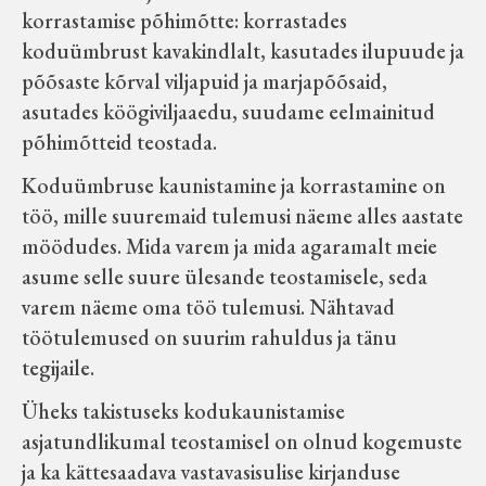
korrastamise põhimõtte: korrastades
koduümbrust kavakindlalt, kasutades ilupuude ja
põõsaste kõrval viljapuid ja marjapõõsaid,
asutades köögiviljaaedu, suudame eelmainitud
põhimõtteid teostada.
Koduümbruse kaunistamine ja korrastamine on
töö, mille suuremaid tulemusi näeme alles aastate
möödudes. Mida varem ja mida agaramalt meie
asume selle suure ülesande teostamisele, seda
varem näeme oma töö tulemusi. Nähtavad
töötulemused on suurim rahuldus ja tänu
tegijaile.
Üheks takistuseks kodukaunistamise
asjatundlikumal teostamisel on olnud kogemuste
ja ka kättesaadava vastavasisulise kirjanduse