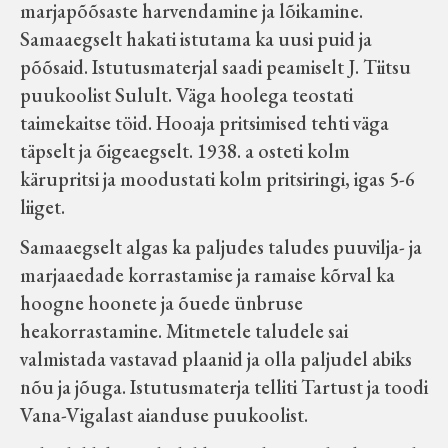
marjapõõsaste harvendamine ja lõikamine.
Samaaegselt hakati istutama ka uusi puid ja
põõsaid. Istutusmaterjal saadi peamiselt J. Tiitsu
puukoolist Sulult. Väga hoolega teostati
taimekaitse töid. Hooaja pritsimised tehti väga
täpselt ja õigeaegselt. 1938. a osteti kolm
kärupritsi ja moodustati kolm pritsiringi, igas 5-6
liiget.
Samaaegselt algas ka paljudes taludes puuvilja- ja
marjaaedade korrastamise ja ramaise kõrval ka
hoogne hoonete ja õuede ünbruse
heakorrastamine. Mitmetele taludele sai
valmistada vastavad plaanid ja olla paljudel abiks
nõu ja jõuga. Istutusmaterja telliti Tartust ja toodi
Vana-Vigalast aianduse puukoolist.