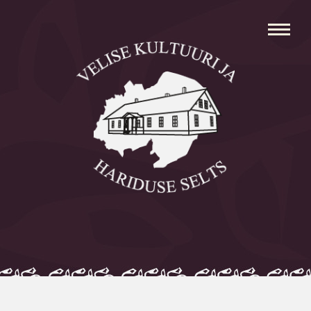
Avaleht
Aleksei Parnabas
Sillaotsa Talumuuseum
Mõisad
Külad
Koolid