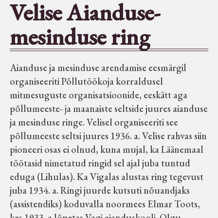
Velise Aianduse-
Seltsid-ühingud
mesinduse ring
Aiandus
Aianduse ja mesinduse arendamise eesmärgil
Tuletõrje
organiseeriti Põllutöökoja korraldusel
mitmesuguste organisatsioonide, eeskätt aga
Õpperada
põllumeeste- ja maanaiste seltside juures aianduse
ja mesinduse ringe. Velisel organiseeriti see
põllumeeste seltsi juures 1936. a. Velise rahvas siin
Muud koduloolist Velise mailt
pioneeri osas ei olnud, kuna mujal, ka Läänemaal
töötasid nimetatud ringid sel ajal juba tuntud
Märjamaa ümbruse valdade
eduga (Lihulas). Ka Vigalas alustas ring tegevust
elanike nimekirjad seisuga
juba 1934. a. Ringi juurde kutsuti nõuandjaks
15.12.1938
(assistendiks) koduvalla noormees Elmar Toots,
kes 1933. a lõpetas Vagi aianduskooli. Olgu