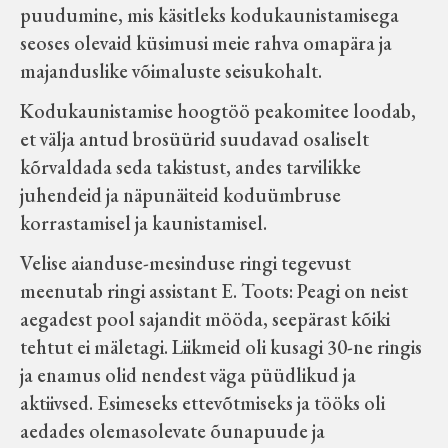
puudumine, mis käsitleks kodukaunistamisega
seoses olevaid küsimusi meie rahva omapära ja
majanduslike võimaluste seisukohalt.
Kodukaunistamise hoogtöö peakomitee loodab,
et välja antud brosüürid suudavad osaliselt
kõrvaldada seda takistust, andes tarvilikke
juhendeid ja näpunäiteid koduümbruse
korrastamisel ja kaunistamisel.
Velise aianduse-mesinduse ringi tegevust
meenutab ringi assistant E. Toots: Peagi on neist
aegadest pool sajandit mööda, seepärast kõiki
tehtut ei mäletagi. Liikmeid oli kusagi 30-ne ringis
ja enamus olid nendest väga püüdlikud ja
aktiivsed. Esimeseks ettevõtmiseks ja tööks oli
aedades olemasolevate õunapuude ja