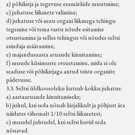
a) põhikirja ja tegevuse eesmärkide muutmine;
c) juhatuse liikmete valimine;
d) juhatuse või muu organi liikmega tehingu
tegemise või tema vastu nõude esitamise
otsustamine ja selles tehingus või nõudes seltsi
esindaja määramine;
e) majandusaasta aruande kinnitamine;
f) muude küsimuste otsustamine, mida ei ole
seaduse või põhikirjaga antud teiste organite
pädevusse.
3.3. Seltsi üldkoosoleku kutsub kokku juhatus:
a) aastaaruande kinnitamiseks;
b) juhul, kui seda nõuab kirjalikult ja põhjust ära
näidates vähemalt 1/10 seltsi liikmetest;
c) muudel juhtudel, kui seltsi huvid seda
nõuavad.