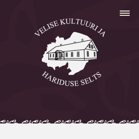
Avaleht
Aleksei Parnabas
Sillaotsa Talumuuseum
Mõisad
Külad
Koolid