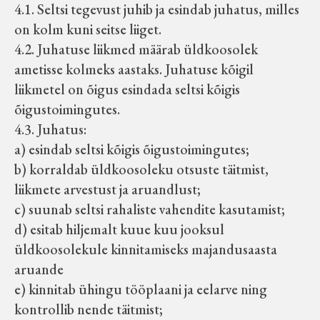
4.1. Seltsi tegevust juhib ja esindab juhatus, milles
on kolm kuni seitse liiget.
4.2. Juhatuse liikmed määrab üldkoosolek
ametisse kolmeks aastaks. Juhatuse kõigil
liikmetel on õigus esindada seltsi kõigis
õigustoimingutes.
4.3. Juhatus:
a) esindab seltsi kõigis õigustoimingutes;
b) korraldab üldkoosoleku otsuste täitmist,
liikmete arvestust ja aruandlust;
c) suunab seltsi rahaliste vahendite kasutamist;
d) esitab hiljemalt kuue kuu jooksul
üldkoosolekule kinnitamiseks majandusaasta
aruande
e) kinnitab ühingu tööplaani ja eelarve ning
kontrollib nende täitmist;