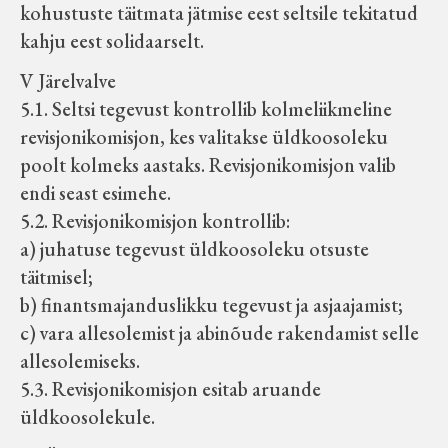
kohustuste täitmata jätmise eest seltsile tekitatud
kahju eest solidaarselt.
V Järelvalve
5.1. Seltsi tegevust kontrollib kolmeliikmeline
revisjonikomisjon, kes valitakse üldkoosoleku
poolt kolmeks aastaks. Revisjonikomisjon valib
endi seast esimehe.
5.2. Revisjonikomisjon kontrollib:
a) juhatuse tegevust üldkoosoleku otsuste
täitmisel;
b) finantsmajanduslikku tegevust ja asjaajamist;
c) vara allesolemist ja abinõude rakendamist selle
allesolemiseks.
5.3. Revisjonikomisjon esitab aruande
üldkoosolekule.