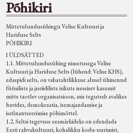
Põhikiri
Seltsid-ühingud
Mittetulundusühingu Velise Kultuuri ja
Aiandus
Hariduse Selts
PÕHIKIRI
Tuletõrje
I ÜLDSÄTTED
1.1. Mittetulundusühing nimetusega Velise
Õpperada
Kultuuri ja Hariduse Selts (lühend: Velise KHS),
edaspidi selts, on vabatahtlikkuse alusel ühinenud
Muud koduloolist Velise mailt
füüsiliste ja juriidiliste isikute iseseisev kasumit
mitte taotlev organisatsioon, mis tegutseb avalikes
Märjamaa ümbruse valdade
huvides, demokraatia, isemajandamise ja
elanike nimekirjad seisuga
isefinantseerimise põhimõttel.
15.12.1938
1.2. Seltsi tegevuse eesmärkideks on edendada
Eesti rahvakultuuri, kohalikku kodu-uurimist,