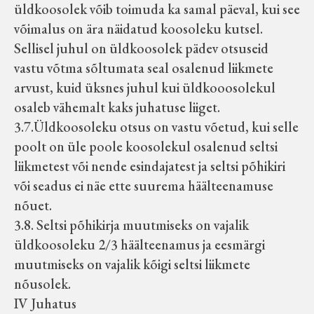
üldkoosolek võib toimuda ka samal päeval, kui see
võimalus on ära näidatud koosoleku kutsel.
Sellisel juhul on üldkoosolek pädev otsuseid
vastu võtma sõltumata seal osalenud liikmete
arvust, kuid üksnes juhul kui üldkooosolekul
osaleb vähemalt kaks juhatuse liiget.
3.7.Üldkoosoleku otsus on vastu võetud, kui selle
poolt on üle poole koosolekul osalenud seltsi
liikmetest või nende esindajatest ja seltsi põhikiri
või seadus ei näe ette suurema häälteenamuse
nõuet.
3.8. Seltsi põhikirja muutmiseks on vajalik
üldkoosoleku 2/3 häälteenamus ja eesmärgi
muutmiseks on vajalik kõigi seltsi liikmete
nõusolek.
IV Juhatus