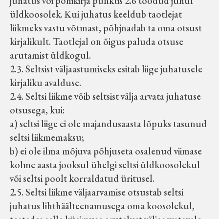
juhatus või põhikirja punktis 2.6 toodud juhul
üldkoosolek. Kui juhatus keeldub taotlejat
liikmeks vastu võtmast, põhjnadab ta oma otsust
kirjalikult. Taotlejal on õigus paluda otsuse
arutamist üldkogul.
2.3. Seltsist väljaastumiseks esitab liige juhatusele
kirjaliku avalduse.
2.4. Seltsi liikme võib seltsist välja arvata juhatuse
otsusega, kui:
a) seltsi liige ei ole majandusaasta lõpuks tasunud
seltsi liikmemaksu;
b) ei ole ilma mõjuva põhjuseta osalenud viimase
kolme aasta jooksul ühelgi seltsi üldkoosolekul
või seltsi poolt korraldatud üritusel.
2.5. Seltsi liikme väljaarvamise otsustab seltsi
juhatus lihthäälteenamusega oma koosolekul,