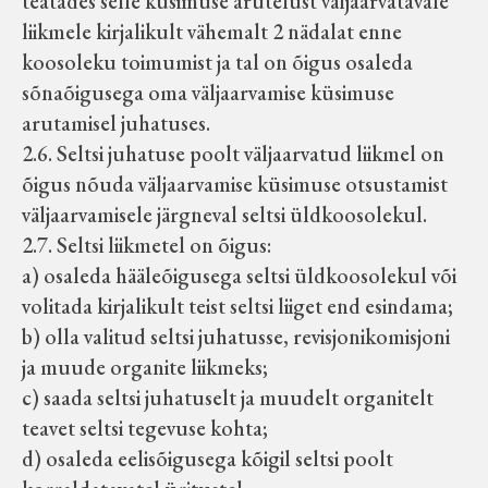
teatades selle küsimuse arutelust väljaarvatavale
liikmele kirjalikult vähemalt 2 nädalat enne
koosoleku toimumist ja tal on õigus osaleda
sõnaõigusega oma väljaarvamise küsimuse
arutamisel juhatuses.
2.6. Seltsi juhatuse poolt väljaarvatud liikmel on
õigus nõuda väljaarvamise küsimuse otsustamist
väljaarvamisele järgneval seltsi üldkoosolekul.
2.7. Seltsi liikmetel on õigus:
a) osaleda hääleõigusega seltsi üldkoosolekul või
volitada kirjalikult teist seltsi liiget end esindama;
b) olla valitud seltsi juhatusse, revisjonikomisjoni
ja muude organite liikmeks;
c) saada seltsi juhatuselt ja muudelt organitelt
teavet seltsi tegevuse kohta;
d) osaleda eelisõigusega kõigil seltsi poolt