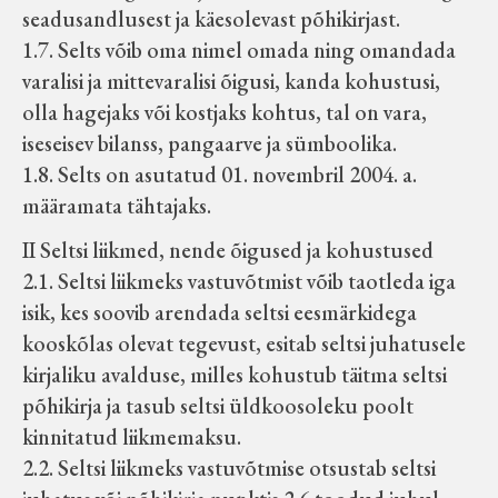
seadusandlusest ja käesolevast põhikirjast.
Koduleht on teoks saanud tänu Sillaotsa
1.7. Selts võib oma nimel omada ning omandada
Muuseumisõprade Seltsingu, Kohaliku
varalisi ja mittevaralisi õigusi, kanda kohustusi,
Omaalgatuse Programmi ja Märjamaa
olla hagejaks või kostjaks kohtus, tal on vara,
Vallavalitsuse abile.
iseseisev bilanss, pangaarve ja sümboolika.
1.8. Selts on asutatud 01. novembril 2004. a.
määramata tähtajaks.
II Seltsi liikmed, nende õigused ja kohustused
2.1. Seltsi liikmeks vastuvõtmist võib taotleda iga
isik, kes soovib arendada seltsi eesmärkidega
kooskõlas olevat tegevust, esitab seltsi juhatusele
kirjaliku avalduse, milles kohustub täitma seltsi
põhikirja ja tasub seltsi üldkoosoleku poolt
kinnitatud liikmemaksu.
2.2. Seltsi liikmeks vastuvõtmise otsustab seltsi