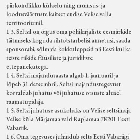
piirkondlikku külaelu ning muinsus- ja
Velise kultuuri ja hariduse selts
loodusväärtuste kaitset endise Velise valla
territooriumil.
Virtuaalnäitused
1.3. Seltsil on õigus oma põhikirjaliste eesmärkide
täitmiseks koguda sihtotstarbelisi annetusi, saada
Otsi
sponsorabi, sõlmida kokkuleppeid nii Eesti kui ka
teiste riikide füüsiliste ja juriidiliste
Tagasiside
ettepanekutega.
1.4. Seltsi majandusaasta algab 1. jaanuaril ja
lõpeb 31.detsembril. Seltsi majandustegevust
korraldab juhatus või juhatuse otsuste alusel
raamatupidaja.
1.5. Seltsi juhatuse asukohaks on Velise seltsimaja
Velise küla Märjamaa vald Raplamaa 78201 Eesti
Vabariik.
1.6. Oma tegevuses juhindub selts Eesti Vabariigi