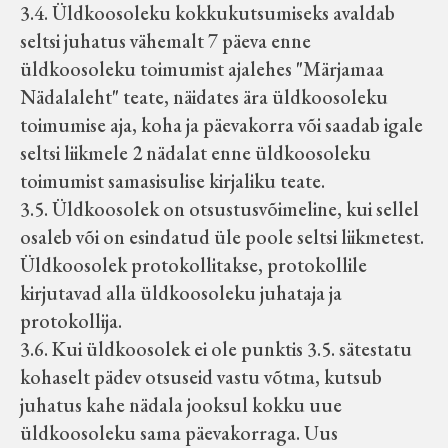
3.4. Üldkoosoleku kokkukutsumiseks avaldab
seltsi juhatus vähemalt 7 päeva enne
üldkoosoleku toimumist ajalehes "Märjamaa
Nädalaleht" teate, näidates ära üldkoosoleku
toimumise aja, koha ja päevakorra või saadab igale
seltsi liikmele 2 nädalat enne üldkoosoleku
toimumist samasisulise kirjaliku teate.
3.5. Üldkoosolek on otsustusvõimeline, kui sellel
osaleb või on esindatud üle poole seltsi liikmetest.
Üldkoosolek protokollitakse, protokollile
kirjutavad alla üldkoosoleku juhataja ja
protokollija.
3.6. Kui üldkoosolek ei ole punktis 3.5. sätestatu
kohaselt pädev otsuseid vastu võtma, kutsub
juhatus kahe nädala jooksul kokku uue
üldkoosoleku sama päevakorraga. Uus