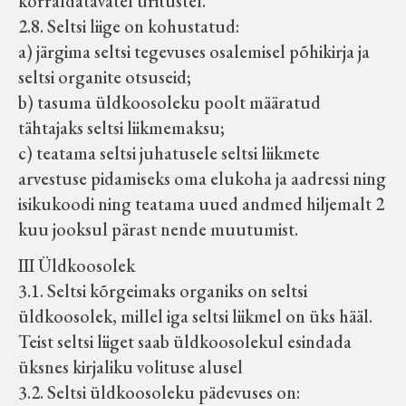
korraldatavatel üritustel.
2.8. Seltsi liige on kohustatud:
a) järgima seltsi tegevuses osalemisel põhikirja ja
seltsi organite otsuseid;
b) tasuma üldkoosoleku poolt määratud
tähtajaks seltsi liikmemaksu;
c) teatama seltsi juhatusele seltsi liikmete
arvestuse pidamiseks oma elukoha ja aadressi ning
isikukoodi ning teatama uued andmed hiljemalt 2
kuu jooksul pärast nende muutumist.
III Üldkoosolek
3.1. Seltsi kõrgeimaks organiks on seltsi
üldkoosolek, millel iga seltsi liikmel on üks hääl.
Teist seltsi liiget saab üldkoosolekul esindada
üksnes kirjaliku volituse alusel
3.2. Seltsi üldkoosoleku pädevuses on: