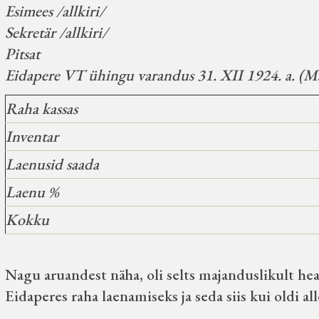
Esimees /allkiri/
Sekretär /allkiri/
Pitsat
Eidapere VT ühingu varandus 31. XII 1924. a. (M
Raha kassas
Inventar
Laenusid saada
Laenu %
Kokku
Nagu aruandest näha, oli selts majanduslikult heal 
Eidaperes raha laenamiseks ja seda siis kui oldi all