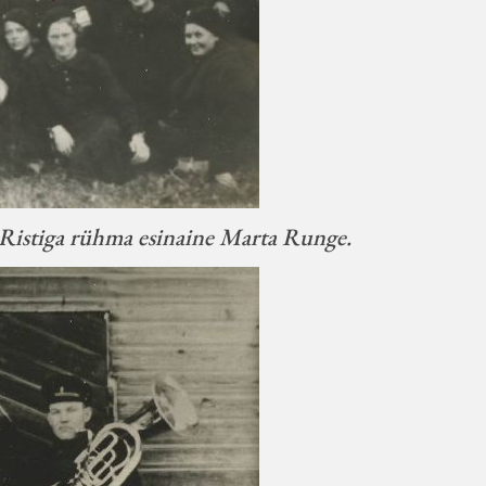
Ristiga rühma esinaine Marta Runge.