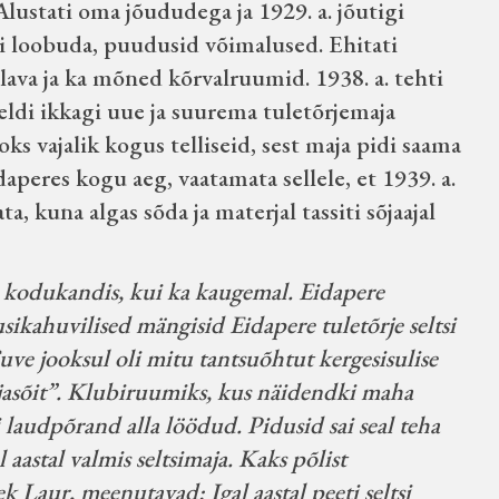
Alustati oma jõududega ja 1929. a. jõutigi
uli loobuda, puudusid võimalused. Ehitati
 lava ja ka mõned kõrvalruumid. 1938. a. tehti
ldi ikkagi uue ja suurema tuletõrjemaja
s vajalik kogus telliseid, sest maja pidi saama
idaperes kogu aeg, vaatamata sellele, et 1939. a.
a, kuna algas sõda ja materjal tassiti sõjaajal
ii kodukandis, kui ka kaugemal. Eidapere
ikahuvilised mängisid Eidapere tuletõrje seltsi
ve jooksul oli mitu tantsuõhtut kergesisulise
osjasõit”. Klubiruumiks, kus näidendki maha
i laudpõrand alla löödud. Pidusid sai seal teha
l aastal valmis seltsimaja. Kaks põlist
Laur, meenutavad: Igal aastal peeti seltsi