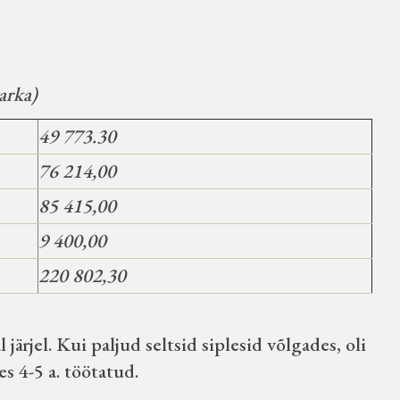
arka)
49 773.30
76 214,00
85 415,00
9 400,00
220 802,30
järjel. Kui paljud seltsid siplesid võlgades, oli
es 4-5 a. töötatud.