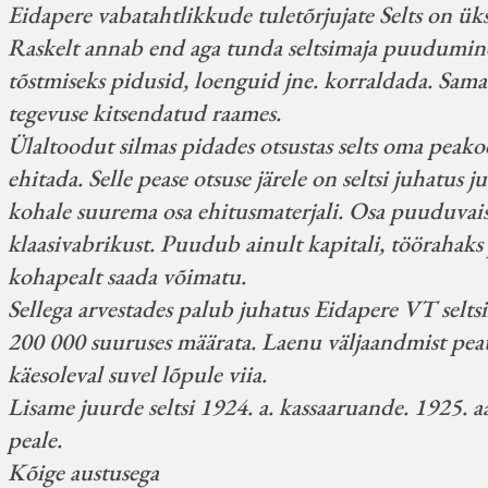
Eidapere vabatahtlikkude tuletõrjujate Selts on ük
Raskelt annab end aga tunda seltsimaja puudumine
tõstmiseks pidusid, loenguid jne. korraldada. Sama 
tegevuse kitsendatud raames.
Ülaltoodut silmas pidades otsustas selts oma peakoos
ehitada. Selle pease otsuse järele on seltsi juhatus
kohale suurema osa ehitusmaterjali. Osa puuduvaist
klaasivabrikust. Puudub ainult kapitali, töörahak
kohapealt saada võimatu.
Sellega arvestades palub juhatus Eidapere VT seltsi
200 000 suuruses määrata. Laenu väljaandmist peatse
käesoleval suvel lõpule viia.
Lisame juurde seltsi 1924. a. kassaaruande. 1925. aa
peale.
Kõige austusega