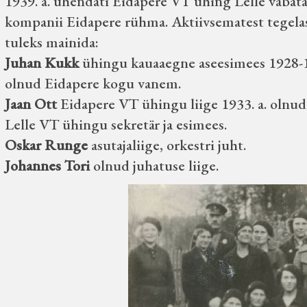
1939. a. ühendati Eidapere VT ühing Lelle vabat
kompanii Eidapere rühma. Aktiivsematest tegelas
tuleks mainida:
Juhan Kukk
ühingu kauaaegne aseesimees 1928-19
olnud Eidapere kogu vanem.
Jaan Ott
Eidapere VT ühingu liige 1933. a. olnud 
Lelle VT ühingu sekretär ja esimees.
Oskar Runge
asutajaliige, orkestri juht.
Johannes Tori
olnud juhatuse liige.