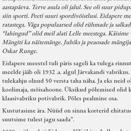
aastapäeva. Terve asula oli jalul. See oli suur pidupä
siin sporti. Peeti suuri spordivõistlusi. Eidapere m
ratastega. Väga populaarsed olid rühmade ja salkad
“lahingud” olid meil alati Lelle meestega. Käisime 
Mängiti ka näitemänge. Juhiks ja peaosade mängijak
Oskar Runge.
Eidapere meestel tuli päris sageli ka tulega rinn
meelde jääb oli 1932 .a. algul Järvakandi vabrikus
tulekahju olnud 50 versta taha näha. Ja eks neid ol
koolimaja, mõisahoone. Üksikud põlemised olid k
klaasivabriku potivabrik. Põles pealmine osa.
Kustutasime ära. Nüüd on sinna korterid ehitatud. K
suutsime tulest jagu saada”.