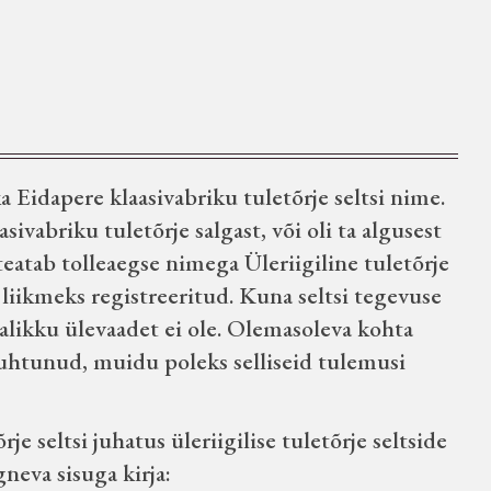
a Eidapere klaasivabriku tuletõrje seltsi nime.
sivabriku tuletõrje salgast, või oli ta algusest
. teatab tolleaegse nimega Üleriigiline tuletõrje
du liikmeks registreeritud. Kuna seltsi tegevuse
sjalikku ülevaadet ei ole. Olemasoleva kohta
 suhtunud, muidu poleks selliseid tulemusi
rje seltsi juhatus üleriigilise tuletõrje seltside
rgneva sisuga kirja: