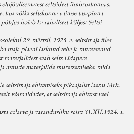
s elujõulisematest seltsidest ümbruskonnas.
, kus võiks seltskonna vaimse tasapinna
põhjus hoiab ka rahalisest küljest Seltsi
olekul 29. märtsil, 1925. a. seltsimaja üles
 juba maja plaani lasknud teha ja muretsenud
 materjalidest saab selts Eidapere
s ja muude materjalide muretsemiseks, mida
le seltsimaja ehitamiseks pikaajalist laenu Mrk.
lt võimaldades, et seltsimaja ehitust veel
sta eelarve ja varandusliku seisu 31.XII.1924. a.