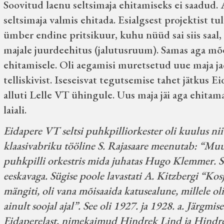
Soovitud laenu seltsimaja ehitamiseks ei saadud. 
seltsimaja valmis ehitada. Esialgsest projektist t
ümber endine pritsikuur, kuhu nüüd sai siis saal,
majale juurdeehitus (jalutusruum). Samas aga mõe
ehitamisele. Oli aegamisi muretsetud uue maja jaok
telliskivist. Iseseisvat tegutsemise tahet jätkus E
alluti Lelle VT ühingule. Uus maja jäi aga ehitamat
laiali.
Eidapere VT seltsi puhkpilliorkester oli kuulus n
klaasivabriku tööline S. Rajasaare meenutab: “Muus
puhkpilli orkestris mida juhatas Hugo Klemmer. Su
eeskavaga. Sügise poole lavastati A. Kitzbergi “K
mängiti, oli vana mõisaaida katusealune, millele ol
ainult soojal ajal”. See oli 1927. ja 1928. a. Järgmise
Eidaperelast, nimekaimud Hindrek Lind ja Hindrek 