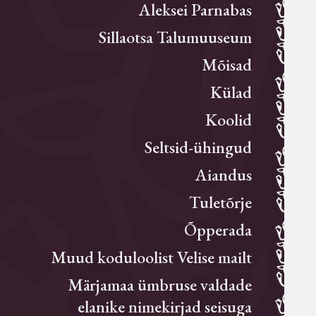
Aleksei Parnabas
Sillaotsa Talumuuseum
Mõisad
Külad
Koolid
Seltsid-ühingud
Aiandus
Tuletõrje
Õpperada
Muud koduloolist Velise mailt
Märjamaa ümbruse valdade
elanike nimekirjad seisuga