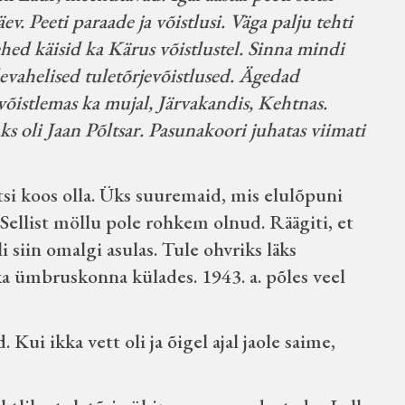
ev. Peeti paraade ja võistlusi. Väga palju tehti
ehed käisid ka Kärus võistlustel. Sinna mindi
evahelised tuletõrjevõistlused. Ägedad
võistlemas ka mujal, Järvakandis, Kehtnas.
s oli Jaan Põltsar. Pasunakoori juhatas viimati
utsi koos olla. Üks suuremaid, mis elulõpuni
. Sellist möllu pole rohkem olnud. Räägiti, et
i siin omalgi asulas. Tule ohvriks läks
a ümbruskonna külades. 1943. a. põles veel
ui ikka vett oli ja õigel ajal jaole saime,