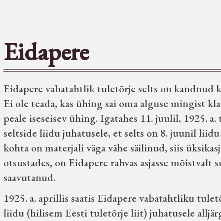
Eidapere
Eidapere vabatahtlik tuletõrje selts on kandnud k
Ei ole teada, kas ühing sai oma alguse mingist klaa
peale iseseisev ühing. Igatahes 11. juulil, 1925. a
seltside liidu juhatusele, et selts on 8. juunil lii
kohta on materjali väga vähe säilinud, siis üksika
otsustades, on Eidapere rahvas asjasse mõistvalt
saavutanud.
1925. a. aprillis saatis Eidapere vabatahtliku tuletõ
liidu (hilisem Eesti tuletõrje liit) juhatusele alljä