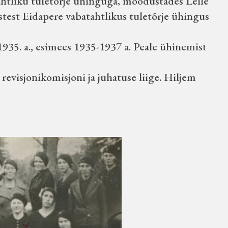
ahtliku tuletõrje ühinguga, moodustades Lelle
test Eidapere vabatahtlikus tuletõrje ühingus
35. a., esimees 1935-1937 a. Peale ühinemist
revisjonikomisjoni ja juhatuse liige. Hiljem