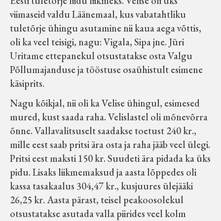
Eesti tuletõrje liidu liikmeks. Velise oli üks
Koduleht on teoks saanud tänu Sillaotsa
viimaseid valdu Läänemaal, kus vabatahtliku
Muuseumisõprade Seltsingu, Kohaliku
tuletõrje ühingu asutamine nii kaua aega võttis,
Omaalgatuse Programmi ja Märjamaa
oli ka veel teisigi, nagu: Vigala, Sipa jne. Jüri
Vallavalitsuse abile.
Uritame ettepanekul otsustatakse osta Valgu
Põllumajanduse ja tööstuse osaühistult esimene
käsiprits.
Nagu kõikjal, nii oli ka Velise ühingul, esimesed
mured, kust saada raha. Velislastel oli mõnevõrra
õnne. Vallavalitsuselt saadakse toetust 240 kr.,
mille eest saab pritsi ära osta ja raha jääb veel ülegi.
Pritsi eest maksti 150 kr. Suudeti ära pidada ka üks
pidu. Lisaks liikmemaksud ja aasta lõppedes oli
kassa tasakaalus 304,47 kr., kusjuures ülejääki
26,25 kr. Aasta pärast, teisel peakoosolekul
otsustatakse asutada valla piirides veel kolm