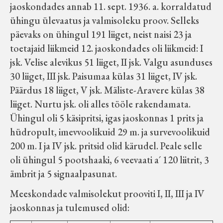
jaoskondades annab 11. sept. 1936. a. korraldatud
ühingu ülevaatus ja valmisoleku proov. Selleks
päevaks on ühingul 191 liiget, neist naisi 23 ja
toetajaid liikmeid 12. jaoskondades oli liikmeid: I
jsk. Velise alevikus 51 liiget, II jsk. Valgu asunduses
30 liiget, III jsk. Paisumaa külas 31 liiget, IV jsk.
Päärdus 18 liiget, V jsk. Mäliste-Aravere külas 38
liiget. Nurtu jsk. oli alles tööle rakendamata.
Ühingul oli 5 käsipritsi, igas jaoskonnas 1 prits ja
hüdropult, imevvoolikuid 29 m. ja survevoolikuid
200 m. I ja IV jsk. pritsid olid kärudel. Peale selle
oli ühingul 5 pootshaaki, 6 veevaati a´ 120 liitrit, 3
ämbrit ja 5 signaalpasunat.
Meeskondade valmisolekut prooviti I, II, III ja IV
jaoskonnas ja tulemused olid: