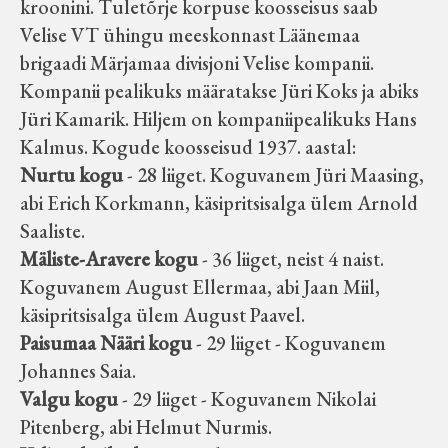
kroonini. Tuletõrje korpuse koosseisus saab
Velise VT ühingu meeskonnast Läänemaa
brigaadi Märjamaa divisjoni Velise kompanii.
Kompanii pealikuks määratakse Jüri Koks ja abiks
Jüri Kamarik. Hiljem on kompaniipealikuks Hans
Kalmus. Kogude koosseisud 1937. aastal:
Nurtu kogu
- 28 liiget. Koguvanem Jüri Maasing,
abi Erich Korkmann, käsipritsisalga ülem Arnold
Saaliste.
Mäliste-Aravere kogu
- 36 liiget, neist 4 naist.
Koguvanem August Ellermaa, abi Jaan Miil,
käsipritsisalga ülem August Paavel.
Paisumaa Nääri kogu
- 29 liiget - Koguvanem
Johannes Saia.
Valgu kogu
- 29 liiget - Koguvanem Nikolai
Pitenberg, abi Helmut Nurmis.