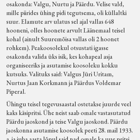
osakonda: Valgu, Nurtu ja Päärdu. Velise vald,
mille piirides ühing pidi tegutsema, oli küllaltki
suur. Elamute arv ulatus sel ajal vallas 648
hooneni, olles hoonete arvult Läänemaal teisel
kohal (ainult Suuremõisa vallas oli 2 hoonet
rohkem). Peakoosolekul otsustati igasse
osakonda valida üks isik, kes kohapeal asja
organiseeriks ja asutamise koosoleku kokku
kutsuks. Valituks said: Valgus Jüri Uritam,
Nurtus Jaan Korkmann ja Päärdus Voldemar
Piperal.
Ühingu teisel tegevusaastal ostetakse juurde veel
kaks käsipritsi. Ühe neist saab omale vastasutatud
Päärdu jaoskond ja teise Valgu jaoskond. Päärdu
jaoskonna asutamise koosolek peeti 28. mail 1933.
a. ja juba aasta lõpul said nad omale ka uue pritsi.