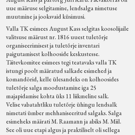
uue määruse selgitamine, lendsalga nimetuse
muutmine ja jooksvaid küsimusi.
Valla TK esimees August Kass selgitas koosolijaile
valitsuse määrust nr. 1816 uuest tuletõrje
organiseerimisest ja tuletõrje inventari
paigutamisest kolhooside keskustesse.
Täitevkomitee esimees tegi teatavaks valla TK
istungi poolt määratud salkade esimehed ja
komandörid, kelle ülesandeks on kolhoosides
tuletõrje salga moodustamine iga 25
majapidamise kohta üks 11 liikmeline salk.
Velise vabatahtliku tuletõrje ühingu lendsalk
nimetati ümber mehhaniseeritud salgaks. Salga
esimeheks määrati M. Raamann ja abiks M. Miil.
See oli uue etapi algus ja praktiliselt oli sellega