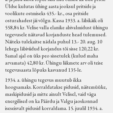
Üldse kulutas ühing aasta jooksul pritside ja
voolikute ostmiseks 435.- kr., osa pritside
osturahadest jäi võlgu. Kassa 1933. a. läbikäik oli
558,84 kr. Velise valla elanike abivalmidust ühingu
tegevusele näitavad korjanduste head tulemused.
Näiteks tulekaitse nädala puhul 13.- 20. aug. 10
lehega läbiviidud korjandus tõi sisse 120,22 kr.
Samal ajal on üks peo sissetulek (kulud maha
arvamata) 42,80 kr. Ühingu liikmete arv oli teise
tegevusaasta lõpuks kasvanud 135-le.
1934. a. ühingu tegevus muutub ikka
hoogsamaks. Korraldatakse pidusid, näitemüüke,
maskipidusid ja mitte ainult Velisel, vaid väga
energilised on ka Päärdu ja Valgu jaoskonnad
iseseisvalt pidusid korraldama. 15. juulil 1934. a.