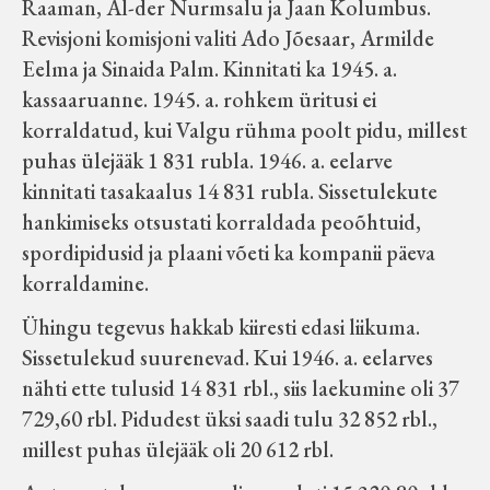
Raaman, Al-der Nurmsalu ja Jaan Kolumbus.
Revisjoni komisjoni valiti Ado Jõesaar, Armilde
Eelma ja Sinaida Palm. Kinnitati ka 1945. a.
kassaaruanne. 1945. a. rohkem üritusi ei
korraldatud, kui Valgu rühma poolt pidu, millest
puhas ülejääk 1 831 rubla. 1946. a. eelarve
kinnitati tasakaalus 14 831 rubla. Sissetulekute
hankimiseks otsustati korraldada peoõhtuid,
spordipidusid ja plaani võeti ka kompanii päeva
korraldamine.
Ühingu tegevus hakkab kiiresti edasi liikuma.
Sissetulekud suurenevad. Kui 1946. a. eelarves
nähti ette tulusid 14 831 rbl., siis laekumine oli 37
729,60 rbl. Pidudest üksi saadi tulu 32 852 rbl.,
millest puhas ülejääk oli 20 612 rbl.