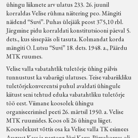
ühingu liikmete arv ulatus 233. 26. juunil
korraldas Velise rühma näitering peo. Mängiti
näidend “Suvi”. Puhas ülejääk peost 375,10 rbl.
Järgmine pidu korraldati konstitutsiooni päeval 5.
dets., kus sissepääs oli tasuta. Kolmandat korda
mängiti O. Lutsu “Suvi” 18. dets. 1948. a., Päärdu
MTK ruumes.
Velise valla vabatahtlik tuletõrje ühing pälvis
tunnustust ka vabariigi ulatuses. Teise vabariikliku
tuletõrjekonverentsi puhul avaldati ühingule
kiitust seni tehtud eduka vabatahtliku tuletõrje
töö eest. Viimane koosolek ühingu
organiseerimisel peeti 26. märtsil 1950. a. Velise
MTK ruumides. Koos oli 26 ühingu liiget.
Koosolekust võttis osa ka Velise valla TK esimees
August Kass ja partorg Jüri Karu. Päevakorras oli