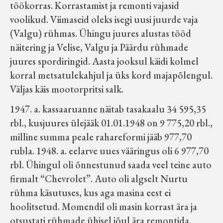
töökorras. Korrastamist ja remonti vajasid
voolikud. Viimaseid oleks isegi uusi juurde vaja
(Valgu) rühmas. Ühingu juures alustas tööd
näitering ja Velise, Valgu ja Päärdu rühmade
juures spordiringid. Aasta jooksul käidi kolmel
korral metsatulekahjul ja üks kord majapõlengul.
Väljas käis mootorpritsi salk.
1947. a. kassaaruanne näitab tasakaalu 34 595,35
rbl., kusjuures ülejääk 01.01.1948 on 9 775,20 rbl.,
milline summa peale rahareformi jääb 977,70
rubla. 1948. a. eelarve uues vääringus oli 6 977,70
rbl. Ühingul oli õnnestunud saada veel teine auto
firmalt “Chevrolet”. Auto oli algselt Nurtu
rühma käsutuses, kus aga masina eest ei
hoolitsetud. Momendil oli masin korrast ära ja
otsustati rühmade ühisel jõul ära remontida.