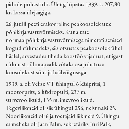
pidude puhastulu. Ühing lõpetas 1939. a. 207,80
kr. kassa ülejäägiga.
26. juulil peeti erakorraline peakoosolek uue
põhikirja vastuvõtmiseks. Kuna uue
normaalpõhikirja vastuvõtmisega nimetati senised
kogud rühmadeks, siis otsustas peakoosolek ühel
häälel, arvestades tiheda koostöö vajadust, et igast
rühmast rühmapealik võtaks osa juhatuse
koosolekust sõna ja hääleõigusega.
1939. a. oli Velise VT ühingul 6 käsipritsi, 1
mootorprits, 6 hüdropulti, 237 m.
survevoolikuid, 135 m. imevvoolikuid.
Tegevliikmeid oli siis ühingul 256, neist naisi 25.
Noorliikmeid oli 6 ja toetajaid liikmeid 9. Ühingu
esimeheks oli Jaan Palm, sekretäriks Jüri Palk,