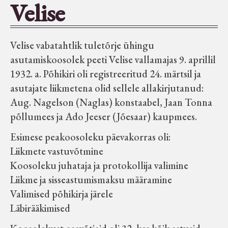
Velise
Seltsid-ühingud
Velise vabatahtlik tuletõrje ühingu
Aiandus
asutamiskoosolek peeti Velise vallamajas 9. aprillil
1932. a. Põhikiri oli registreeritud 24. märtsil ja
Tuletõrje
asutajate liikmetena olid sellele allakirjutanud:
Aug. Nagelson (Naglas) konstaabel, Jaan Tonna
Õpperada
põllumees ja Ado Jeeser (Jõesaar) kaupmees.
Esimese peakoosoleku päevakorras oli:
Muud koduloolist Velise mailt
Liikmete vastuvõtmine
Koosoleku juhataja ja protokollija valimine
Märjamaa ümbruse valdade
Liikme ja sisseastumismaksu määramine
elanike nimekirjad seisuga
Valimised põhikirja järele
15.12.1938
Läbirääkimised