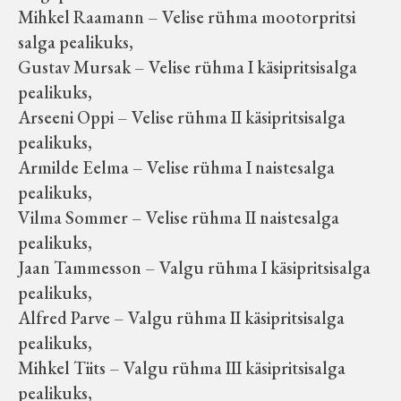
Mihkel Raamann – Velise rühma mootorpritsi
salga pealikuks,
Gustav Mursak – Velise rühma I käsipritsisalga
pealikuks,
Arseeni Oppi – Velise rühma II käsipritsisalga
pealikuks,
Armilde Eelma – Velise rühma I naistesalga
pealikuks,
Vilma Sommer – Velise rühma II naistesalga
pealikuks,
Jaan Tammesson – Valgu rühma I käsipritsisalga
pealikuks,
Alfred Parve – Valgu rühma II käsipritsisalga
pealikuks,
Mihkel Tiits – Valgu rühma III käsipritsisalga
pealikuks,