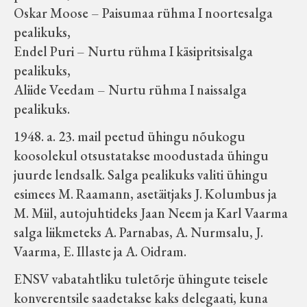
Oskar Moose – Paisumaa rühma I noortesalga
pealikuks,
Endel Puri – Nurtu rühma I käsipritsisalga
pealikuks,
Aliide Veedam – Nurtu rühma I naissalga
pealikuks.
1948. a. 23. mail peetud ühingu nõukogu
koosolekul otsustatakse moodustada ühingu
juurde lendsalk. Salga pealikuks valiti ühingu
esimees M. Raamann, asetäitjaks J. Kolumbus ja
M. Miil, autojuhtideks Jaan Neem ja Karl Vaarma
salga liikmeteks A. Parnabas, A. Nurmsalu, J.
Vaarma, E. Illaste ja A. Oidram.
ENSV vabatahtliku tuletõrje ühingute teisele
konverentsile saadetakse kaks delegaati, kuna