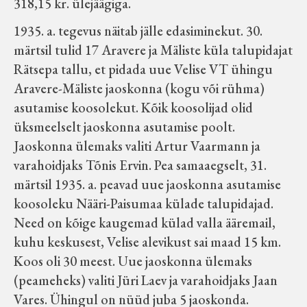
318,15 kr. ülejäägiga.
1935. a. tegevus näitab jälle edasiminekut. 30.
märtsil tulid 17 Aravere ja Mäliste küla talupidajat
Rätsepa tallu, et pidada uue Velise VT ühingu
Aravere-Mäliste jaoskonna (kogu või rühma)
asutamise koosolekut. Kõik koosolijad olid
üksmeelselt jaoskonna asutamise poolt.
Jaoskonna ülemaks valiti Artur Vaarmann ja
varahoidjaks Tõnis Ervin. Pea samaaegselt, 31.
märtsil 1935. a. peavad uue jaoskonna asutamise
koosoleku Nääri-Paisumaa külade talupidajad.
Need on kõige kaugemad külad valla ääremail,
kuhu keskusest, Velise alevikust sai maad 15 km.
Koos oli 30 meest. Uue jaoskonna ülemaks
(peameheks) valiti Jüri Laev ja varahoidjaks Jaan
Vares. Ühingul on nüüd juba 5 jaoskonda.