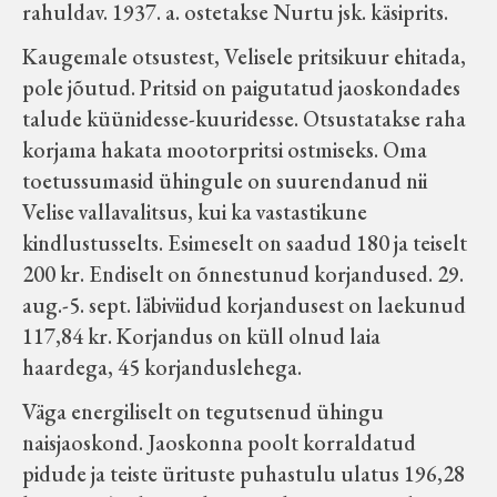
rahuldav. 1937. a. ostetakse Nurtu jsk. käsiprits.
Kaugemale otsustest, Velisele pritsikuur ehitada,
pole jõutud. Pritsid on paigutatud jaoskondades
talude küünidesse-kuuridesse. Otsustatakse raha
korjama hakata mootorpritsi ostmiseks. Oma
toetussumasid ühingule on suurendanud nii
Velise vallavalitsus, kui ka vastastikune
kindlustusselts. Esimeselt on saadud 180 ja teiselt
200 kr. Endiselt on õnnestunud korjandused. 29.
aug.-5. sept. läbiviidud korjandusest on laekunud
117,84 kr. Korjandus on küll olnud laia
haardega, 45 korjanduslehega.
Väga energiliselt on tegutsenud ühingu
naisjaoskond. Jaoskonna poolt korraldatud
pidude ja teiste ürituste puhastulu ulatus 196,28