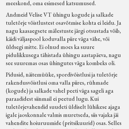
meeskond, oma esimesed katsumused.
Andmeid Velise VT ühingu kogude ja salkade
tuletõrje võistlustest osavõtmise kohta ei leidu. Ja
nagu kaasaegsete mälestuste järgi otsustada võib,
käidi väljaspool koduvalla piire väga vähe, või
üldsegi mitte. Ei olnud moes ka suure
pidulikkusega tähistada ühingu aastapäeva, nagu
see suuremas osas ühingutes väga kombeks oli.
Pidusid, näitemüüke, spordivõistlusi ja tuletõrje
rakendusvõistlusi oma valla piires, rühmade
(kogude) ja salkade vahel peeti väga sageli aga
paraadidest siinmail ei peetud lugu. Kui
tuletõrjevahendid suudeti üldiselt lühikese ajaga
igale jaoskonnale valmis muretseda, siis vajaka jäi
vahendite hoiuruumide (pritsikuurid) osas. Selles