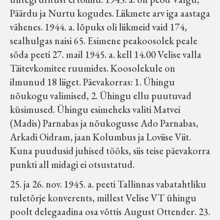
Päärdu ja Nurtu kogudes. Liikmete arv iga aastaga
vähenes. 1944. a. lõpuks oli liikmeid vaid 174,
sealhulgas naisi 65. Esimene peakoosolek peale
sõda peeti 27. mail 1945. a. kell 14.00 Velise valla
Täitevkomitee ruumides. Koosolekule on
ilmunud 18 liiget. Päevakorras: 1. Ühingu
nõukogu valimised, 2. Ühingu ellu puutuvad
küsimused. Ühingu esimeheks valiti Matvei
(Madis) Parnabas ja nõukogusse Ado Parnabas,
Arkadi Oidram, jaan Kolumbus ja Loviise Viit.
Kuna puudusid juhised tööks, siis teise päevakorra
punkti all midagi ei otsustatud.
25. ja 26. nov. 1945. a. peeti Tallinnas vabatahtliku
tuletõrje konverents, millest Velise VT ühingu
poolt delegaadina osa võttis August Ottender. 23.