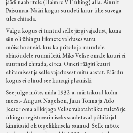
jäädi naabritele (Haimre VT ühing) alla. Ainult
Paisumaa-Nääri kogus suudeti kuur ühe suvega
üles ehitada.
Valgu kogus ei tuntud selle järgi vajadust, kuna
siin oli ühingu liikmete valduses vanu
mõisahooneid, kus ka pritsile ja muudele
abinõudele ruumi leiti. Miks Velise omale kuuri ei
suutnud ehitada, ei tea. Ometi räägiti kuuri
ehitamisest ja selle vajadusest mitu aastat. Päärdu
kogus ei olnud see kunagi plaaniski.
See julge mõte, mida 1932. a. märtsikuul kolm
meest- August Nagelson, Jaan Tonna ja Ado
Jeeser oma allkirjaga Velise vabatahtliku tuletõrje
ühingu registreerimiseks saadetaval põhikirjal
kinnitasid oli tegelikkuseks saanud. Selle mõtte