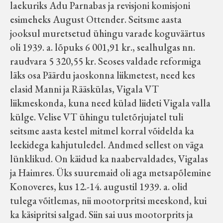
laekuriks Adu Parnabas ja revisjoni komisjoni
esimeheks August Ottender. Seitsme aasta
jooksul muretsetud ühingu varade koguväärtus
oli 1939. a. lõpuks 6 001,91 kr., sealhulgas nn.
raudvara 5 320,55 kr. Seoses valdade reformiga
läks osa Päärdu jaoskonna liikmetest, need kes
elasid Manni ja Rääskülas, Vigala VT
liikmeskonda, kuna need külad liideti Vigala valla
külge. Velise VT ühingu tuletõrjujatel tuli
seitsme aasta kestel mitmel korral võidelda ka
leekidega kahjutuledel. Andmed sellest on väga
lünklikud. On käidud ka naabervaldades, Vigalas
ja Haimres. Üks suuremaid oli aga metsapõlemine
Konoveres, kus 12.-14. augustil 1939. a. olid
tulega võitlemas, nii mootorpritsi meeskond, kui
ka käsipritsi salgad. Siin sai uus mootorprits ja