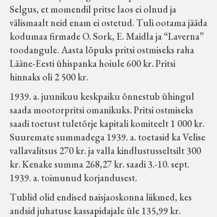
Selgus, et momendil pritse laos ei olnud ja
välismaalt neid enam ei ostetud. Tuli ootama jääda
kodumaa firmade O. Sork, E. Maidla ja “Laverna”
toodangule. Aasta lõpuks pritsi ostmiseks raha
Lääne-Eesti ühispanka hoiule 600 kr. Pritsi
hinnaks oli 2 500 kr.
1939. a. juunikuu keskpaiku õnnestub ühingul
saada mootorpritsi omanikuks. Pritsi ostmiseks
saadi toetust tuletõrje kapitali komiteelt 1 000 kr.
Suuremate summadega 1939. a. toetasid ka Velise
vallavalitsus 270 kr. ja valla kindlustusseltsilt 300
kr. Kenake summa 268,27 kr. saadi 3.-10. sept.
1939. a. toimunud korjandusest.
Tublid olid endised naisjaoskonna liikmed, kes
andsid juhatuse kassapidajale üle 135,99 kr.