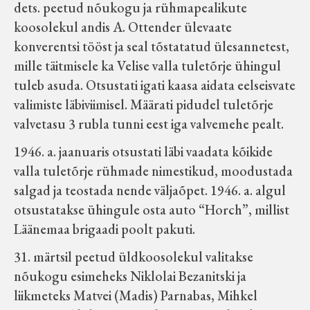
dets. peetud nõukogu ja rühmapealikute
koosolekul andis A. Ottender ülevaate
konverentsi tööst ja seal tõstatatud ülesannetest,
mille täitmisele ka Velise valla tuletõrje ühingul
tuleb asuda. Otsustati igati kaasa aidata eelseisvate
valimiste läbiviimisel. Määrati pidudel tuletõrje
valvetasu 3 rubla tunni eest iga valvemehe pealt.
1946. a. jaanuaris otsustati läbi vaadata kõikide
valla tuletõrje rühmade nimestikud, moodustada
salgad ja teostada nende väljaõpet. 1946. a. algul
otsustatakse ühingule osta auto “Horch”, millist
Läänemaa brigaadi poolt pakuti.
31. märtsil peetud üldkoosolekul valitakse
nõukogu esimeheks Niklolai Bezanitski ja
liikmeteks Matvei (Madis) Parnabas, Mihkel