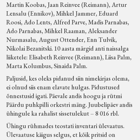
Martin Koobas, Jaan Reinvee (Reimann), Artur
Lensalu (Ennikov), Mihkel Jammer, Eduard
Roosi, Ado Lents, Alfred Parve, Madis Parnabas,
Ado Parnabas, Mihkel Raaman, Aleksander
Nurmasalu, August Ottender, Enn Tulvik,
Nikolai Bezanitski. 10 aasta märgid anti naissalga
liiketele: Elisabeth Reinvee (Reimann), Liisa Palm,
Marta Kolumbus, Sinaida Palm.
Paljusid, kes oleks pidanud siin nimekirjas olema,
ei olnud siis enam elavate hulgas. Pidustused
õnnestusid igati. Päevale andis hoogu ja rütmi
Päärdu puhkpilli orkestri mäng. Juubelipäev andis
ühingule ka rahalist sissetulekut – 8 016 rbl.
Ühingu rühmades teostati inventari ülevaatus.
Ülevaatuse käigus selgus, et kõik pritsid on