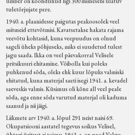
ümber oli koondunud ligi 300 inimeseni ulatuv
tuletõrjujate pere.
1940. a. plaanidesse paigutas peakoosolek veel
mitmeid ettevõtmisi. Kavatsetakse hakata rajama
veevõtu kohtasid, kuna veepuudus on olnud
sageli üheks põhjuseks, miks ei suudetud tulest
jagu saada. Ikka on veel päevakorral Velisele
pritsikuuri ehitamine. Võibolla kui poleks
puhkenud sõda, oleks ehk kuur lõpuks valmiski
ehitatud, kuna materjal saeti isegi 1941. a. kevadel
saeveskis valmis. Küsimus oli kõne all veel peale
sõda, aga enne sõda varutud materjal oli kaduma
saanud ja nii jäigi.
Liikmete arv 1940. a. lõpul 291 neist naisi 69.
Okupatsiooni aastatel tegevus soikus Velisel,
ühtegi üritust ei toimu. 1943. a. on peod Valgu,