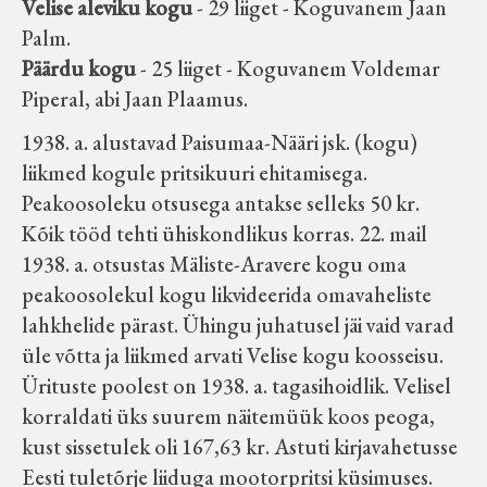
Velise aleviku kogu
- 29 liiget - Koguvanem Jaan
Palm.
Päärdu kogu
- 25 liiget - Koguvanem Voldemar
Piperal, abi Jaan Plaamus.
1938. a. alustavad Paisumaa-Nääri jsk. (kogu)
liikmed kogule pritsikuuri ehitamisega.
Peakoosoleku otsusega antakse selleks 50 kr.
Kõik tööd tehti ühiskondlikus korras. 22. mail
1938. a. otsustas Mäliste-Aravere kogu oma
peakoosolekul kogu likvideerida omavaheliste
lahkhelide pärast. Ühingu juhatusel jäi vaid varad
üle võtta ja liikmed arvati Velise kogu koosseisu.
Ürituste poolest on 1938. a. tagasihoidlik. Velisel
korraldati üks suurem näitemüük koos peoga,
kust sissetulek oli 167,63 kr. Astuti kirjavahetusse
Eesti tuletõrje liiduga mootorpritsi küsimuses.