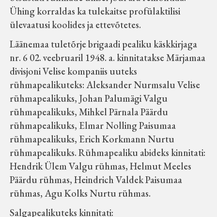
Ühing korraldas ka tulekaitse profülaktilisi
ülevaatusi koolides ja ettevõtetes.
Läänemaa tuletõrje brigaadi pealiku käskkirjaga
nr. 6 02. veebruaril 1948. a. kinnitatakse Märjamaa
divisjoni Velise kompaniis uuteks
rühmapealikuteks: Aleksander Nurmsalu Velise
rühmapealikuks, Johan Palumägi Valgu
rühmapealikuks, Mihkel Pärnala Päärdu
rühmapealikuks, Elmar Nolling Paisumaa
rühmapealikuks, Erich Korkmann Nurtu
rühmapealikuks. Rühmapealiku abideks kinnitati:
Hendrik Ülem Valgu rühmas, Helmut Meeles
Päärdu rühmas, Heindrich Valdek Paisumaa
rühmas, Agu Kolks Nurtu rühmas.
Salgapealikuteks kinnitati: