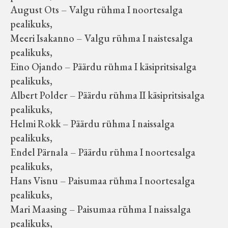
August Ots – Valgu rühma I noortesalga
pealikuks,
Meeri Isakanno – Valgu rühma I naistesalga
pealikuks,
Eino Ojando – Päärdu rühma I käsipritsisalga
pealikuks,
Albert Polder – Päärdu rühma II käsipritsisalga
pealikuks,
Helmi Rokk – Päärdu rühma I naissalga
pealikuks,
Endel Pärnala – Päärdu rühma I noortesalga
pealikuks,
Hans Visnu – Paisumaa rühma I noortesalga
pealikuks,
Mari Maasing – Paisumaa rühma I naissalga
pealikuks,