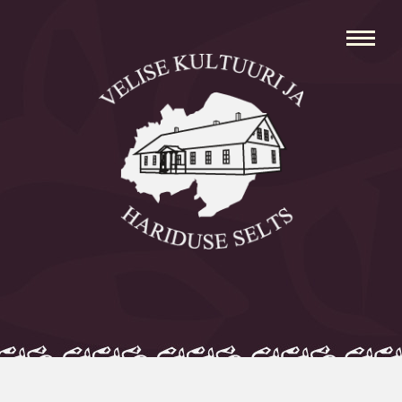
Avaleht
Aleksei Parnabas
Sillaotsa Talumuuseum
Mõisad
Külad
Koolid