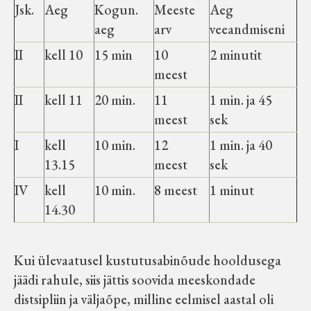
Jsk.
Aeg
Kogun.
Meeste
Aeg
aeg
arv
veeandmiseni
II
kell 10
15 min
10
2 minutit
meest
II
kell 11
20 min.
11
1 min. ja 45
meest
sek
I
kell
10 min.
12
1 min. ja 40
13.15
meest
sek
IV
kell
10 min.
8 meest
1 minut
14.30
Kui ülevaatusel kustutusabinõude hooldusega
jäädi rahule, siis jättis soovida meeskondade
distsipliin ja väljaõpe, milline eelmisel aastal oli