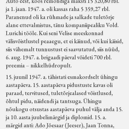
Auto eest, koos remondiga maksti 15 320,80 rbl.
ja 1. jaan. 1947. a. oli kassas raha 5 359,27 rbl.
Paranenud oli ka rühmade ja salkade tuletõrje
alane ettevalmistus, tänu kompaniipealiku Vold.
Lurichi tööle. Kui seni Velise meeskonnad
välisvõistlustel peaaegu, et ei käinud, või kui käisid,
siis vähemalt tunnustust ei saavutatud, siis nüüd,
6. aug. 1947. a. brigaadi päeval võideti 700 rbl.
preemia – nikkelhüdropult.
15. juunil 1947. a. tähistati esmakordselt ühingu
aastapäeva. 15. aastapäeva pidustuste kavas oli
paraad, tervitused, tuletõrjealased võistlused,
õhtul pidu, näidendi ja tantsuga. Ühingu
nõukogu otsustas aastapäeva puhul välja anda 15.
ja 10. aasta juubelimärgid ja diplomid. 15. a.
märgid anti: Ado Jõesaar (Jeeser), Jaan Tonna,