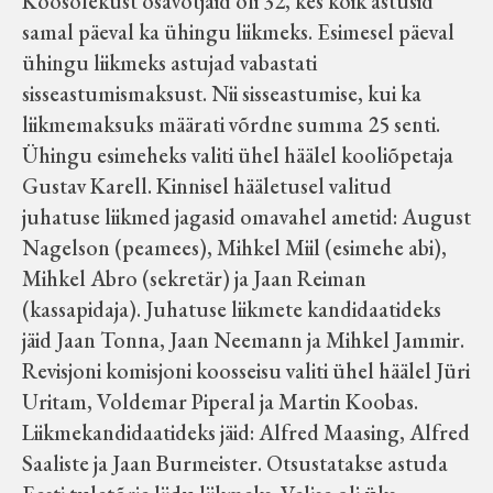
Koosolekust osavõtjaid oli 32, kes kõik astusid
Velise kultuuri ja hariduse selts
samal päeval ka ühingu liikmeks. Esimesel päeval
ühingu liikmeks astujad vabastati
Virtuaalnäitused
sisseastumismaksust. Nii sisseastumise, kui ka
liikmemaksuks määrati võrdne summa 25 senti.
Ühingu esimeheks valiti ühel häälel kooliõpetaja
Otsi
Gustav Karell. Kinnisel hääletusel valitud
juhatuse liikmed jagasid omavahel ametid: August
Tagasiside
Nagelson (peamees), Mihkel Miil (esimehe abi),
Mihkel Abro (sekretär) ja Jaan Reiman
(kassapidaja). Juhatuse liikmete kandidaatideks
jäid Jaan Tonna, Jaan Neemann ja Mihkel Jammir.
Revisjoni komisjoni koosseisu valiti ühel häälel Jüri
Uritam, Voldemar Piperal ja Martin Koobas.
Liikmekandidaatideks jäid: Alfred Maasing, Alfred
Saaliste ja Jaan Burmeister. Otsustatakse astuda