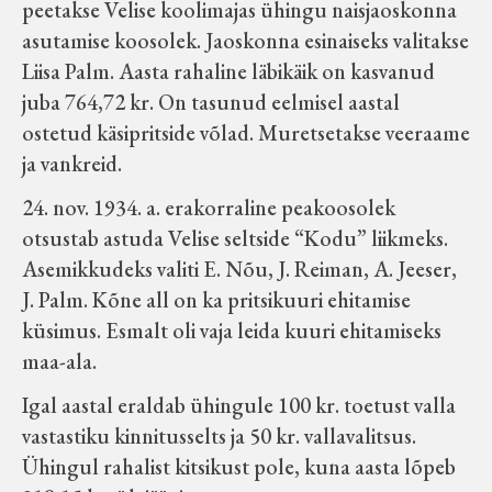
peetakse Velise koolimajas ühingu naisjaoskonna
asutamise koosolek. Jaoskonna esinaiseks valitakse
Liisa Palm. Aasta rahaline läbikäik on kasvanud
juba 764,72 kr. On tasunud eelmisel aastal
ostetud käsipritside võlad. Muretsetakse veeraame
ja vankreid.
24. nov. 1934. a. erakorraline peakoosolek
otsustab astuda Velise seltside “Kodu” liikmeks.
Asemikkudeks valiti E. Nõu, J. Reiman, A. Jeeser,
J. Palm. Kõne all on ka pritsikuuri ehitamise
küsimus. Esmalt oli vaja leida kuuri ehitamiseks
maa-ala.
Igal aastal eraldab ühingule 100 kr. toetust valla
vastastiku kinnitusselts ja 50 kr. vallavalitsus.
Ühingul rahalist kitsikust pole, kuna aasta lõpeb