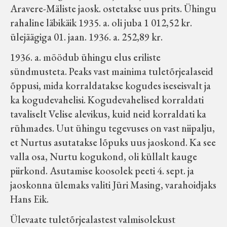
Aravere-Mäliste jaosk. ostetakse uus prits. Ühingu
rahaline läbikäik 1935. a. oli juba 1 012,52 kr.
ülejäägiga 01. jaan. 1936. a. 252,89 kr.
1936. a. möödub ühingu elus eriliste
sündmusteta. Peaks vast mainima tuletõrjealaseid
õppusi, mida korraldatakse kogudes iseseisvalt ja
ka kogudevahelisi. Kogudevahelised korraldati
tavaliselt Velise alevikus, kuid neid korraldati ka
rühmades. Uut ühingu tegevuses on vast niipalju,
et Nurtus asutatakse lõpuks uus jaoskond. Ka see
valla osa, Nurtu kogukond, oli küllalt kauge
piirkond. Asutamise koosolek peeti 4. sept. ja
jaoskonna ülemaks valiti Jüri Masing, varahoidjaks
Hans Eik.
Ülevaate tuletõrjealastest valmisolekust