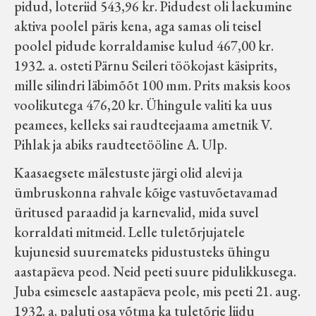
pidud, loteriid 543,96 kr. Pidudest oli laekumine
aktiva poolel päris kena, aga samas oli teisel
poolel pidude korraldamise kulud 467,00 kr.
1932. a. osteti Pärnu Seileri töökojast käsiprits,
mille silindri läbimõõt 100 mm. Prits maksis koos
voolikutega 476,20 kr. Ühingule valiti ka uus
peamees, kelleks sai raudteejaama ametnik V.
Pihlak ja abiks raudteetööline A. Ulp.
Kaasaegsete mälestuste järgi olid alevi ja
ümbruskonna rahvale kõige vastuvõetavamad
üritused paraadid ja karnevalid, mida suvel
korraldati mitmeid. Lelle tuletõrjujatele
kujunesid suuremateks pidustusteks ühingu
aastapäeva peod. Neid peeti suure pidulikkusega.
Juba esimesele aastapäeva peole, mis peeti 21. aug.
1932. a. paluti osa võtma ka tuletõrje liidu