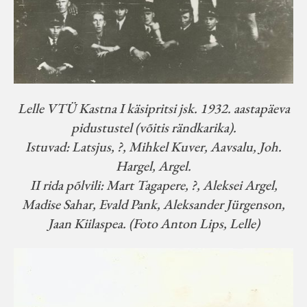
Lelle VTÜ Kastna I käsipritsi jsk. 1932. aastapäeva
pidustustel (võitis rändkarika).
Istuvad: Latsjus, ?, Mihkel Kuver, Aavsalu, Joh.
Hargel, Argel.
II rida põlvili: Mart Tagapere, ?, Aleksei Argel,
Madise Sahar, Evald Pank, Aleksander Jürgenson,
Jaan Kiilaspea. (Foto Anton Lips, Lelle)