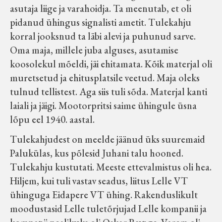
asutaja liige ja varahoidja. Ta meenutab, et oli
pidanud ühingus signalisti ametit. Tulekahju
korral jooksnud ta läbi alevi ja puhunud sarve.
Oma maja, millele juba alguses, asutamise
koosolekul mõeldi, jäi ehitamata. Kõik materjal oli
muretsetud ja ehitusplatsile veetud. Maja oleks
tulnud tellistest. Aga siis tuli sõda. Materjal kanti
laiali ja jäigi. Mootorpritsi saime ühingule üsna
lõpu eel 1940. aastal.
Tulekahjudest on meelde jäänud üks suuremaid
Palukülas, kus põlesid Juhani talu hooned.
Tulekahju kustutati. Meeste ettevalmistus oli hea.
Hiljem, kui tuli vastav seadus, liitus Lelle VT
ühinguga Eidapere VT ühing. Rakenduslikult
moodustasid Lelle tuletõrjujad Lelle kompanii ja