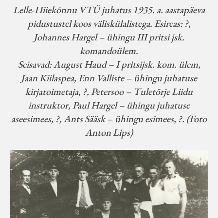
Lelle-Hiiekõnnu VTÜ juhatus 1935. a. aastapäeva
pidustustel koos väliskülalistega. Esireas: ?,
Johannes Hargel – ühingu III pritsi jsk.
komandoülem.
Seisavad: August Haud – I pritsijsk. kom. ülem,
Jaan Kiilaspea, Enn Valliste – ühingu juhatuse
kirjatoimetaja, ?, Petersoo – Tuletõrje Liidu
instruktor, Paul Hargel – ühingu juhatuse
aseesimees, ?, Ants Sääsk – ühingu esimees, ?. (Foto
Anton Lips)