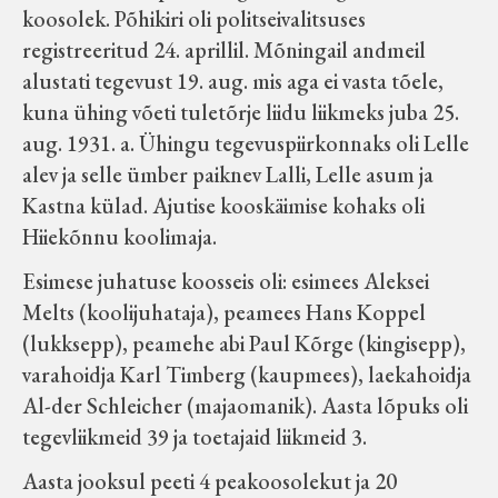
koosolek. Põhikiri oli politseivalitsuses
Velise kultuuri ja hariduse selts
registreeritud 24. aprillil. Mõningail andmeil
alustati tegevust 19. aug. mis aga ei vasta tõele,
Virtuaalnäitused
kuna ühing võeti tuletõrje liidu liikmeks juba 25.
aug. 1931. a. Ühingu tegevuspiirkonnaks oli Lelle
Otsi
alev ja selle ümber paiknev Lalli, Lelle asum ja
Kastna külad. Ajutise kooskäimise kohaks oli
Tagasiside
Hiiekõnnu koolimaja.
Esimese juhatuse koosseis oli: esimees Aleksei
Melts (koolijuhataja), peamees Hans Koppel
(lukksepp), peamehe abi Paul Kõrge (kingisepp),
varahoidja Karl Timberg (kaupmees), laekahoidja
Al-der Schleicher (majaomanik). Aasta lõpuks oli
tegevliikmeid 39 ja toetajaid liikmeid 3.
Aasta jooksul peeti 4 peakoosolekut ja 20