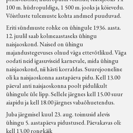
100 m. hüdropuldiga, 1 500 m. jooks ja köievedu.
Võistluste tulemuste kohta andmed puuduvad.
Eriti sündmuste rohke on ühingule 1936. aasta.
12. juulil saab kolmeaastaseks ühingu
naisjaoskond. Naised on ühingu
majandustegevuses olnud väga ettevõtlikud. Väga
oodati neid igasuviseid karnevale, mida ühingu
naisjaoskond, nii hästi korraldas. Suurejooneline
oli ka naisjaoskonna aastapäeva pidu. Kell 13.00
päeval anti naisjaoskonna poolt pidulikult
ühingule üle lipp. Sellele järgnes kell 15.00 suur
aiapidu ja kell 18.00 järgnes vabaõhuetendus.
Juba järgmisel kuul 23. aug. toimusid alevis
ühingu 5. aastapäeva pidustused. Päevakavas oli:
kell 13.00 rongkäik