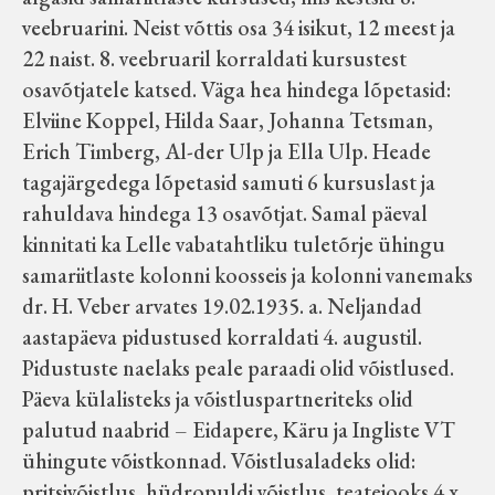
veebruarini. Neist võttis osa 34 isikut, 12 meest ja
22 naist. 8. veebruaril korraldati kursustest
osavõtjatele katsed. Väga hea hindega lõpetasid:
Elviine Koppel, Hilda Saar, Johanna Tetsman,
Erich Timberg, Al-der Ulp ja Ella Ulp. Heade
tagajärgedega lõpetasid samuti 6 kursuslast ja
rahuldava hindega 13 osavõtjat. Samal päeval
kinnitati ka Lelle vabatahtliku tuletõrje ühingu
samariitlaste kolonni koosseis ja kolonni vanemaks
dr. H. Veber arvates 19.02.1935. a. Neljandad
aastapäeva pidustused korraldati 4. augustil.
Pidustuste naelaks peale paraadi olid võistlused.
Päeva külalisteks ja võistluspartneriteks olid
palutud naabrid – Eidapere, Käru ja Ingliste VT
ühingute võistkonnad. Võistlusaladeks olid:
pritsivõistlus, hüdropuldi võistlus, teatejooks 4 x