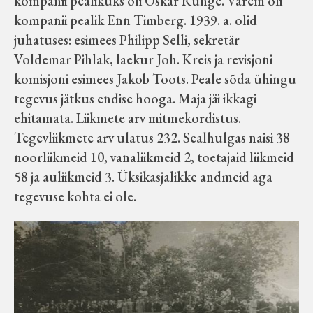
kompanii pealikuks oli Oskar Runge. Varem oli
kompanii pealik Enn Timberg. 1939. a. olid
juhatuses: esimees Philipp Selli, sekretär
Voldemar Pihlak, laekur Joh. Kreis ja revisjoni
komisjoni esimees Jakob Toots. Peale sõda ühingu
tegevus jätkus endise hooga. Maja jäi ikkagi
ehitamata. Liikmete arv mitmekordistus.
Tegevliikmete arv ulatus 232. Sealhulgas naisi 38
noorliikmeid 10, vanaliikmeid 2, toetajaid liikmeid
58 ja auliikmeid 3. Üksikasjalikke andmeid aga
tegevuse kohta ei ole.