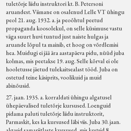
tuletõrje liidu instruktori kt. B. Petersoni
aruandest. Viimane on osalenud Lelle VT ühingu
peol 21. aug. 1932. a. ja peoõhtul peetud
propaganda koosolekul, on selle küsimuse vastu
väga suurt huvi tuntud just naiste hulgas ja
aruande lõpul ta mainib, et hoog on võrdlemisi
hea. Muidugi ei jää ära aastapäeva pidu, nüüd juba
kolmas, mis peetakse 19. aug. Selle kõrval ei ole
hooletusse jäetud tulekaitsealast tööd. Juba on
ostetud teine käsiprits, voolikuid ja muid
abinõusid.
27. jaan. 1935. a. korraldati ühingu algatusel
ühepäevalised tuletõrje kursused. Loenguid
pidama paluti tuletõrje liidu instruktorit,
Parmaskit, kes ka kursused läbi viis. Juba 30. jaan.
algasid samariitlaste kursused, mis kestsid 8.