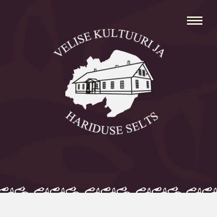
Avaleht
Aleksei Parnabas
Sillaotsa Talumuuseum
Mõisad
Külad
Koolid