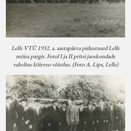
Lelle VTÜ 1932. a. aastapäeva pidustused Lelle
mõisa pargis. Fotol I ja II pritsi jaoskondade
vaheline köieveo võistlus. (Foto A. Lips, Lelle)