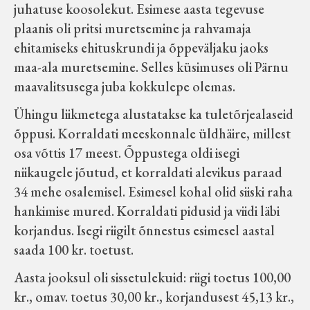
juhatuse koosolekut. Esimese aasta tegevuse
Koduleht on teoks saanud tänu Sillaotsa
plaanis oli pritsi muretsemine ja rahvamaja
Muuseumisõprade Seltsingu, Kohaliku
ehitamiseks ehituskrundi ja õppeväljaku jaoks
Omaalgatuse Programmi ja Märjamaa
maa-ala muretsemine. Selles küsimuses oli Pärnu
Vallavalitsuse abile.
maavalitsusega juba kokkulepe olemas.
Ühingu liikmetega alustatakse ka tuletõrjealaseid
õppusi. Korraldati meeskonnale üldhäire, millest
osa võttis 17 meest. Õppustega oldi isegi
niikaugele jõutud, et korraldati alevikus paraad
34 mehe osalemisel. Esimesel kohal olid siiski raha
hankimise mured. Korraldati pidusid ja viidi läbi
korjandus. Isegi riigilt õnnestus esimesel aastal
saada 100 kr. toetust.
Aasta jooksul oli sissetulekuid: riigi toetus 100,00
kr., omav. toetus 30,00 kr., korjandusest 45,13 kr.,