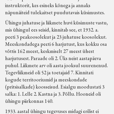
instruktorit, kes esineks kõnega ja annaks
näpunäiteid tulekaitset puudutavais küsimustes.
Ühingu juhatuse ja liikmete huvi küsimuste vastu,
mis ühingul ees seisid, kinnitab see, et 1932. a.
peeti 3 peakoosolekut ja 23 juhatuse koosolekut.
Meeskondadega peeti 6 harjutust, kus kokku osa
võttis 162 meest, keskmiselt 27 meest ühest
harjutusest. Paraade oli 2. Üks neist aastapäeva
puhul. Liikmete arv oli aasta jooksul suurenenud.
Tegevliikmeid oli 52 ja toetajaid 7. Kinnitati
kogude territooriumid ja meeskondade
(pritsisalkade) koosseisud. Esialgu moodustati 3
salka: 1. Lelle 2. Kastna ja 3. Põllu. Hooneid oli
ühingu piirkonnas 140.
1933. aastal ühingu tegevuses midagi erilist ei