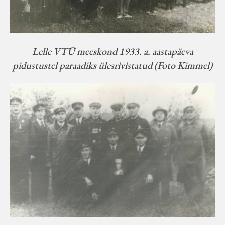
Lelle VTÜ meeskond 1933. a. aastapäeva
pidustustel paraadiks ülesrivistatud (Foto Kimmel)