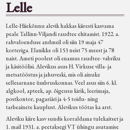
Lelle
Seltsid-ühingud
Lelle-Hiiekõnnu alevik hakkas kiiresti kasvama
Aiandus
peale Tallinn-Viljandi raudtee ehitamist. 1922. a.
rahvaloenduse andmeil oli siin 19 maja 47
Tuletõrje
korteriga. Elanikke oli 153 neist 75 meest ja 78
naist. Ameti poolest oli enamus raudtee- vabriku
Õpperada
ja käsitöölisi. Alevikus asus H. Virkuse villa- ja
metsatööstus ja jahuveski, mis oli ainuke
Muud koduloolist Velise mailt
sellesarnane ümbruskonnas. Veel asus siin 6. kl.
algkool, apteek, ap. õigeusu kirik, leerimaja,
postkontor, pagariäri ja 4-5 toidu- ning
Märjamaa ümbruse valdade
tarbeainete kauplust. Alevikus töötas ka arst.
elanike nimekirjad seisuga
15.12.1938
Aleviku kiire kasv sundis korraldama tulekaitset ja
1. mail 1931. a. peetaksegi VT ühingu asutamise