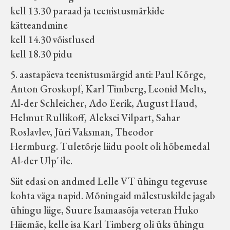
kell 13.30 paraad ja teenistusmärkide
kätteandmine
kell 14.30 võistlused
kell 18.30 pidu
5. aastapäeva teenistusmärgid anti: Paul Kõrge,
Anton Groskopf, Karl Timberg, Leonid Melts,
Al-der Schleicher, Ado Eerik, August Haud,
Helmut Rullikoff, Aleksei Vilpart, Sahar
Roslavlev, Jüri Vaksman, Theodor
Hermburg. Tuletõrje liidu poolt oli hõbemedal
Al-der Ulp´ ile.
Siit edasi on andmed Lelle VT ühingu tegevuse
kohta väga napid. Mõningaid mälestuskilde jagab
ühingu liige, Suure Isamaasõja veteran Huko
Hiiemäe, kelle isa Karl Timberg oli üks ühingu