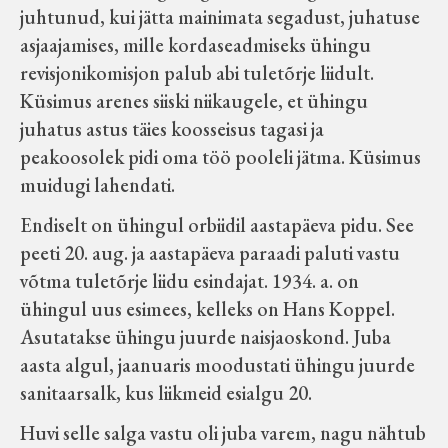
juhtunud, kui jätta mainimata segadust, juhatuse
asjaajamises, mille kordaseadmiseks ühingu
revisjonikomisjon palub abi tuletõrje liidult.
Küsimus arenes siiski niikaugele, et ühingu
juhatus astus täies koosseisus tagasi ja
peakoosolek pidi oma töö pooleli jätma. Küsimus
muidugi lahendati.
Endiselt on ühingul orbiidil aastapäeva pidu. See
peeti 20. aug. ja aastapäeva paraadi paluti vastu
võtma tuletõrje liidu esindajat. 1934. a. on
ühingul uus esimees, kelleks on Hans Koppel.
Asutatakse ühingu juurde naisjaoskond. Juba
aasta algul, jaanuaris moodustati ühingu juurde
sanitaarsalk, kus liikmeid esialgu 20.
Huvi selle salga vastu oli juba varem, nagu nähtub