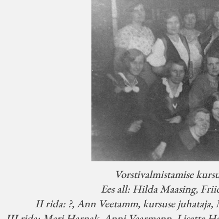
Vorstivalmistamise kursu
Ees all: Hilda Maasing, Fri
II rida: ?, Ann Veetamm, kursuse juhataja,
III rida: Mari Harnak, Anni Vaarmann, Lisette 