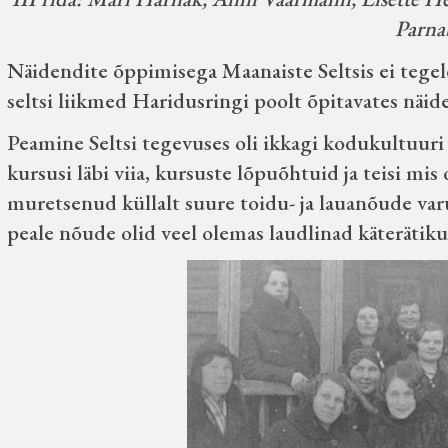
Parna
Näidendite õppimisega Maanaiste Seltsis ei teg
seltsi liikmed Haridusringi poolt õpitavates näide
Peamine Seltsi tegevuses oli ikkagi kodukultuuri
kursusi läbi viia, kursuste lõpuõhtuid ja teisi mis
muretsenud küllalt suure toidu- ja lauanõude var
peale nõude olid veel olemas laudlinad käterätiku