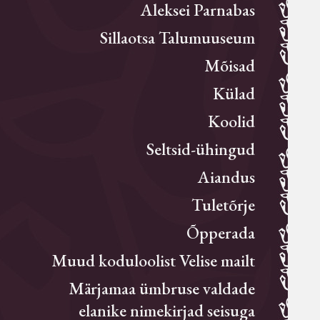
Aleksei Parnabas
Sillaotsa Talumuuseum
Mõisad
Külad
Koolid
Seltsid-ühingud
Aiandus
Tuletõrje
Õpperada
Muud koduloolist Velise mailt
Märjamaa ümbruse valdade
elanike nimekirjad seisuga