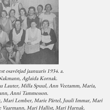
t osavõtjad jaanuaris 1934. a.
e Nakmann, Aglaida Kornak.
nu Lauter, Milla Spuul, Ann Veetamm, Maria,
mann, Anni Tammesson.
k, Mari Lember, Marie Pärtel, Juuli Immar, Mari
e Vaarmann, Mari Hallist, Mari Harnak.