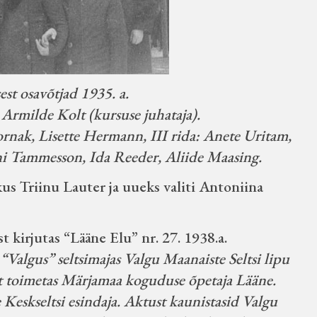
t osavõtjad 1935. a.
Armilde Kolt (kursuse juhataja).
rnak, Lisette Hermann, III rida: Anete Uritam,
i Tammesson, Ida Reeder, Aliide Maasing.
kus Triinu Lauter ja uueks valiti Antoniina
t kirjutas “Lääne Elu” nr. 27. 1938.a.
“Valgus” seltsimajas Valgu Maanaiste Seltsi lipu
st toimetas Märjamaa koguduse õpetaja Lääne.
 Keskseltsi esindaja. Aktust kaunistasid Valgu