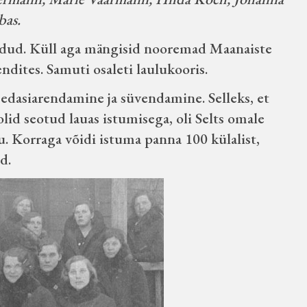
bas.
eldud. Küll aga mängisid nooremad Maanaiste
ndites. Samuti osaleti laulukooris.
 edasiarendamine ja süvendamine. Selleks, et
 olid seotud lauas istumisega, oli Selts omale
u. Korraga võidi istuma panna 100 külalist,
d.