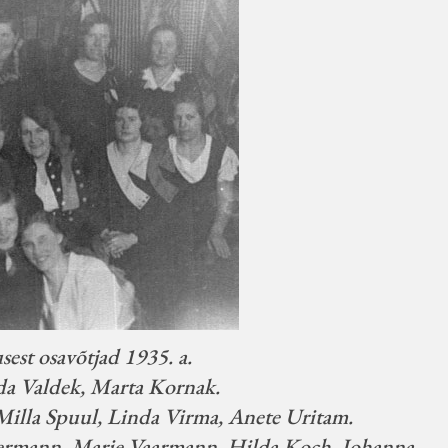
sest osavõtjad 1935. a.
ida Valdek, Marta Kornak.
 Milla Spuul, Linda Virma, Anete Uritam.
Hermann, Marie Vaarmann, Hilda Koch, Johanna