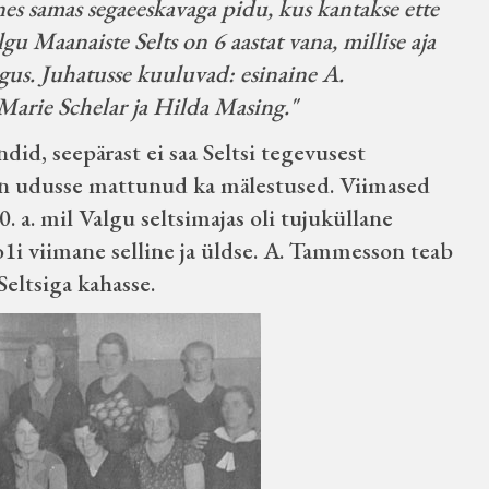
nes samas segaeeskavaga pidu, kus kantakse ette
gu Maanaiste Selts on 6 aastat vana, millise aja
gus. Juhatusse kuuluvad: esinaine A.
arie Schelar ja Hilda Masing."
did, seepärast ei saa Seltsi tegevusest
on udusse mattunud ka mälestused. Viimased
. a. mil Valgu seltsimajas oli tujuküllane
1i viimane selline ja üldse. A. Tammesson teab
Seltsiga kahasse.