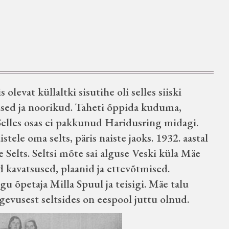
levat küllaltki sisutihe oli selles siiski
aised ja noorikud. Taheti õppida kuduma,
Selles osas ei pakkunud Haridusring midagi.
tele oma selts, päris naiste jaoks. 1932. aastal
 Selts. Seltsi mõte sai alguse Veski küla Mäe
ud kavatsused, plaanid ja ettevõtmised.
gu õpetaja Milla Spuul ja teisigi. Mäe talu
gevusest seltsides on eespool juttu olnud.