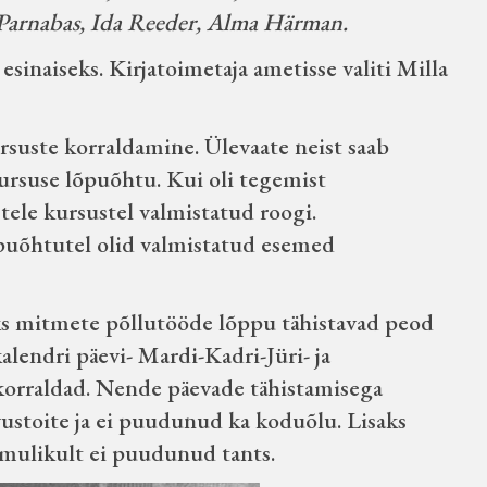
 Parnabas, Ida Reeder, Alma Härman.
esinaiseks. Kirjatoimetaja ametisse valiti Milla
rsuste korraldamine. Ülevaate neist saab
 kursuse lõpuõhtu. Kui oli tegemist
stele kursustel valmistatud roogi.
puõhtutel olid valmistatud esemed
aks mitmete põllutööde lõppu tähistavad peod
kalendri päevi- Mardi-Kadri-Jüri- ja
 korraldad. Nende päevade tähistamisega
hvustoite ja ei puudunud ka koduõlu. Lisaks
ulikult ei puudunud tants.