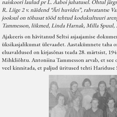
naiskoori laulud pr L. Aaboi juhatusel. Õhtul järg
R. Liige 2 v. näidend “Äri huvides”, rahvatantse Val
jooksul on tõhusat tööd tehtud kodukultuuri aren
Tammesson, liikmed, Linda Harnak, Milla Spuul, M
Ajakeeris on hävitanud Seltsi asjaajamise dokumen
üksikasjalikumat ülevaadet. Aastakümnete taha 
eluavaldused on kirjasõnas teada 28. märtsist, 1940
Mihkliõhtu. Antoniina Tammesson arvab, et see o
veel kinnitada, et paljud üritused tehti Hariduse 