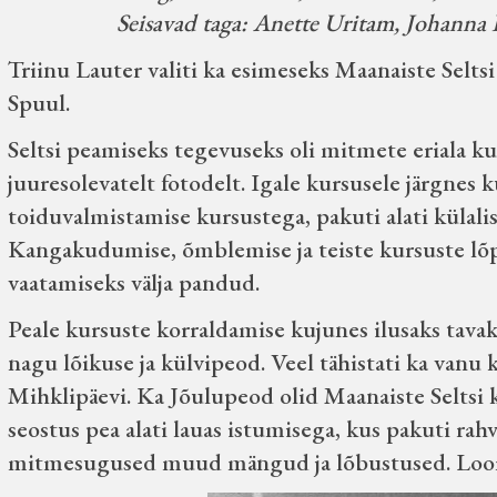
Seisavad taga: Anette Uritam, Johanna
Triinu Lauter valiti ka esimeseks Maanaiste Seltsi 
Spuul.
Seltsi peamiseks tegevuseks oli mitmete eriala ku
juuresolevatelt fotodelt. Igale kursusele järgnes
toiduvalmistamise kursustega, pakuti alati külali
Kangakudumise, õmblemise ja teiste kursuste lõ
vaatamiseks välja pandud.
Peale kursuste korraldamise kujunes ilusaks tav
nagu lõikuse ja külvipeod. Veel tähistati ka vanu 
Mihklipäevi. Ka Jõulupeod olid Maanaiste Seltsi
seostus pea alati lauas istumisega, kus pakuti ra
mitmesugused muud mängud ja lõbustused. Loom