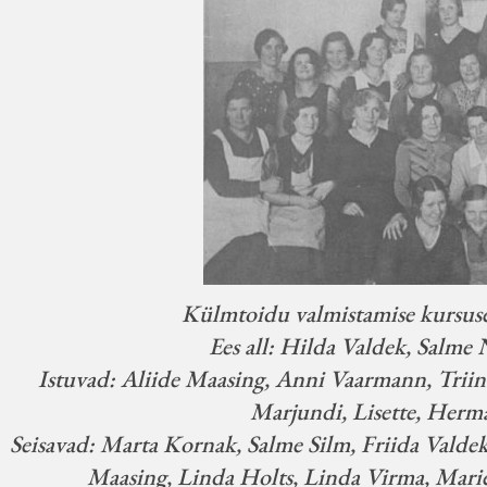
Külmtoidu valmistamise kursuses
Ees all: Hilda Valdek, Salm
Istuvad: Aliide Maasing, Anni Vaarmann, Trii
Marjundi, Lisette, Her
Seisavad: Marta Kornak, Salme Silm, Friida Valde
Maasing, Linda Holts, Linda Virma, Mari