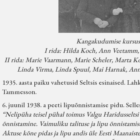
Kangakudumise kursuses
I rida: Hilda Koch, Ann Veetamm, 
II rida: Marie Vaarmann, Marie Scheler, Marta Ko
Linda Virma, Linda Spuul, Mai Harnak, Ann
1935. aasta paiku vahetusid Seltsis esinaised. Lah
Tammesson.
6. juunil 1938. a peeti lipuõnnistamise pidu. Selles
“Nelipüha teisel pühal toimus Valgu Haridusseltsi 
õnnistamine. Vaimuliku talituse ja lipu õnnistami
Aktuse kõne pidas ja lipu andis üle Eesti Maanaiste