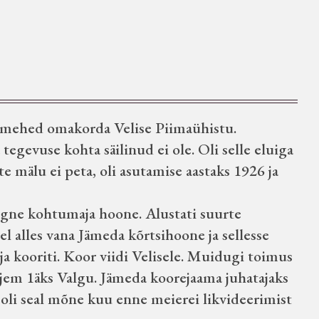
e mehed omakorda Velise Piimaühistu.
egevuse kohta säilinud ei ole. Oli selle eluiga
e mälu ei peta, oli asutamise aastaks 1926 ja
egne kohtumaja hoone. Alustati suurte
el alles vana Jämeda kõrtsihoone ja sellesse
 ja kooriti. Koor viidi Velisele. Muidugi toimus
hiljem 1äks Valgu. Jämeda koorejaama juhatajaks
 oli seal mõne kuu enne meierei likvideerimist