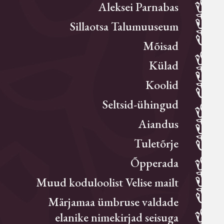
Aleksei Parnabas
Sillaotsa Talumuuseum
Mõisad
Külad
Koolid
Seltsid-ühingud
Aiandus
Tuletõrje
Õpperada
Muud koduloolist Velise mailt
Märjamaa ümbruse valdade
elanike nimekirjad seisuga