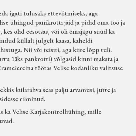
eda igati tulusaks ettevõtmiseks, aga
ise ühingud panikrotti jäid ja pidid oma töö ja
 kes olid eesotsas, või oli omajagu süüd ka
dud küllalt julgelt kaasa, kaheldi
stuga. Nii või teisiti, aga kiire lõpp tuli.
tu 1äks pankrotti) võlgasid kinni maksta ja
Erameiereina töötas Velise kodanliku valitsuse
kis külarahva seas palju arvamusi, jutte ja
sidesse riiminud.
s ka Velise Karjakontrolliühing, mille
uvad.