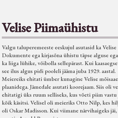
Velise Piimaühistu
Valgu taluperemeeste eeskujul asutasid ka Velis
Dokumente ega kirjasõna ühistu täpse alguse ega t
ka liiga lühike, võibolla sellepärast.
Kui kaasaegset
see ilus algus pidi pooleli jääma juba 1929. aastal.
Meiereiks ehitati ümber kunagine Velise mõisaa
plaanidega. Jämedale asutati koorejaam. Siis oli ve
ehitatigi üks ruum selliseks, kus võeti piim vastu
kõik käsitsi. Velisel oli meieriks Otto Nilp, kes 
oli Oskar Madisson. Kui viimane närvihaigeks jäi,