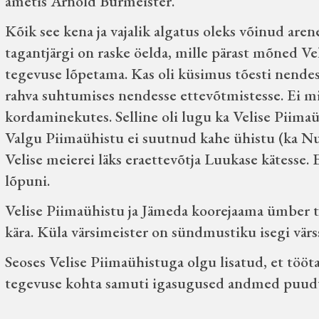
ametis Arnold Burmeister.
Kõik see kena ja vajalik algatus oleks võinud aren
tagantjärgi on raske öelda, mille pärast mõned Vel
tegevuse lõpetama. Kas oli küsimus tõesti nendes,
rahva suhtumises nendesse ettevõtmistesse. Ei min
kordaminekutes. Selline oli lugu ka Velise Piimaühi
Valgu Piimaühistu ei suutnud kahe ühistu (ka Nur
Velise meierei läks eraettevõtja Luukase kätesse. 
lõpuni.
Velise Piimaühistu ja Jämeda koorejaama ümber tek
kära. Küla värsimeister on sündmustiku isegi värs
Seoses Velise Piimaühistuga olgu lisatud, et tööta
tegevuse kohta samuti igasugused andmed puud