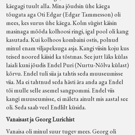
käegagi tuult alla. Mina jõudsin ühe käega
tõugata aga Oti Edgar (Edgar Tammesson) oli
mees, kes surus ühe käega. Kolm sügist käisin
masinaga mõõda kolhoosi ringi, igal pool oli kang
kasutada. Kui kolhoos kombaini ostis, polnud
minul enam viljapeksuga asja. Kangi viisin koju kus
teised noored käisid ka tõstmas. See jutt läks külas
laiali kuni jõudis Endel Puri (Nurtu-Nõlva külast)
kõrvu. Endel tuli siia ja tahtis seda muuseumisse
viia. Ma ei tahtnud seda hästi ära anda aga Endel
tõi mulle selle asemel sangpommi. Endel viis
kangi muuseumisse, ei mäleta ainult mis aastal see
oli. Seda saab veel Endlilt küsida.
Vanaisast ja Georg Lurichist
Vanaisa oli minul suur tugev mees. Georg oli