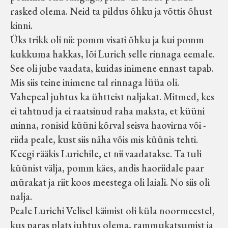
rasked olema. Neid ta pildus õhku ja võttis õhust
kinni.
Üks trikk oli nii: pomm visati õhku ja kui pomm
kukkuma hakkas, lõi Lurich selle rinnaga eemale.
See oli jube vaadata, kuidas inimene ennast tapab.
Mis siis teine inimene tal rinnaga lüüa oli.
Vahepeal juhtus ka ühtteist naljakat. Mitmed, kes
ei tahtnud ja ei raatsinud raha maksta, et küüni
minna, ronisid küüni kõrval seisva haovirna või -
riida peale, kust siis näha võis mis küünis tehti.
Keegi rääkis Lurichile, et nii vaadatakse. Ta tuli
küünist välja, pomm käes, andis haoriidale paar
mürakat ja riit koos meestega oli laiali. No siis oli
nalja.
Peale Lurichi Velisel käimist oli küla noormeestel,
kus paras plats juhtus olema, rammukatsumist ja