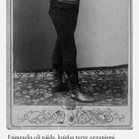
Koduleht on teoks saanud tänu Sillaotsa
Muuseumisõprade Seltsingu, Kohaliku
Omaalgatuse Programmi ja Märjamaa
Vallavalitsuse abile.
Esimeseks oli näide, kuidas terve organismi