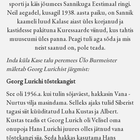
sporti ja käis jõumees Sannikuga Eestimaal ringi.
Neil aegadel, kusagil 1938. aasta paiku, on Sannik
kaameli luud Kalase aiast üles korjanud ja
kastidesse pakituna Kuressaarde viinud, kus tahtis
muuseumi üles panna. Peagi tuli aga sõda ja mis
neist saanud on, pole teada.
Inda küla Kase talu peremees Ülo Burmeister
mäletab Georg Lurichist järgmist:
Georg Lurichi tõstekangist
See oli 1956.a. kui tulin sõjaväest, hakkasin Vana -
Nurtus vilja masindama. Selleks ajaks tulid Siberist
tagasi siit küüditatud Luha Kustas ja Albert.
Kustas teadis et Georg Lurich oli Velisel oma
onupoja Hans Lurichi juures olles jätnud vana
tõstekangi siia. Seda hakkas kasutama Hans