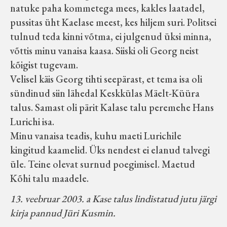
natuke paha kommetega mees, kakles laatadel,
pussitas üht Kaelase meest, kes hiljem suri. Politsei
tulnud teda kinni võtma, ei julgenud üksi minna,
võttis minu vanaisa kaasa. Siiski oli Georg neist
kõigist tugevam.
Velisel käis Georg tihti seepärast, et tema isa oli
sündinud siin lähedal Keskkülas Mäelt-Küüra
talus. Samast oli pärit Kalase talu peremehe Hans
Lurichi isa.
Minu vanaisa teadis, kuhu maeti Lurichile
kingitud kaamelid. Üks nendest ei elanud talvegi
üle. Teine olevat surnud poegimisel. Maetud
Kõhi talu maadele.
13. veebruar 2003. a Kase talus lindistatud jutu järgi
kirja pannud Jüri Kusmin.