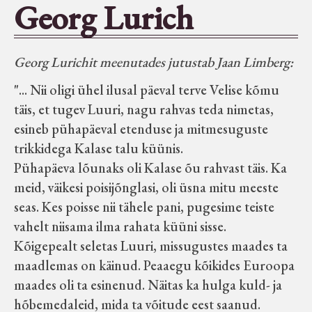
Georg Lurich
Seltsid-ühingud
Georg Lurichit meenutades jutustab Jaan Limberg:
Aiandus
"... Nii oligi ühel ilusal päeval terve Velise kõmu
Tuletõrje
täis, et tugev Luuri, nagu rahvas teda nimetas,
esineb pühapäeval etenduse ja mitmesuguste
trikkidega Kalase talu küünis.
Õpperada
Pühapäeva lõunaks oli Kalase õu rahvast täis. Ka
meid, väikesi poisijõnglasi, oli üsna mitu meeste
Muud koduloolist Velise mailt
seas. Kes poisse nii tähele pani, pugesime teiste
vahelt niisama ilma rahata küüni sisse.
Märjamaa ümbruse valdade
Kõigepealt seletas Luuri, missugustes maades ta
elanike nimekirjad seisuga
maadlemas on käinud. Peaaegu kõikides Euroopa
15.12.1938
maades oli ta esinenud. Näitas ka hulga kuld- ja
hõbemedaleid, mida ta võitude eest saanud.