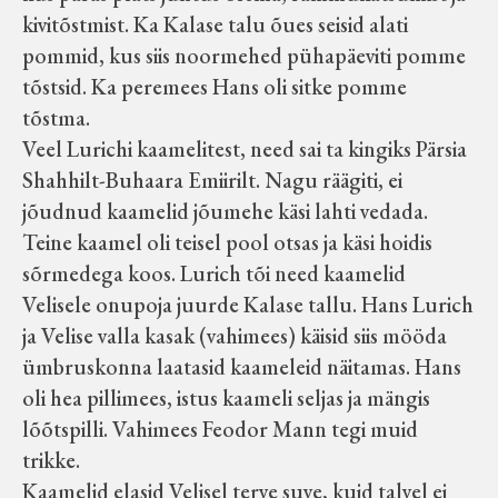
kivitõstmist. Ka Kalase talu õues seisid alati
pommid, kus siis noormehed pühapäeviti pomme
tõstsid. Ka peremees Hans oli sitke pomme
tõstma.
Veel Lurichi kaamelitest, need sai ta kingiks Pärsia
Shahhilt-Buhaara Emiirilt. Nagu räägiti, ei
jõudnud kaamelid jõumehe käsi lahti vedada.
Teine kaamel oli teisel pool otsas ja käsi hoidis
sõrmedega koos. Lurich tõi need kaamelid
Velisele onupoja juurde Kalase tallu. Hans Lurich
ja Velise valla kasak (vahimees) käisid siis mööda
ümbruskonna laatasid kaameleid näitamas. Hans
oli hea pillimees, istus kaameli seljas ja mängis
lõõtspilli. Vahimees Feodor Mann tegi muid
trikke.
Kaamelid elasid Velisel terve suve, kuid talvel ei