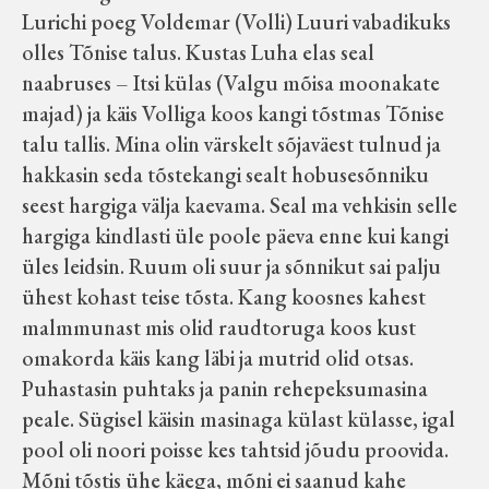
Lurichi poeg Voldemar (Volli) Luuri vabadikuks
olles Tõnise talus. Kustas Luha elas seal
naabruses – Itsi külas (Valgu mõisa moonakate
majad) ja käis Volliga koos kangi tõstmas Tõnise
talu tallis. Mina olin värskelt sõjaväest tulnud ja
hakkasin seda tõstekangi sealt hobusesõnniku
seest hargiga välja kaevama. Seal ma vehkisin selle
hargiga kindlasti üle poole päeva enne kui kangi
üles leidsin. Ruum oli suur ja sõnnikut sai palju
ühest kohast teise tõsta. Kang koosnes kahest
malmmunast mis olid raudtoruga koos kust
omakorda käis kang läbi ja mutrid olid otsas.
Puhastasin puhtaks ja panin rehepeksumasina
peale. Sügisel käisin masinaga külast külasse, igal
pool oli noori poisse kes tahtsid jõudu proovida.
Mõni tõstis ühe käega, mõni ei saanud kahe