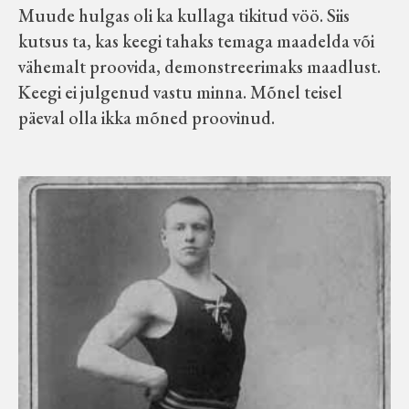
Muude hulgas oli ka kullaga tikitud vöö. Siis
Velise kultuuri ja hariduse selts
kutsus ta, kas keegi tahaks temaga maadelda või
vähemalt proovida, demonstreerimaks maadlust.
Virtuaalnäitused
Keegi ei julgenud vastu minna. Mõnel teisel
päeval olla ikka mõned proovinud.
Otsi
Tagasiside