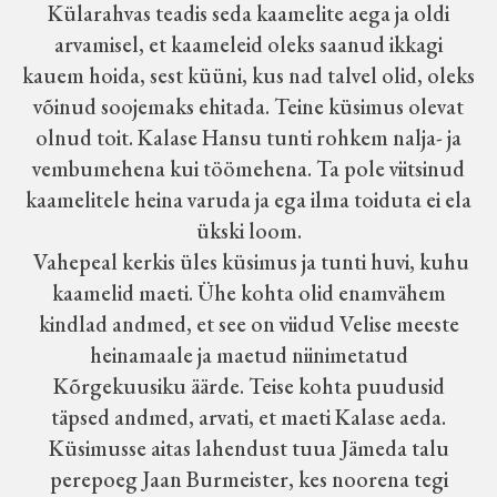
Külarahvas teadis seda kaamelite aega ja oldi
arvamisel, et kaameleid oleks saanud ikkagi
kauem hoida, sest küüni, kus nad talvel olid, oleks
võinud soojemaks ehitada. Teine küsimus olevat
olnud toit. Kalase Hansu tunti rohkem nalja- ja
vembumehena kui töömehena. Ta pole viitsinud
kaamelitele heina varuda ja ega ilma toiduta ei ela
ükski loom.
Vahepeal kerkis üles küsimus ja tunti huvi, kuhu
kaamelid maeti. Ühe kohta olid enamvähem
kindlad andmed, et see on viidud Velise meeste
heinamaale ja maetud niinimetatud
Kõrgekuusiku äärde. Teise kohta puudusid
täpsed andmed, arvati, et maeti Kalase aeda.
Küsimusse aitas lahendust tuua Jämeda talu
perepoeg Jaan Burmeister, kes noorena tegi