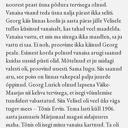
noorest peast üsna põdura tervisega olnud.
Vanaisa visand teda üsna nalja pärast ikka seliti.
Georg käis linnas koolis ja aasta päras jälle Velisele
tulles küsinud vanaisalt, kas tahad veel maadelda.
Vanaisa vastu, et mis ma sinuga ikka maadlen, sa ju
vastu ei saa. Ei noh, proovime ikka käinud Georg
peale. Esimest korda polnud vanaisa arugi saanud
kuidas sussid püsti olid. Mõtelnud et ju midagi
valesti oli, proovind uuesti. Sama lugu. Siis saanud
aru, see poiss on linnas vahepeal palju juurde
õppinud. Georg Lurich olnud lapsena Väike-
Maarjas nii kehva tervisega, et isegi võimlemise
tundidest vabastatud. Siin Velisel oli veel üks väga
tugev mees – Tõnis Ervin. Tema lasti küll 1906.
aasta jaanuaris Märjamaal magasi aidajuures
maha. Tõnis oli isegi minu vanaisa kartnud. Ta oli