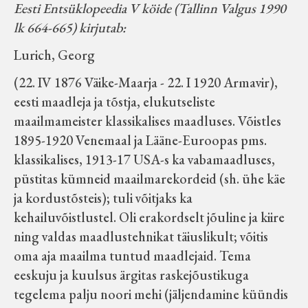
Eesti Entsüklopeedia V köide (Tallinn Valgus 1990
lk 664-665) kirjutab:
Lurich, Georg
(22. IV 1876 Väike-Maarja - 22. I 1920 Armavir),
eesti maadleja ja tõstja, elukutseliste
maailmameister klassikalises maadluses. Võistles
1895-1920 Venemaal ja Lääne-Euroopas pms.
klassikalises, 1913-17 USA-s ka vabamaadluses,
püstitas kümneid maailmarekordeid (sh. ühe käe
ja kordustõsteis); tuli võitjaks ka
kehailuvõistlustel. Oli erakordselt jõuline ja kiire
ning valdas maadlustehnikat täiuslikult; võitis
oma aja maailma tuntud maadlejaid. Tema
eeskuju ja kuulsus ärgitas raskejõustikuga
tegelema palju noori mehi (jäljendamine küündis