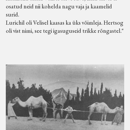
osatud neid nii kohelda nagu vaja ja kaamelid
surid.
Lurichil oli Velisel kaasas ka üks võimleja. Hertsog
oli vist nimi, see tegi igasuguseid trikke rõngastel."