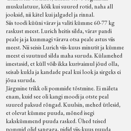
muskulatuur, kõik kui suured rotid, naha all
jooksid, nii kätel kui jalgadel ja rinnal.
Siis toodi küüni värav ja valiti kümme 60-77 kg
raskust meest. Lurich heitis silda, värav pandi
peale ja ja kummagi värava otsa peale astus viis
meest. Nii seisis Lurich viis-kuus minutit ja kümme
meest ei suutnud silda maha suruda. Külamehed
imestasid, et küll võib ikka kurivaimul jõud olla,
seisab kukla ja kandade peal kui look ja sirgeks ei
jõua suruda.
Järgmine trikk oli pommide tõstmine. Ei mäleta
enam, kuid see oli kangi moodi ja otste peal
suured paksud rõngad. Kuulsin, mehed ütlesid,
et olevat kümme puuda, mõned isegi
kakskümmend puuda rasked. Ühed teised
pommid olid sangaga, pidid viis-kuus puuda