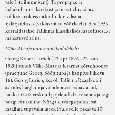
vale L-te ilmumiseni). Ta propageeris
kehakultuuri, karskust ja tervet eluviisi ms.
rohkeis artikleis nii kodu- kui välismaa
ajakirjanduses (valdas mitut võõrkeelt). A-st 1956
korraldatakse Tallinnas klassikalises maadluses L-i
mälestusvõistlusi.
Väike-Maarja muuseumi kodulehelt:
Georg Robert Lurich (22. apr 1876 - 22. jaan
1920) sündis Väike-Maarjas Kaarma kõrtsihoones
(praegune Georgi Söögituba ja kauplus Pikk tn.
16). Georg Lurich, kes oli Tallinna Reaalkooli
astudes haiglane ja võimlemisest vabastatud,
hakkas teiste eeskujul järjekindlalt treenima ja tegi
peagi edusamme. Nõrga tervisega poisist sai
maailma tugevaim mees. Peale selle oskas ta 10