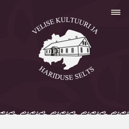
Avaleht
Aleksei Parnabas
Sillaotsa Talumuuseum
Mõisad
Külad
Koolid