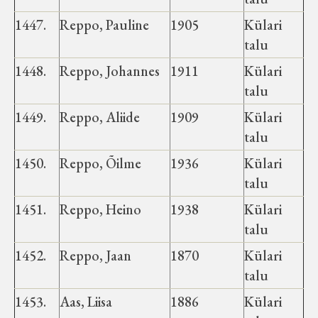
Koduleht on teoks saanud tänu Sillaotsa
1447.
Reppo, Pauline
1905
Külari
Muuseumisõprade Seltsingu, Kohaliku
talu
Omaalgatuse Programmi ja Märjamaa
Vallavalitsuse abile.
1448.
Reppo, Johannes
1911
Külari
talu
1449.
Reppo, Aliide
1909
Külari
talu
1450.
Reppo, Õilme
1936
Külari
talu
1451.
Reppo, Heino
1938
Külari
talu
1452.
Reppo, Jaan
1870
Külari
talu
1453.
Aas, Liisa
1886
Külari