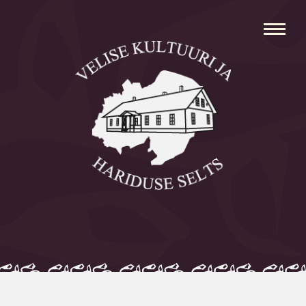
Avaleht
Aleksei Parnabas
Sillaotsa Talumuuseum
Mõisad
Külad
Koolid