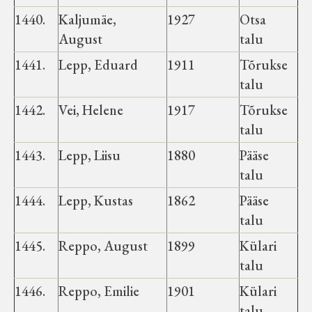
Velise kultuuri ja hariduse selts
1440.
Kaljumäe,
1927
Otsa
August
talu
Virtuaalnäitused
1441.
Lepp, Eduard
1911
Tõrukse
talu
Otsi
1442.
Vei, Helene
1917
Tõrukse
talu
Tagasiside
1443.
Lepp, Liisu
1880
Pääse
talu
1444.
Lepp, Kustas
1862
Pääse
talu
1445.
Reppo, August
1899
Külari
talu
1446.
Reppo, Emilie
1901
Külari
talu