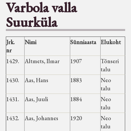
Varbola valla
Seltsid-ühingud
Suurküla
Aiandus
Jrk.
Nimi
Sünniaasta
Elukoht
Tuletõrje
nr
1429.
Altmets, Ilmar
1907
Tõnseri
Õpperada
talu
1430.
Aas, Hans
1883
Neo
Muud koduloolist Velise mailt
talu
1431.
Aas, Juuli
1884
Neo
Märjamaa ümbruse valdade
talu
elanike nimekirjad seisuga
1432.
15.12.1938
Aas, Johannes
1920
Neo
talu