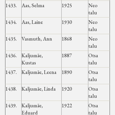
Haimre vald
1433.
Aas, Selma
1925
Neo
talu
Koluvere-Kalju vald
1434.
Aas, Laine
1930
Neo
talu
Luiste vald
1435.
Vasmuth, Ann
1868
Neo
talu
Märjamaa vald
1436.
Kaljumäe,
1887
Otsa
Kustas
talu
Varbola vald
1437.
Kaljumäe, Leena
1890
Otsa
talu
Velise vald
1438.
Kaljumäe, Linda
1920
Otsa
talu
Vigala vald
1439.
Kaljumäe,
1922
Otsa
Eduard
talu