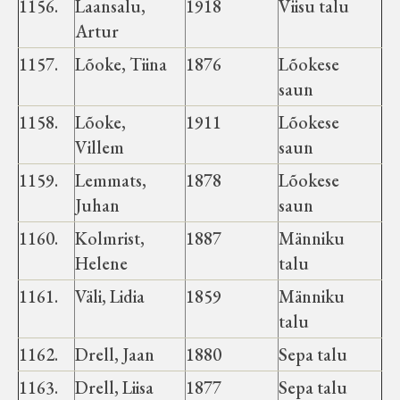
1156.
Laansalu,
1918
Viisu talu
Koduleht on teoks saanud tänu Sillaotsa
Artur
Muuseumisõprade Seltsingu, Kohaliku
Omaalgatuse Programmi ja Märjamaa
1157.
Lõoke, Tiina
1876
Lõokese
Vallavalitsuse abile.
saun
1158.
Lõoke,
1911
Lõokese
Villem
saun
1159.
Lemmats,
1878
Lõokese
Juhan
saun
1160.
Kolmrist,
1887
Männiku
Helene
talu
1161.
Väli, Lidia
1859
Männiku
talu
1162.
Drell, Jaan
1880
Sepa talu
1163.
Drell, Liisa
1877
Sepa talu