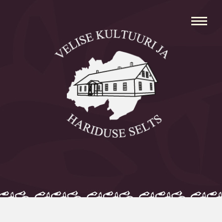
Avaleht
Aleksei Parnabas
Sillaotsa Talumuuseum
Mõisad
Külad
Koolid