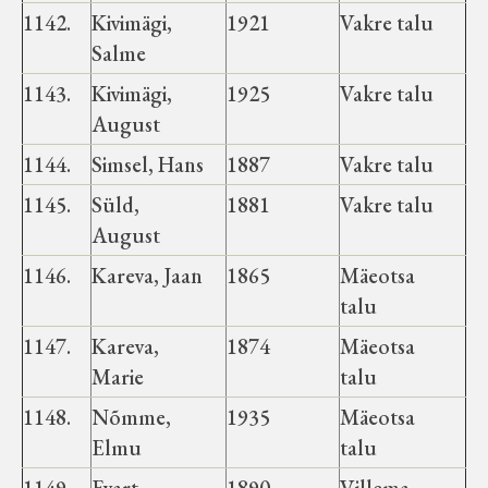
Haimre vald
1142.
Kivimägi,
1921
Vakre talu
Salme
Koluvere-Kalju vald
1143.
Kivimägi,
1925
Vakre talu
August
Luiste vald
1144.
Simsel, Hans
1887
Vakre talu
1145.
Süld,
1881
Vakre talu
Märjamaa vald
August
1146.
Kareva, Jaan
1865
Mäeotsa
Varbola vald
talu
1147.
Kareva,
1874
Mäeotsa
Velise vald
Marie
talu
1148.
Nõmme,
1935
Mäeotsa
Vigala vald
Elmu
talu