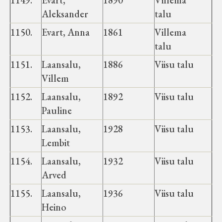
1149.
Evart,
1890
Villema
Velise kultuuri ja hariduse selts
Aleksander
talu
1150.
Evart, Anna
1861
Villema
Virtuaalnäitused
talu
Otsi
1151.
Laansalu,
1886
Viisu talu
Villem
Tagasiside
1152.
Laansalu,
1892
Viisu talu
Pauline
1153.
Laansalu,
1928
Viisu talu
Lembit
1154.
Laansalu,
1932
Viisu talu
Arved
1155.
Laansalu,
1936
Viisu talu
Heino