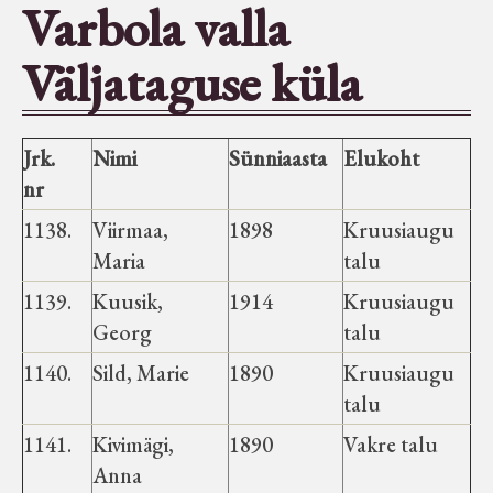
Varbola valla
Seltsid-ühingud
Väljataguse küla
Aiandus
Jrk.
Nimi
Sünniaasta
Elukoht
Tuletõrje
nr
1138.
Viirmaa,
1898
Kruusiaugu
Õpperada
Maria
talu
1139.
Kuusik,
1914
Kruusiaugu
Muud koduloolist Velise mailt
Georg
talu
1140.
Sild, Marie
1890
Kruusiaugu
Märjamaa ümbruse valdade
talu
elanike nimekirjad seisuga
1141.
15.12.1938
Kivimägi,
1890
Vakre talu
Anna