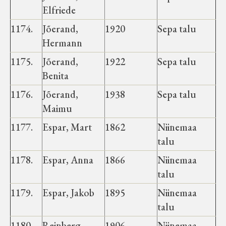
Elfriede
1174.
Jõerand,
1920
Sepa talu
Hermann
1175.
Jõerand,
1922
Sepa talu
Benita
1176.
Jõerand,
1938
Sepa talu
Maimu
1177.
Espar, Mart
1862
Niinemaa
talu
1178.
Espar, Anna
1866
Niinemaa
talu
1179.
Espar, Jakob
1895
Niinemaa
talu
1180.
Reinberg,
1906
Niinemaa