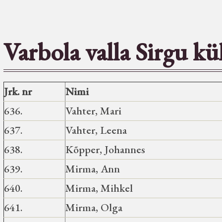
Varbola valla Sirgu kü
Jrk. nr
Nimi
636.
Vahter, Mari
637.
Vahter, Leena
638.
Kõpper, Johannes
639.
Mirma, Ann
640.
Mirma, Mihkel
641.
Mirma, Olga