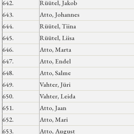
642.
Rüütel, Jakob
643.
Atto, Johannes
644.
Rüütel, Tiina
645.
Rüütel, Liisa
646.
Atto, Marta
647.
Atto, Endel
648.
Atto, Salme
649.
Vahter, Jüri
650.
Vahter, Leida
651.
Atto, Jaan
652.
Atto, Mari
653.
Atto, August