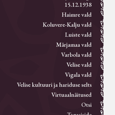
15.12.1938
Haimre vald
Koluvere-Kalju vald
Luiste vald
Märjamaa vald
Varbola vald
Velise vald
Vigala vald
Velise kultuuri ja hariduse selts
Virtuaalnäitused
Otsi
Tagasiside