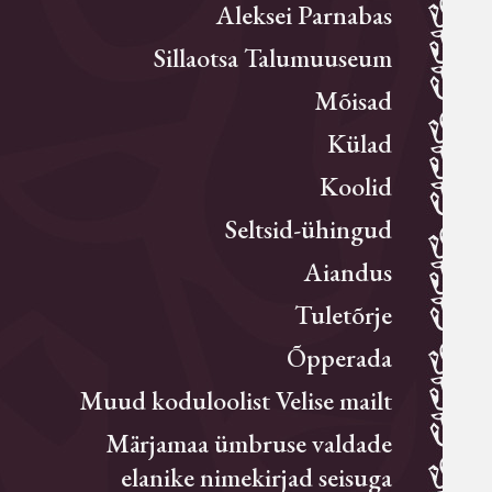
Aleksei Parnabas
Sillaotsa Talumuuseum
Mõisad
Külad
Koolid
Seltsid-ühingud
Aiandus
Tuletõrje
Õpperada
Muud koduloolist Velise mailt
Märjamaa ümbruse valdade
elanike nimekirjad seisuga