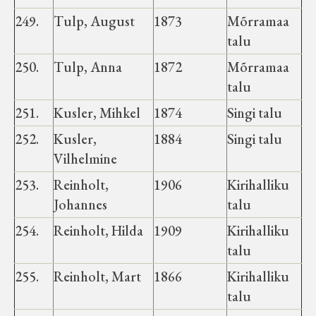
249.
Tulp, August
1873
Mõrramaa
talu
250.
Tulp, Anna
1872
Mõrramaa
talu
251.
Kusler, Mihkel
1874
Singi talu
252.
Kusler,
1884
Singi talu
Vilhelmine
253.
Reinholt,
1906
Kirihalliku
Johannes
talu
254.
Reinholt, Hilda
1909
Kirihalliku
talu
255.
Reinholt, Mart
1866
Kirihalliku
talu