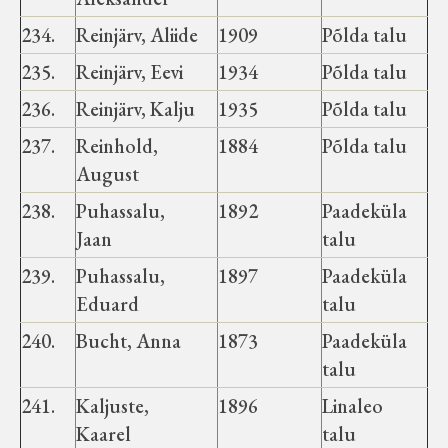
Koduleht on teoks saanud tänu Sillaotsa
234.
Reinjärv, Aliide
1909
Põlda talu
Muuseumisõprade Seltsingu, Kohaliku
Omaalgatuse Programmi ja Märjamaa
235.
Reinjärv, Eevi
1934
Põlda talu
Vallavalitsuse abile.
236.
Reinjärv, Kalju
1935
Põlda talu
237.
Reinhold,
1884
Põlda talu
August
238.
Puhassalu,
1892
Paadeküla
Jaan
talu
239.
Puhassalu,
1897
Paadeküla
Eduard
talu
240.
Bucht, Anna
1873
Paadeküla
talu
241.
Kaljuste,
1896
Linaleo
Kaarel
talu