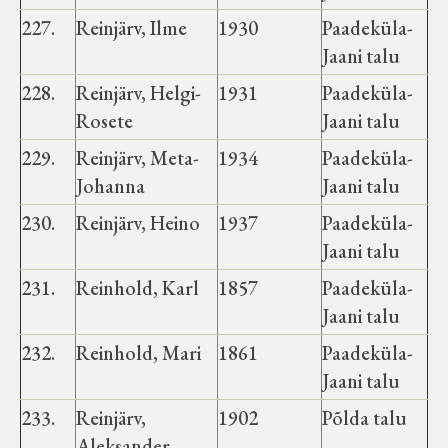
Velise kultuuri ja hariduse selts
227.
Reinjärv, Ilme
1930
Paadeküla-
Jaani talu
Virtuaalnäitused
228.
Reinjärv, Helgi-
1931
Paadeküla-
Rosete
Jaani talu
Otsi
229.
Reinjärv, Meta-
1934
Paadeküla-
Johanna
Jaani talu
Tagasiside
230.
Reinjärv, Heino
1937
Paadeküla-
Jaani talu
231.
Reinhold, Karl
1857
Paadeküla-
Jaani talu
232.
Reinhold, Mari
1861
Paadeküla-
Jaani talu
233.
Reinjärv,
1902
Põlda talu
Aleksander