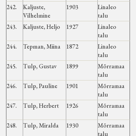
242.
Kaljuste,
1903
Linaleo
Vilhelmine
talu
243.
Kaljuste, Heljo
1927
Linaleo
talu
244.
Tepman, Miina
1872
Linaleo
talu
245.
Tulp, Gustav
1899
Mõrramaa
talu
246.
Tulp, Pauline
1901
Mõrramaa
talu
247.
Tulp, Herbert
1926
Mõrramaa
talu
248.
Tulp, Miralda
1930
Mõrramaa
talu