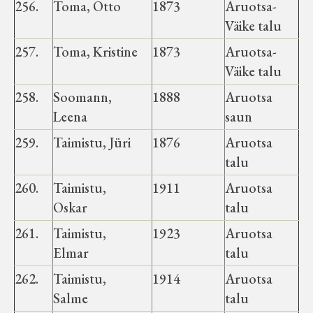
256.
Toma, Otto
1873
Aruotsa-
Väike talu
257.
Toma, Kristine
1873
Aruotsa-
Väike talu
258.
Soomann,
1888
Aruotsa
Leena
saun
259.
Taimistu, Jüri
1876
Aruotsa
talu
260.
Taimistu,
1911
Aruotsa
Oskar
talu
261.
Taimistu,
1923
Aruotsa
Elmar
talu
262.
Taimistu,
1914
Aruotsa
Salme
talu