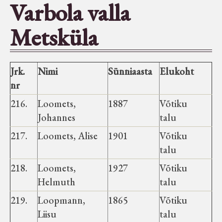
Varbola valla
Seltsid-ühingud
Metsküla
Aiandus
Jrk.
Nimi
Sünniaasta
Elukoht
Tuletõrje
nr
216.
Loomets,
1887
Võtiku
Õpperada
Johannes
talu
217.
Loomets, Alise
1901
Võtiku
Muud koduloolist Velise mailt
talu
218.
Loomets,
1927
Võtiku
Märjamaa ümbruse valdade
Helmuth
talu
elanike nimekirjad seisuga
219.
15.12.1938
Loopmann,
1865
Võtiku
Liisu
talu