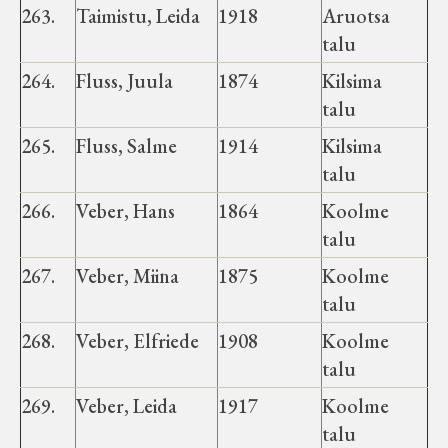
263.
Taimistu, Leida
1918
Aruotsa
talu
264.
Fluss, Juula
1874
Kilsima
talu
265.
Fluss, Salme
1914
Kilsima
talu
266.
Veber, Hans
1864
Koolme
talu
267.
Veber, Miina
1875
Koolme
talu
268.
Veber, Elfriede
1908
Koolme
talu
269.
Veber, Leida
1917
Koolme
talu