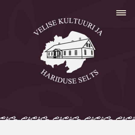
Avaleht
Aleksei Parnabas
Sillaotsa Talumuuseum
Mõisad
Külad
Koolid