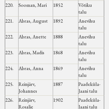
Haimre vald
220.
Sooman, Mari
1852
Võtiku
talu
Koluvere-Kalju vald
221.
Abras, August
1892
Anevihu
talu
Luiste vald
222.
Abras, Anette
1888
Anevihu
talu
Märjamaa vald
223.
Abras, Madis
1868
Anevihu
talu
Varbola vald
224.
Abras, Anna
1869
Anevihu
talu
Velise vald
225.
Reinjärv,
1887
Paadeküla-
Johannes
Jaani talu
Vigala vald
226.
Reinjärv,
1902
Paadeküla-
Rosalie
Jaani talu