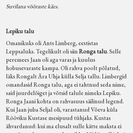
Suvilana võõraste käes.
Lepiku talu
Omanikuks oli Ants Limberg, eestistas
Leppsaluks. Tegelikult oli siin
Ronga talu
. Selle
peremees Jaan oli aga varas ja kuulus
hobusevaraste kampa. Oli rahva poolt põlatud,
läks Rongalt Ära Uhja külla Selja tallu. Limbergid
omandasid Ronga talu, aga ei tahtnud seda nime,
said juurdelõiget ja võtsid talule nimeks Lepiku.
Ronga Jaani kohta on rahvasuus säilinud legend.
Kui Jaan juba Seljal oli, varastanud Võeva küla
Rööviku Kustase mesipuud tühjaks. Kustas
ähvardanud: kui ma elusalt sulle kätte maksta ei