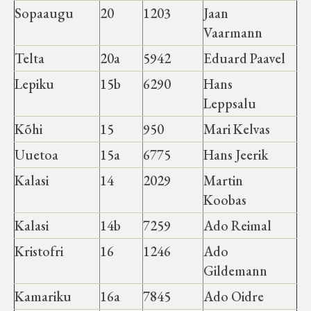
Sopaaugu
20
1203
Jaan
Vaarmann
Telta
20a
5942
Eduard Paavel
Lepiku
15b
6290
Hans
Leppsalu
Kõhi
15
950
Mari Kelvas
Uuetoa
15a
6775
Hans Jeerik
Kalasi
14
2029
Martin
Koobas
Kalasi
14b
7259
Ado Reimal
Kristofri
16
1246
Ado
Gildemann
Kamariku
16a
7845
Ado Oidre