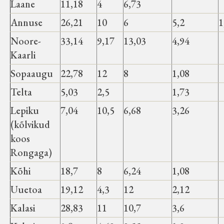
Laane
11,18
4
6,73
Annuse
26,21
10
6
5,2
1
Noore-
33,14
9,17
13,03
4,94
Kaarli
Sopaaugu
22,78
12
8
1,08
Telta
5,03
2,5
1,73
Lepiku
7,04
10,5
6,68
3,26
(kõlvikud
koos
Rongaga)
Kõhi
18,7
8
6,24
1,08
Uuetoa
19,12
4,3
12
2,12
Kalasi
28,83
11
10,7
3,6