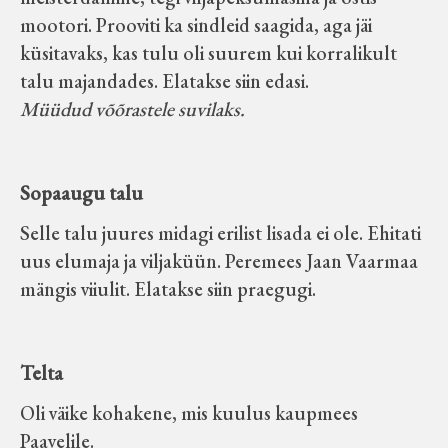
mootori. Prooviti ka sindleid saagida, aga jäi
küsitavaks, kas tulu oli suurem kui korralikult
talu majandades. Elatakse siin edasi.
Müüdud võõrastele suvilaks.
Sopaaugu talu
Selle talu juures midagi erilist lisada ei ole. Ehitati
uus elumaja ja viljaküün. Peremees Jaan Vaarmaa
mängis viiulit. Elatakse siin praegugi.
Telta
Oli väike kohakene, mis kuulus kaupmees
Paavelile.