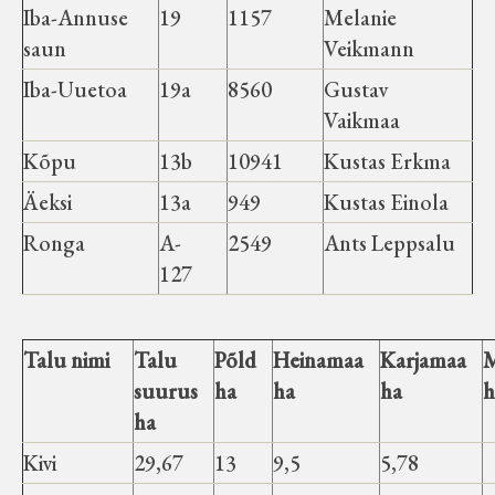
Iba-Annuse
19
1157
Melanie
saun
Veikmann
Iba-Uuetoa
19a
8560
Gustav
Vaikmaa
Kõpu
13b
10941
Kustas Erkma
Äeksi
13a
949
Kustas Einola
Ronga
A-
2549
Ants Leppsalu
127
Talu nimi
Talu
Põld
Heinamaa
Karjamaa
M
suurus
ha
ha
ha
h
ha
Kivi
29,67
13
9,5
5,78