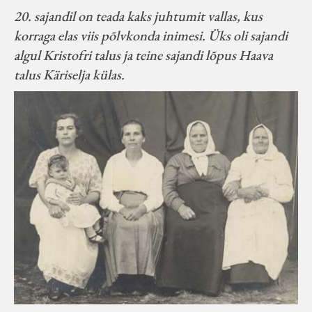
20. sajandil on teada kaks juhtumit vallas, kus
korraga elas viis põlvkonda inimesi. Üks oli sajandi
algul Kristofri talus ja teine sajandi lõpus Haava
talus Käriselja külas.