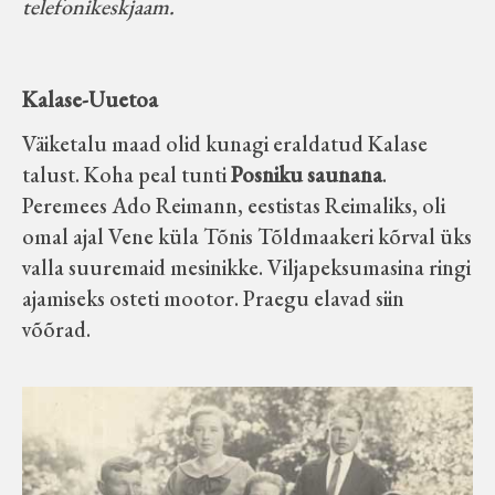
telefonikeskjaam.
Kalase-Uuetoa
Väiketalu maad olid kunagi eraldatud Kalase
talust. Koha peal tunti
Posniku saunana
.
Peremees Ado Reimann, eestistas Reimaliks, oli
omal ajal Vene küla Tõnis Tõldmaakeri kõrval üks
valla suuremaid mesinikke. Viljapeksumasina ringi
ajamiseks osteti mootor. Praegu elavad siin
võõrad.