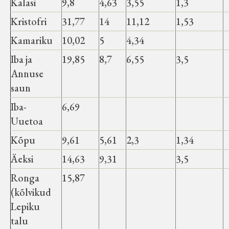
Kalasi
9,8
4,63
3,55
1,3
Kristofri
31,77
14
11,12
1,53
Kamariku
10,02
5
4,34
Iba ja
19,85
8,7
6,55
3,5
Annuse
saun
Iba-
6,69
Uuetoa
Kõpu
9,61
5,61
2,3
1,34
Äeksi
14,63
9,31
3,5
Ronga
15,87
(kõlvikud
Lepiku
talu