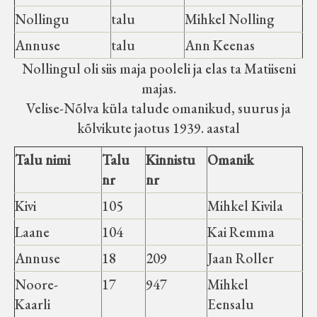
Nollingu
talu
Mihkel Nolling
Annuse
talu
Ann Keenas
Nollingul oli siis maja pooleli ja elas ta Matiiseni
majas.
Velise-Nõlva küla talude omanikud, suurus ja
kõlvikute jaotus 1939. aastal
Talu nimi
Talu
Kinnistu
Omanik
nr
nr
Kivi
105
Mihkel Kivila
Laane
104
Kai Remma
Annuse
18
209
Jaan Roller
Noore-
17
947
Mihkel
Kaarli
Eensalu