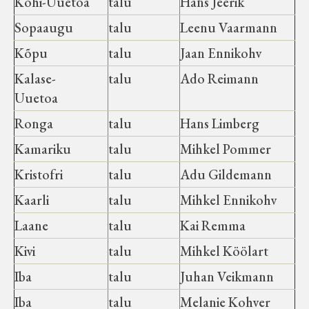
Kõhi-Uuetoa
talu
Hans Jeerik
Sopaaugu
talu
Leenu Vaarmann
Kõpu
talu
Jaan Ennikohv
Kalase-
talu
Ado Reimann
Uuetoa
Ronga
talu
Hans Limberg
Kamariku
talu
Mihkel Pommer
Kristofri
talu
Adu Gildemann
Kaarli
talu
Mihkel Ennikohv
Laane
talu
Kai Remma
Kivi
talu
Mihkel Köölart
Iba
talu
Juhan Veikmann
Iba
talu
Melanie Kohver