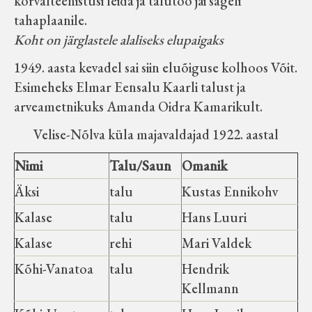
kõrvalteenistusi leida ja talutöö jäi sageli
tahaplaanile.
Koht on järglastele alaliseks elupaigaks
1949. aasta kevadel sai siin eluõiguse kolhoos Võit.
Esimeheks Elmar Eensalu Kaarli talust ja
arveametnikuks Amanda Oidra Kamarikult.
Velise-Nõlva küla majavaldajad 1922. aastal
Nimi
Talu/Saun
Omanik
Äksi
talu
Kustas Ennikohv
Kalase
talu
Hans Luuri
Kalase
rehi
Mari Valdek
Kõhi-Vanatoa
talu
Hendrik
Kellmann