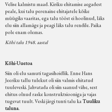
Velise kalmistu maad. Kiriku ehitamise aegadest
peale, kui talu perenaine ehitajatele kõike
müügiks vaaritas, ega talu tööst ei hoolinud, läks
elu siin allamäge ja peagi läks talu rendile. Paika
pole enam olemas.
Kõhi talu 1948. aastal
Kõhi-Uuetoa
Siin oli elu samuti tagasihoidlik. Enne Hans
Jeeriku tallu tulekut oli siin valmis ehitatud
tuuleveski. Jahvatada oli siin saanud vähe, sest
ehitus olnud raske konstruktsiooniga ja vajas
tugevat tuult. Veski järgi tunti talu ka
Tuuliku
taluna
.