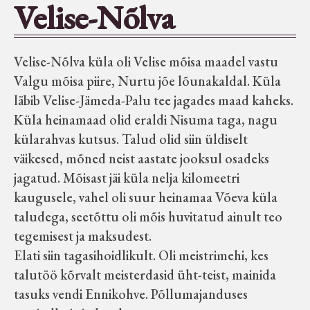
Velise-Nõlva
Seltsid-ühingud
Velise-Nõlva küla oli Velise mõisa maadel vastu
Aiandus
Valgu mõisa piire, Nurtu jõe lõunakaldal. Küla
läbib Velise-Jämeda-Palu tee jagades maad kaheks.
Tuletõrje
Küla heinamaad olid eraldi Nisuma taga, nagu
külarahvas kutsus. Talud olid siin üldiselt
Õpperada
väikesed, mõned neist aastate jooksul osadeks
jagatud. Mõisast jäi küla nelja kilomeetri
Muud koduloolist Velise mailt
kaugusele, vahel oli suur heinamaa Võeva küla
taludega, seetõttu oli mõis huvitatud ainult teo
tegemisest ja maksudest.
Märjamaa ümbruse valdade
Elati siin tagasihoidlikult. Oli meistrimehi, kes
elanike nimekirjad seisuga
talutöö kõrvalt meisterdasid üht-teist, mainida
15.12.1938
tasuks vendi Ennikohve. Põllumajanduses