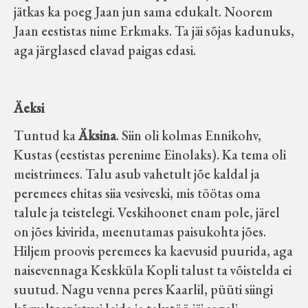
jätkas ka poeg Jaan jun sama edukalt. Noorem
Jaan eestistas nime Erkmaks. Ta jäi sõjas kadunuks,
aga järglased elavad paigas edasi.
Äeksi
Tuntud ka
Äksina
. Siin oli kolmas Ennikohv,
Kustas (eestistas perenime Einolaks). Ka tema oli
meistrimees. Talu asub vahetult jõe kaldal ja
peremees ehitas siia vesiveski, mis töötas oma
talule ja teistelegi. Veskihoonet enam pole, järel
on jões kivirida, meenutamas paisukohta jões.
Hiljem proovis peremees ka kaevusid puurida, aga
naisevennaga Keskküla Kopli talust ta võistelda ei
suutud. Nagu venna peres Kaarlil, püüti siingi