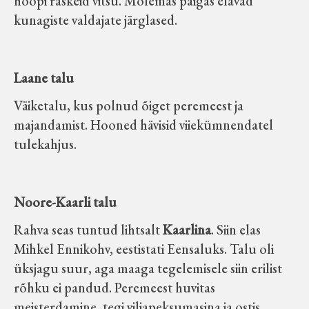
hoopi raskeid vitsu. Mõlemas paigas elavad
Koduleht on teoks saanud tänu Sillaotsa
kunagiste valdajate järglased.
Muuseumisõprade Seltsingu, Kohaliku
Omaalgatuse Programmi ja Märjamaa
Vallavalitsuse abile.
Laane talu
Väiketalu, kus polnud õiget peremeest ja
majandamist. Hooned hävisid viiekümnendatel
tulekahjus.
Noore-Kaarli talu
Rahva seas tuntud lihtsalt
Kaarlina
. Siin elas
Mihkel Ennikohv, eestistati Eensaluks. Talu oli
üksjagu suur, aga maaga tegelemisele siin erilist
rõhku ei pandud. Peremeest huvitas
meisterdamine, tegi viljapeksumasina ja ostis