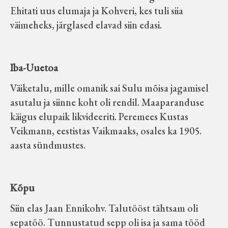
Ehitati uus elumaja ja Kohveri, kes tuli siia
väimeheks, järglased elavad siin edasi.
Iba-Uuetoa
Väiketalu, mille omanik sai Sulu mõisa jagamisel
asutalu ja siinne koht oli rendil. Maaparanduse
käigus elupaik likvideeriti. Peremees Kustas
Veikmann, eestistas Vaikmaaks, osales ka 1905.
aasta sündmustes.
Kõpu
Siin elas Jaan Ennikohv. Talutööst tähtsam oli
sepatöö. Tunnustatud sepp oli isa ja sama tööd