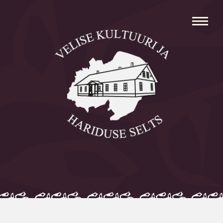
Avaleht
Aleksei Parnabas
Sillaotsa Talumuuseum
Mõisad
Külad
Koolid