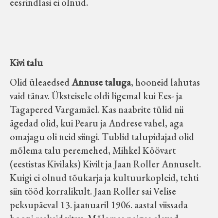
eesrindlasi ei olnud.
Velise kultuuri ja hariduse selts
Virtuaalnäitused
Kivi talu
Otsi
Olid üleaedsed
Annuse taluga
, hooneid lahutas
vaid tänav. Üksteisele oldi ligemal kui Ees- ja
Tagasiside
Tagapered Vargamäel. Kas naabrite tülid nii
ägedad olid, kui Pearu ja Andrese vahel, aga
omajagu oli neid siingi. Tublid talupidajad olid
mõlema talu peremehed, Mihkel Köövart
(eestistas Kivilaks) Kivilt ja Jaan Roller Annuselt.
Kuigi ei olnud tõukarja ja kultuurkopleid, tehti
siin tööd korralikult. Jaan Roller sai Velise
peksupäeval 13. jaanuaril 1906. aastal viissada