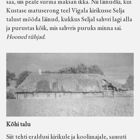
saa, siis peale surma maksan ikka. Nii läinudki, kui
Kustase matuserong teel Vigala kirikusse Selja
talust mööda läinud, kukkus Seljal sahvri lagi alla
ja purustas kõik, mis sahvris puruks minna sai.
Hooned tühjad.
Kõhi talu
Siit tehti eraldusi kirikule ja koolimajale, samuti