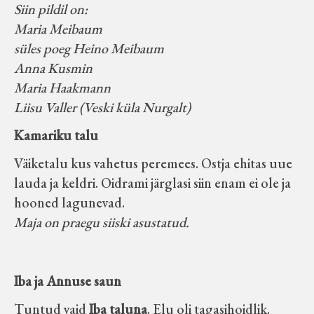
Siin pildil on:
Maria Meibaum
süles poeg Heino Meibaum
Anna Kusmin
Maria Haakmann
Liisu Valler (Veski küla Nurgalt)
Kamariku talu
Väiketalu kus vahetus peremees. Ostja ehitas uue
lauda ja keldri. Oidrami järglasi siin enam ei ole ja
hooned lagunevad.
Maja on praegu siiski asustatud.
Iba ja Annuse saun
Tuntud vaid
Iba taluna
. Elu oli tagasihoidlik.