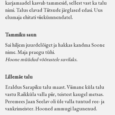
karjamaadel kasvab tammesid, sellest vast ka talu
nimi. Talus elavad Tiitsude järglased edasi. Uus
elumaja ehitati viiekümnendatel.
Tammiku saun
Sai hiljem juurdelõiget ja hakkas kandma Soone
nime. Maja praegu tühi.
Hoone
müüdud võõrastele suvilaks.
Lillemäe talu
Eraldus Sarapiku talu maast. Viimane küla talu
vastu Raikküla valla piir, teistest kaugel metsas.
Peremees Jaan Seelav oli üle valla tuntud ree- ja
vankrimeister. Hooned ammugi lagunenud.