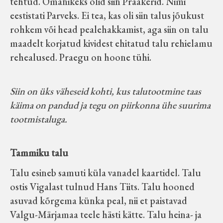
tehtud. Omanikeks olid siin Praakerid. Nimi
eestistati Parveks. Ei tea, kas oli siin talus jõukust
rohkem või head pealehakkamist, aga siin on talu
maadelt korjatud kividest ehitatud talu rehielamu
rehealused. Praegu on hoone tühi.
Siin on üks väheseid kohti, kus talutootmine taas
käima on pandud ja tegu on piirkonna ühe suurima
tootmistaluga.
Tammiku talu
Talu esineb samuti küla vanadel kaartidel. Talu
ostis Vigalast tulnud Hans Tiits. Talu hooned
asuvad kõrgema künka peal, nii et paistavad
Valgu-Märjamaa teele hästi kätte. Talu heina- ja