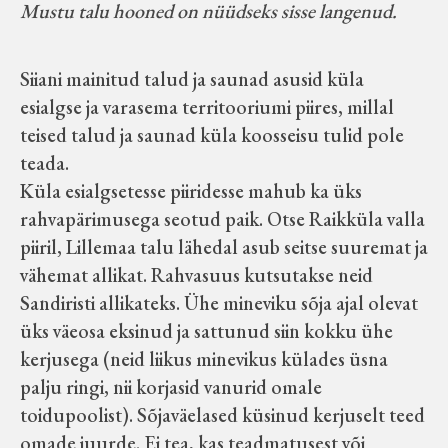
Mustu talu hooned on nüüdseks sisse langenud.
Siiani mainitud talud ja saunad asusid küla
esialgse ja varasema territooriumi piires, millal
teised talud ja saunad küla koosseisu tulid pole
teada.
Küla esialgsetesse piiridesse mahub ka üks
rahvapärimusega seotud paik. Otse Raikküla valla
piiril, Lillemaa talu lähedal asub seitse suuremat ja
vähemat allikat. Rahvasuus kutsutakse neid
Sandiristi allikateks. Ühe mineviku sõja ajal olevat
üks väeosa eksinud ja sattunud siin kokku ühe
kerjusega (neid liikus minevikus külades üsna
palju ringi, nii korjasid vanurid omale
toidupoolist). Sõjaväelased küsinud kerjuselt teed
omade juurde. Ei tea, kas teadmatusest või