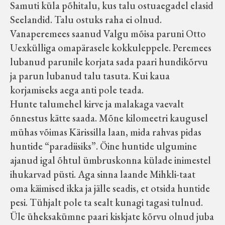
Samuti küla põhitalu, kus talu ostuaegadel elasid
Seelandid. Talu ostuks raha ei olnud.
Vanaperemees saanud Valgu mõisa paruni Otto
Uexkülliga omapärasele kokkuleppele. Peremees
lubanud parunile korjata sada paari hundikõrvu
ja parun lubanud talu tasuta. Kui kaua
korjamiseks aega anti pole teada.
Hunte talumehel kirve ja malakaga vaevalt
õnnestus kätte saada. Mõne kilomeetri kaugusel
mühas võimas Kärissilla laan, mida rahvas pidas
huntide “paradiisiks”. Öine huntide ulgumine
ajanud igal õhtul ümbruskonna külade inimestel
ihukarvad püsti. Aga sinna laande Mihkli-taat
oma käimised ikka ja jälle seadis, et otsida huntide
pesi. Tühjalt pole ta sealt kunagi tagasi tulnud.
Üle üheksakümne paari kiskjate kõrvu olnud juba