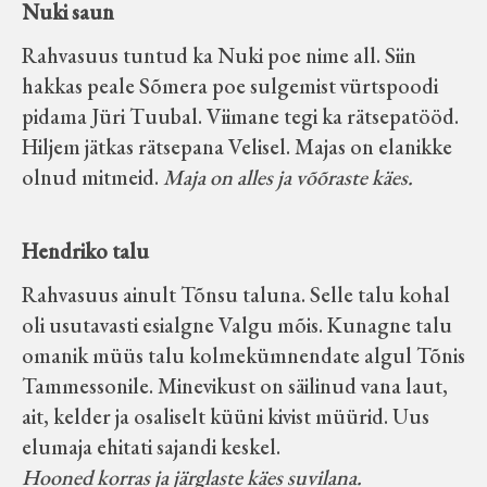
Nuki saun
Rahvasuus tuntud ka Nuki poe nime all. Siin
hakkas peale Sõmera poe sulgemist vürtspoodi
pidama Jüri Tuubal. Viimane tegi ka rätsepatööd.
Hiljem jätkas rätsepana Velisel. Majas on elanikke
olnud mitmeid.
Maja on alles ja võõraste käes.
Hendriko talu
Rahvasuus ainult Tõnsu taluna. Selle talu kohal
oli usutavasti esialgne Valgu mõis. Kunagne talu
omanik müüs talu kolmekümnendate algul Tõnis
Tammessonile. Minevikust on säilinud vana laut,
ait, kelder ja osaliselt küüni kivist müürid. Uus
elumaja ehitati sajandi keskel.
Hooned korras ja järglaste käes suvilana.