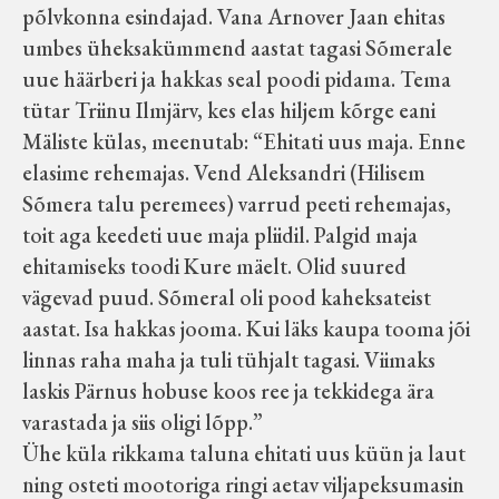
põlvkonna esindajad. Vana Arnover Jaan ehitas
umbes üheksakümmend aastat tagasi Sõmerale
uue häärberi ja hakkas seal poodi pidama. Tema
tütar Triinu Ilmjärv, kes elas hiljem kõrge eani
Mäliste külas, meenutab: “Ehitati uus maja. Enne
elasime rehemajas. Vend Aleksandri (Hilisem
Sõmera talu peremees) varrud peeti rehemajas,
toit aga keedeti uue maja pliidil. Palgid maja
ehitamiseks toodi Kure mäelt. Olid suured
vägevad puud. Sõmeral oli pood kaheksateist
aastat. Isa hakkas jooma. Kui läks kaupa tooma jõi
linnas raha maha ja tuli tühjalt tagasi. Viimaks
laskis Pärnus hobuse koos ree ja tekkidega ära
varastada ja siis oligi lõpp.”
Ühe küla rikkama taluna ehitati uus küün ja laut
ning osteti mootoriga ringi aetav viljapeksumasin