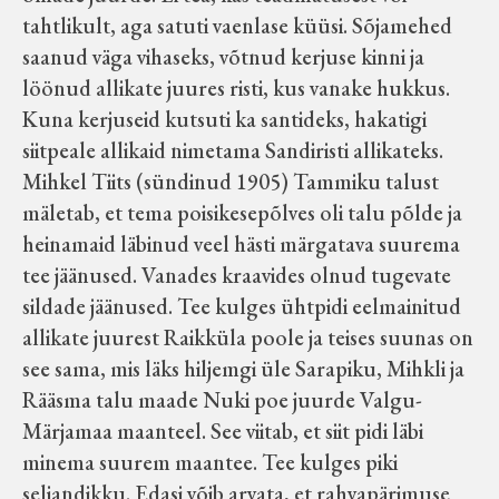
tahtlikult, aga satuti vaenlase küüsi. Sõjamehed
saanud väga vihaseks, võtnud kerjuse kinni ja
löönud allikate juures risti, kus vanake hukkus.
Kuna kerjuseid kutsuti ka santideks, hakatigi
siitpeale allikaid nimetama Sandiristi allikateks.
Mihkel Tiits (sündinud 1905) Tammiku talust
mäletab, et tema poisikesepõlves oli talu põlde ja
heinamaid läbinud veel hästi märgatava suurema
tee jäänused. Vanades kraavides olnud tugevate
sildade jäänused. Tee kulges ühtpidi eelmainitud
allikate juurest Raikküla poole ja teises suunas on
see sama, mis läks hiljemgi üle Sarapiku, Mihkli ja
Rääsma talu maade Nuki poe juurde Valgu-
Märjamaa maanteel. See viitab, et siit pidi läbi
minema suurem maantee. Tee kulges piki
seljandikku. Edasi võib arvata, et rahvapärimuse