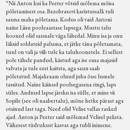
“Nii Anton kui ka Peeter võtsid mõlema mõisa
põletamisest osa. Bezobrasovi karistussalk tuli
sauna maha põletama. Kodus oli vaid Antoni
naine Liisu pooleaastase lapsega. Mustu talu
hooned olid saunale väga lähedal. Minu isa ja onu
läksid soldateid paluma, et jätke täna põletamata,
tuul on vali ja viib tule ka taluhoonetele. Ei sellest
pole tähele pandud, kästud aga ise oma majasid
valvata ja tule eest kaitsta, aga saun saab
põletatud. Majakraam olnud juba õue lumele
tassitud. Naine käinud poolsegasena ringi, laps
süles. Andnud lapse järsku isa sülle, et mine vii
Sopile (see oli naabertalu), mõne hetke pärast aga
otsinud last taga. Need olid Velise vallas rasked
ajad. Anton ja Peeter said mõlemad Velisel peksta.
Väikesest tüdrukust kasvas aga tubli inimene.