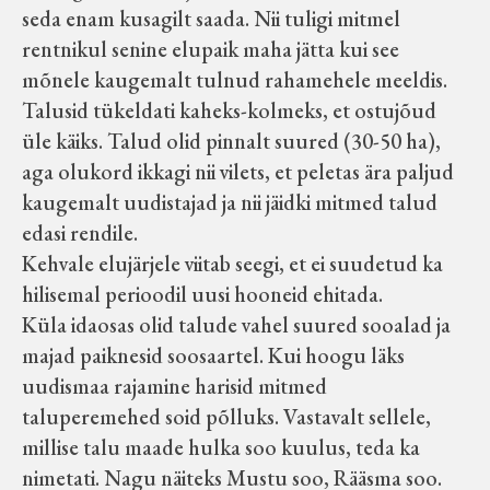
seda enam kusagilt saada. Nii tuligi mitmel
rentnikul senine elupaik maha jätta kui see
mõnele kaugemalt tulnud rahamehele meeldis.
Talusid tükeldati kaheks-kolmeks, et ostujõud
üle käiks. Talud olid pinnalt suured (30-50 ha),
aga olukord ikkagi nii vilets, et peletas ära paljud
kaugemalt uudistajad ja nii jäidki mitmed talud
edasi rendile.
Kehvale elujärjele viitab seegi, et ei suudetud ka
hilisemal perioodil uusi hooneid ehitada.
Küla idaosas olid talude vahel suured sooalad ja
majad paiknesid soosaartel. Kui hoogu läks
uudismaa rajamine harisid mitmed
taluperemehed soid põlluks. Vastavalt sellele,
millise talu maade hulka soo kuulus, teda ka
nimetati. Nagu näiteks Mustu soo, Rääsma soo.