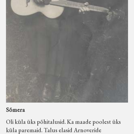
Sõmera
Oli küla üks põhitalusid. Ka maade poolest üks
küla paremaid. Talus elasid Arnoveride