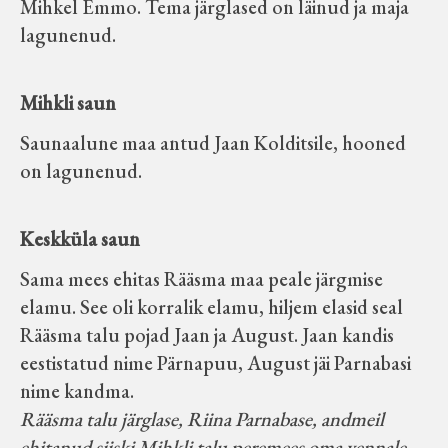
Mihkel Emmo. Tema järglased on läinud ja maja
lagunenud.
Mihkli saun
Saunaalune maa antud Jaan Kolditsile, hooned
on lagunenud.
Keskküla saun
Sama mees ehitas Rääsma maa peale järgmise
elamu. See oli korralik elamu, hiljem elasid seal
Rääsma talu pojad Jaan ja August. Jaan kandis
eestistatud nime Pärnapuu, August jäi Parnabasi
nime kandma.
Rääsma talu järglase, Riina Parnabase, andmeil
ehitanud siiski Mihkli talu peremees oma vennale