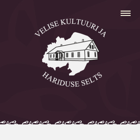
Avaleht
Aleksei Parnabas
Sillaotsa Talumuuseum
Mõisad
Külad
Koolid