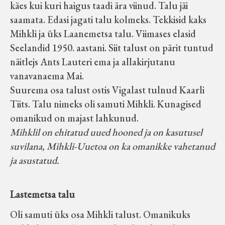
käes kui kuri haigus taadi ära viinud. Talu jäi
saamata. Edasi jagati talu kolmeks. Tekkisid kaks
Mihkli ja üks Laanemetsa talu. Viimases elasid
Seelandid 1950. aastani. Siit talust on pärit tuntud
näitlejs Ants Lauteri ema ja allakirjutanu
vanavanaema Mai.
Suurema osa talust ostis Vigalast tulnud Kaarli
Tiits. Talu nimeks oli samuti Mihkli. Kunagised
omanikud on majast lahkunud.
Mihklil on ehitatud uued hooned ja on kasutusel
suvilana, Mihkli-Uuetoa on ka omanikke vahetanud
ja asustatud.
Lastemetsa talu
Oli samuti üks osa Mihkli talust. Omanikuks