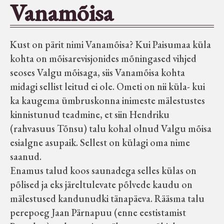
Vanamõisa
Seltsid-ühingud
Kust on pärit nimi Vanamõisa? Kui Paisumaa küla
Aiandus
kohta on mõisarevisjonides mõningased vihjed
seoses Valgu mõisaga, siis Vanamõisa kohta
Tuletõrje
midagi sellist leitud ei ole. Ometi on nii küla- kui
ka kaugema ümbruskonna inimeste mälestustes
Õpperada
kinnistunud teadmine, et siin Hendriku
(rahvasuus Tõnsu) talu kohal olnud Valgu mõisa
Muud koduloolist Velise mailt
esialgne asupaik. Sellest on külagi oma nime
saanud.
Enamus talud koos saunadega selles külas on
Märjamaa ümbruse valdade
põlised ja eks järeltulevate põlvede kaudu on
elanike nimekirjad seisuga
mälestused kandunudki tänapäeva. Rääsma talu
15.12.1938
perepoeg Jaan Pärnapuu (enne eestistamist