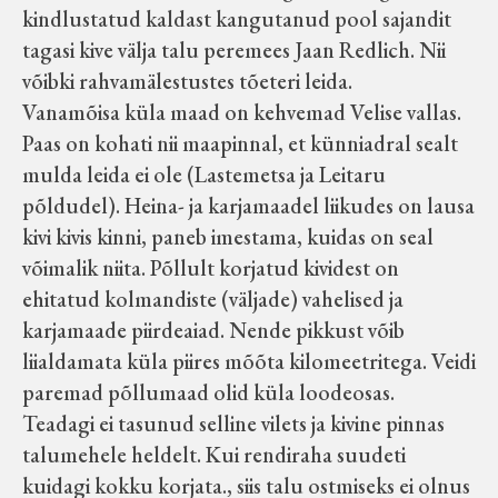
kindlustatud kaldast kangutanud pool sajandit
Koduleht on teoks saanud tänu Sillaotsa
tagasi kive välja talu peremees Jaan Redlich. Nii
Muuseumisõprade Seltsingu, Kohaliku
võibki rahvamälestustes tõeteri leida.
Omaalgatuse Programmi ja Märjamaa
Vanamõisa küla maad on kehvemad Velise vallas.
Vallavalitsuse abile.
Paas on kohati nii maapinnal, et künniadral sealt
mulda leida ei ole (Lastemetsa ja Leitaru
põldudel). Heina- ja karjamaadel liikudes on lausa
kivi kivis kinni, paneb imestama, kuidas on seal
võimalik niita. Põllult korjatud kividest on
ehitatud kolmandiste (väljade) vahelised ja
karjamaade piirdeaiad. Nende pikkust võib
liialdamata küla piires mõõta kilomeetritega. Veidi
paremad põllumaad olid küla loodeosas.
Teadagi ei tasunud selline vilets ja kivine pinnas
talumehele heldelt. Kui rendiraha suudeti
kuidagi kokku korjata., siis talu ostmiseks ei olnus