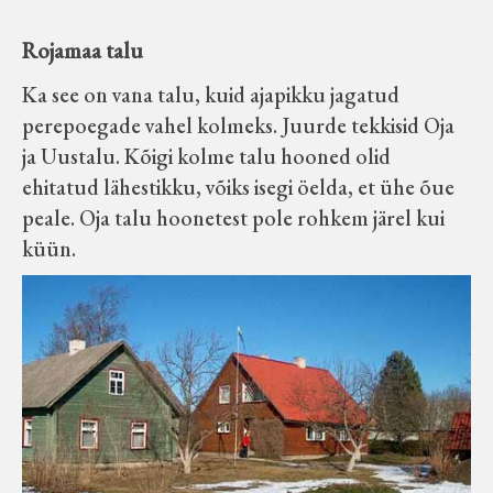
Rojamaa talu
Ka see on vana talu, kuid ajapikku jagatud
perepoegade vahel kolmeks. Juurde tekkisid Oja
ja Uustalu. Kõigi kolme talu hooned olid
ehitatud lähestikku, võiks isegi öelda, et ühe õue
peale. Oja talu hoonetest pole rohkem järel kui
küün.