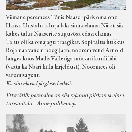
Viimane peremees Tõnis Naaser päris oma onu
Hansu Uustalu talu ja läks sinna elama. Nii on siis
kahes talus Naaserite suguvõsa edasi elamas.
Talus oli ka omajagu traagikat. Sopi talus hukkus
Rojamaa vanem poeg Jaan, noorem vend Arnold
langes koos Madis Valleriga mõrvari kuuli läbi
(vaata ka Nääri küla kirjeldust). Noormees oli
varumisagent.
Ka siin elavad järglased edasi.
Ettevõtlik perenaine on siia rajanud piirkonaa ainsa
turismitalu - Anne puhkemaja