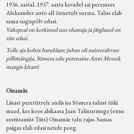
1936. aastal. 1937. aasta kevadel sai peremees
Aleksander auto all õnnetult surma. Talus elab
sama sugupõlv edasi.
Vahepeal on kerkinud uus elumaja ja järglased on
siin edasi.
Tolle aja kohta haruldane juhus oli naisterahvast
pillimängija, Sõmera talu perenaine Anni Messek
mangis kitarri
Oinamäe
Liisast peretütrele andis isa Sõmera talust tüki
maad, kes koos abikaasa Jaan Talinurmega (enne
eestistamist Tiits) Oinamäe talu rajas. Samas
paigas elab edasi nende poeg.