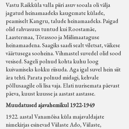
Vastu Raikküla valla piiri asuv sooala oli välja
jagatud heinamaadeks kaugemate külade,
peamiselt Kangru, talude heinamaadeks. Paigad
olid rahvasuus tuntud kui Roostamäe,
Laastermaa, Tõrassoo ja Miilimaataguse
heinamaadena. Saagiks saadi sealt viletsat, väikese
väärtusega sooheina. Vihmastel suvedel olid sood
vesised. Sageli polnud kohta kuhu loog
kuivamiseks kokku riisuda. Aga igal suvel hein siit
ära tehti. Parata polnud midagi, kehvale
põllusaagile oli lisa vaja. Elati nurisemata päevast
päeva, kuust kuusse ja aastast aastasse.
Muudatused ajavahemikul 1922-1949
1922. aastal Vanamõisa küla majavaldajate
nimekirjas esinevad Viilaste Ado, Viilaste,