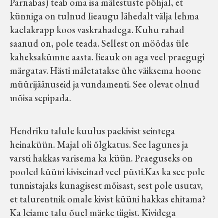
Parnabas) teab oma isa mälestuste põhjal, et
Velise kultuuri ja hariduse selts
künniga on tulnud Iieaugu lähedalt välja lehma
kaelakrapp koos vaskrahadega. Kuhu rahad
Virtuaalnäitused
saanud on, pole teada. Sellest on möödas üle
kaheksakümne aasta. Iieauk on aga veel praegugi
Otsi
märgatav. Hästi mäletatakse ühe väiksema hoone
müürijäänuseid ja vundamenti. See olevat olnud
mõisa sepipada.
Tagasiside
Hendriku talule kuulus paekivist seintega
heinaküün. Majal oli õlgkatus. See lagunes ja
varsti hakkas varisema ka küün. Praeguseks on
pooled küüni kiviseinad veel püsti.Kas ka see pole
tunnistajaks kunagisest mõisast, sest pole usutav,
et talurentnik omale kivist küüni hakkas ehitama?
Ka leiame talu õuel märke tiigist. Kividega