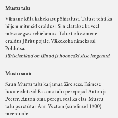
Mustu talu
Viimane küla kaheksast põhitalust. Talust tehti ka
hiljem mitmeid eraldusi. Siin elatakse ka veel
mõisaaegses rehielamus. Talust oli esimene
eraldus Jürist pojale. Väikekoha nimeks sai
Põldotsa.
Päriselanikud on läinud ja hoonedki sisse langenud.
Mustu saun
Saun Mustu talu karjamaa ääre sees. Esimese
hoone ehitasid Rääsma talu perepojad Anton ja
Peeter. Anton oma perega seal ka elas. Mustu
talu peretütar Ann Veetam (sündinud 1900)
meenutab: