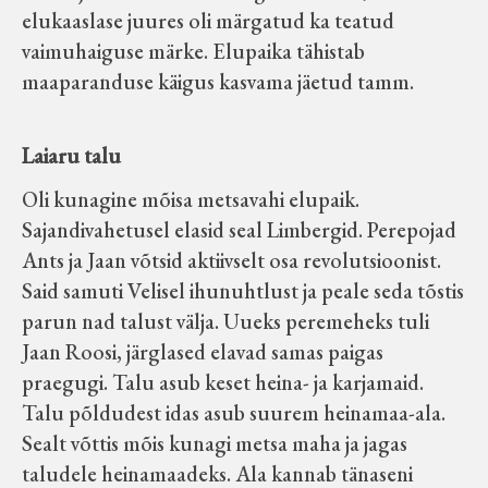
elukaaslase juures oli märgatud ka teatud
vaimuhaiguse märke. Elupaika tähistab
maaparanduse käigus kasvama jäetud tamm.
Laiaru talu
Oli kunagine mõisa metsavahi elupaik.
Sajandivahetusel elasid seal Limbergid. Perepojad
Ants ja Jaan võtsid aktiivselt osa revolutsioonist.
Said samuti Velisel ihunuhtlust ja peale seda tõstis
parun nad talust välja. Uueks peremeheks tuli
Jaan Roosi, järglased elavad samas paigas
praegugi. Talu asub keset heina- ja karjamaid.
Talu põldudest idas asub suurem heinamaa-ala.
Sealt võttis mõis kunagi metsa maha ja jagas
taludele heinamaadeks. Ala kannab tänaseni