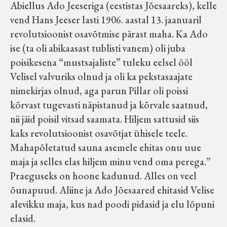
Abiellus Ado Jeeseriga (eestistas Jõesaareks), kelle
vend Hans Jeeser lasti 1906. aastal 13. jaanuaril
revolutsioonist osavõtmise pärast maha. Ka Ado
ise (ta oli abikaasast tublisti vanem) oli juba
poisikesena “mustsajaliste” tuleku eelsel ööl
Velisel valvuriks olnud ja oli ka pekstasaajate
nimekirjas olnud, aga parun Pillar oli poissi
kõrvast tugevasti näpistanud ja kõrvale saatnud,
nii jäid poisil vitsad saamata. Hiljem sattusid siis
kaks revolutsioonist osavõtjat ühisele teele.
Mahapõletatud sauna asemele ehitas onu uue
maja ja selles elas hiljem minu vend oma perega.”
Praeguseks on hoone kadunud. Alles on veel
õunapuud. Aliine ja Ado Jõesaared ehitasid Velise
alevikku maja, kus nad poodi pidasid ja elu lõpuni
elasid.