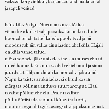
väikesel kõrgendikul, karjamaad olid madalamal
Velise kultuuri ja hariduse selts
ja sageli vesised.
Virtuaalnäitused
Küla läbiv Valgu-Nurtu maantee lõi hea
võimaluse külast väljapääsuks. Enamiku talude
Otsi
hooned on ehitatud kahele poole teed ja nii
moodustub siin vallas ainulaadne ahelküla. Hajali
Tagasiside
on küla vanad talud.
mõisahooneid jäi asunikele vähe, enamuses ehitati
uued hooned. Enamuses olid rehielamud ja sinna
juurde ait. Hiljem ehitati ka mõned viljaküünid.
Nagu ka teistes asukülades, ei olnud ka siin
märgata põllumajanduses suurt arengut. Elati
tavalist põllumehe elu. Peale tavaliste
põllutööriistade ei olnud külas traktorit,
mootorit ega ühtegi kaasaegset viljapeksumasinat.