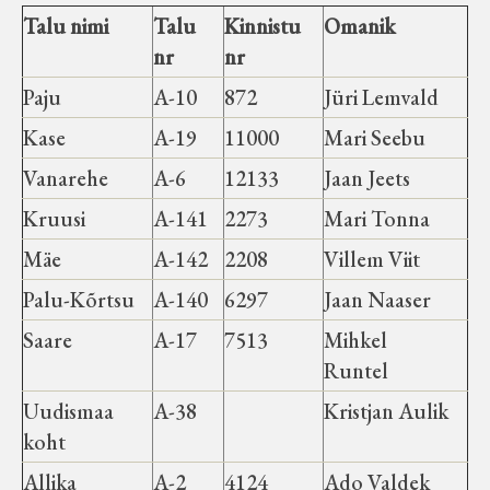
Talu nimi
Talu
Kinnistu
Omanik
nr
nr
Paju
A-10
872
Jüri Lemvald
Kase
A-19
11000
Mari Seebu
Vanarehe
A-6
12133
Jaan Jeets
Kruusi
A-141
2273
Mari Tonna
Mäe
A-142
2208
Villem Viit
Palu-Kõrtsu
A-140
6297
Jaan Naaser
Saare
A-17
7513
Mihkel
Runtel
Uudismaa
A-38
Kristjan Aulik
koht
Allika
A-2
4124
Ado Valdek