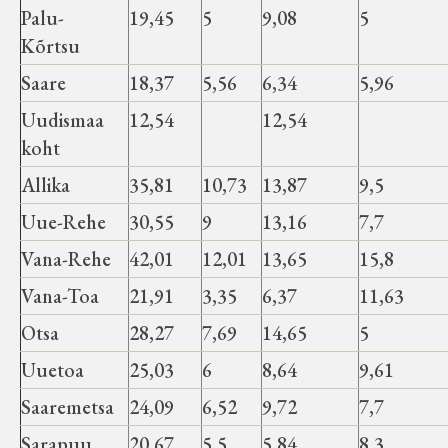
Palu-
19,45
5
9,08
5
Kõrtsu
Saare
18,37
5,56
6,34
5,96
Uudismaa
12,54
12,54
koht
Allika
35,81
10,73
13,87
9,5
Uue-Rehe
30,55
9
13,16
7,7
Vana-Rehe
42,01
12,01
13,65
15,8
Vana-Toa
21,91
3,35
6,37
11,63
Otsa
28,27
7,69
14,65
5
Uuetoa
25,03
6
8,64
9,61
Saaremetsa
24,09
6,52
9,72
7,7
Sarapuu
20,67
5,5
5,84
8,3