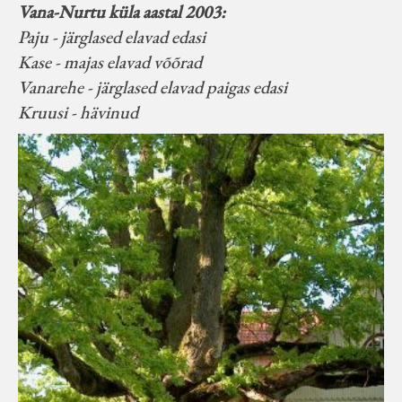
Vana-Nurtu küla aastal 2003:
Paju - järglased elavad edasi
Kase - majas elavad võõrad
Vanarehe - järglased elavad paigas edasi
Kruusi - hävinud