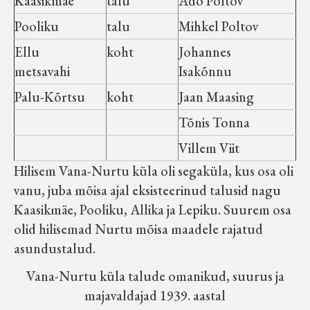
Kaasikmäe
talu
Ado Poltov
Pooliku
talu
Mihkel Poltov
Ellu
koht
Johannes
metsavahi
Isakõnnu
Palu-Kõrtsu
koht
Jaan Maasing
Tõnis Tonna
Villem Viit
Hilisem Vana-Nurtu küla oli segaküla, kus osa oli
vanu, juba mõisa ajal eksisteerinud talusid nagu
Kaasikmäe, Pooliku, Allika ja Lepiku. Suurem osa
olid hilisemad Nurtu mõisa maadele rajatud
asundustalud.
Vana-Nurtu küla talude omanikud, suurus ja
majavaldajad 1939. aastal