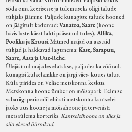
leidsid ka Vana-Nurtu inimesed. Paljusid kiskus
sõda oma keerisesse ja tulemuseks oligi talude
tühjaks jäämine. Paljude kunagiste talude hooned
on jäägitult kadunud:
Vanatoa, Saare
(hoone
hävis laste käest lahti pääsenud tules),
Allika,
Pooliku ja Kruusi
. Mitmed majad on aastaid
tühjad ja hakkavad lagunema:
Kase, Sarapuu,
Saare, Aasa ja Uue-Rehe
.
Ülejäänud majades elatakse, paljudes ka võõrad.
kunagisi külaelanikke on järgi viies- kuues talus.
Küla piirides on Velise metskonna keskus.
Metskonna hoone ümber on mõisapark. Eelmise
vabariigi perioodil ehitati metskonna kantselei
jaoks uus hoone ja mõisahoone jäi tervenisti
metsaülema korteriks.
Kantseleihoone on alles ja
siin elavad üürnikud.