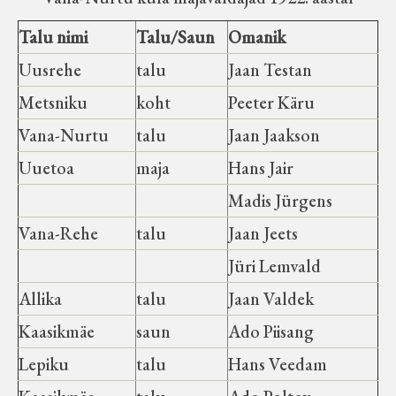
Talu nimi
Talu/Saun
Omanik
Uusrehe
talu
Jaan Testan
Metsniku
koht
Peeter Käru
Vana-Nurtu
talu
Jaan Jaakson
Uuetoa
maja
Hans Jair
Madis Jürgens
Vana-Rehe
talu
Jaan Jeets
Jüri Lemvald
Allika
talu
Jaan Valdek
Kaasikmäe
saun
Ado Piisang
Lepiku
talu
Hans Veedam