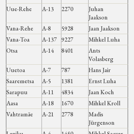
Uue-Rehe
A-13
2270
Juhan
Jaakson
Vana-Rehe
A-8
5928
Jaan Jaakson
Vana-Toa
A-137
9227
Mihkel Luha
Otsa
A-14
8401
Ants
Volasberg
Uuetoa
A-7
787
Hans Jair
Saaremetsa
A-5
1381
Ernst Luha
Sarapuu
A-11
4834
Jaan Koch
Aasa
A-18
1670
Mihkel Kroll
Vahtramäe
A-21
2778
Madis
Jürgenson
Lepiku
A-4
1450
Mihkel Saaver