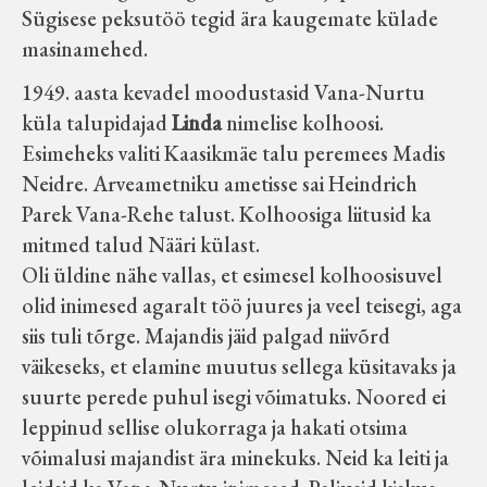
Sügisese peksutöö tegid ära kaugemate külade
Koduleht on teoks saanud tänu Sillaotsa
masinamehed.
Muuseumisõprade Seltsingu, Kohaliku
Omaalgatuse Programmi ja Märjamaa
1949. aasta kevadel moodustasid Vana-Nurtu
Vallavalitsuse abile.
küla talupidajad
Linda
nimelise kolhoosi.
Esimeheks valiti Kaasikmäe talu peremees Madis
Neidre. Arveametniku ametisse sai Heindrich
Parek Vana-Rehe talust. Kolhoosiga liitusid ka
mitmed talud Nääri külast.
Oli üldine nähe vallas, et esimesel kolhoosisuvel
olid inimesed agaralt töö juures ja veel teisegi, aga
siis tuli tõrge. Majandis jäid palgad niivõrd
väikeseks, et elamine muutus sellega küsitavaks ja
suurte perede puhul isegi võimatuks. Noored ei
leppinud sellise olukorraga ja hakati otsima
võimalusi majandist ära minekuks. Neid ka leiti ja