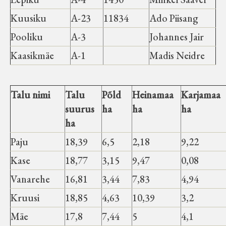
Kuusiku
A-23
11834
Ado Piisang
Pooliku
A-3
Johannes Jair
Kaasikmäe
A-1
Madis Neidre
Talu nimi
Talu
Põld
Heinamaa
Karjamaa
suurus
ha
ha
ha
ha
Paju
18,39
6,5
2,18
9,22
Kase
18,77
3,15
9,47
0,08
Vanarehe
16,81
3,44
7,83
4,94
Kruusi
18,85
4,63
10,39
3,2
Mäe
17,8
7,44
5
4,1