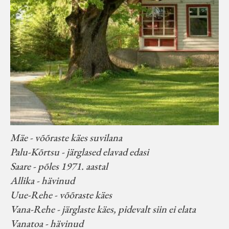
Mäe - võõraste käes suvilana
Palu-Kõrtsu - järglased elavad edasi
Saare - põles 1971. aastal
Allika - hävinud
Uue-Rehe - võõraste käes
Vana-Rehe - järglaste käes, pidevalt siin ei elata
Vanatoa - hävinud