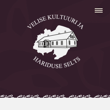
Avaleht
Aleksei Parnabas
Sillaotsa Talumuuseum
Mõisad
Külad
Koolid