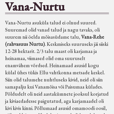
Vana-Nurtu
Seltsid-ühingud
Vana-Nurtu asuküla talud ei olnud suured.
Aiandus
Suuremad olid vanad talud ja nagu tavaks, oli
suurem nii öelda mõisasüdame talu,
Vana-Rehe
Tuletõrje
(rahvasuus Nurtu)
. Keskmiseks suuruseks jäi siiski
12-28 hektarit. 2/3 talu maast oli karjamaa ja
Õpperada
heinamaa, viimased olid oma suuruselt
enamvähem võrdsed. Heinamaad asusid kogu
Muud koduloolist Velise mailt
külal ühes tükis Ellu vahtkonna metsade keskel.
Siin olid talumehe nuhtluseks kivid, neid oli siin
samapalju kui Vanamõisa või Paisumaa külades.
Märjamaa ümbruse valdade
Põldudelt oli neid aastakümnete jooksul korjatud
elanike nimekirjad seisuga
ja kiviaedadesse paigutatud, aga karjamaadel oli
15.12.1938
kivi kivis kinni. Põllumaad asusid omamoodi oosil,