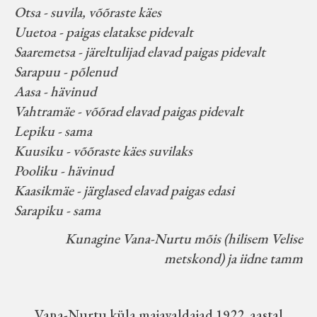
Otsa - suvila, võõraste käes
Uuetoa - paigas elatakse pidevalt
Saaremetsa - järeltulijad elavad paigas pidevalt
Sarapuu - põlenud
Aasa - hävinud
Vahtramäe - võõrad elavad paigas pidevalt
Lepiku - sama
Kuusiku - võõraste käes suvilaks
Pooliku - hävinud
Kaasikmäe - järglased elavad paigas edasi
Sarapiku - sama
Kunagine Vana-Nurtu mõis (hilisem Velise
metskond) ja iidne tamm
Vana-Nurtu küla majavaldajad 1922. aastal