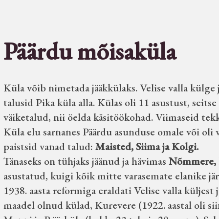
Päärdu mõisaküla
Küla võib nimetada jääkkülaks. Velise valla külge 
talusid Pika küla alla. Külas oli 11 asustust, sei
väiketalud, nii öelda käsitöökohad. Viimaseid tekk
Küla elu sarnanes Päärdu asunduse omale või oli 
paistsid vanad talud:
Maisted, Siima ja Kolgi.
Tänaseks on tühjaks jäänud ja hävimas
Nõmmere, 
asustatud, kuigi kõik mitte varasemate elanike jär
1938. aasta reformiga eraldati Velise valla küljest
maadel olnud külad, Kurevere (1922. aastal oli sii