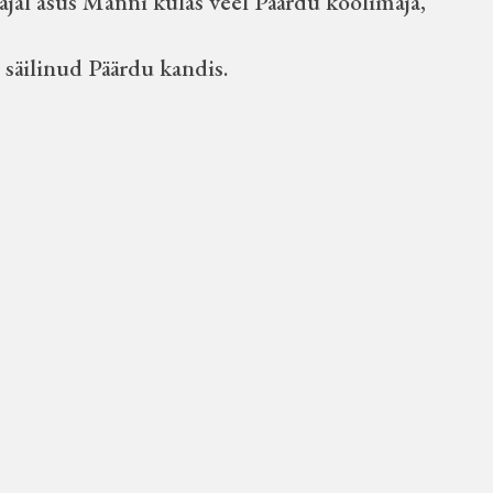
ajal asus Manni külas veel Päärdu koolimaja,
 säilinud Päärdu kandis.