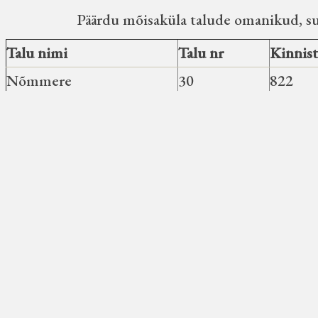
Päärdu mõisaküla talude omanikud, suu
Talu nimi
Talu nr
Kinnist
Nõmmere
30
822
Maiste
31
551
Maiste-Uuetoa
31a
9716
Siima
A10
1469
Kolgi
A16
6417
Kääre
A18
3123
Pärna
A19
2774
Aianurga
53
12584
Kännu
59
13087