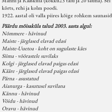
Manni ja Rääsküla (kokku23 talu ja 20 sauna). Sel 
kõrts, rehi ja kolm poodi.
1922. aastal oli valla piires kõige rohkem saunasid
Päärdu mõisaküla talud 2003. aasta algul:
Nõmmere - hävinud
Maiste - järglased elavad edasi
Maiste-Uuetoa - koht on sugulaste käes
Siima - võõrastele suvilaks
Kolgi - järglased elavad paigas edasi
Kääre - järglased elavad paigas edasi
Pärna - asustatud
Aianurga - kasutusel suvilana
Kännu - hävinud
Võidu - hävinud
Oravu - hävinud