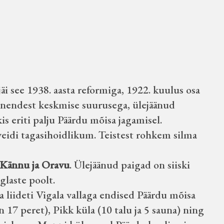
jäi see 1938. aasta reformiga, 1922. kuulus osa
tse nendest keskmise suurusega, ülejäänud
is eriti palju Päärdu mõisa jagamisel.
veidi tagasihoidlikum. Teistest rohkem silma
Kännu ja Oravu
. Ülejäänud paigad on siiski
glaste poolt.
 ja liideti Vigala vallaga endised Päärdu mõisa
n 17 peret), Pikk küla (10 talu ja 5 sauna) ning