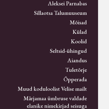
Aleksei Parnabas
Sillaotsa Talumuuseum
Mõisad
Külad
Koolid
Seltsid-ühingud
Aiandus
Tuletõrje
Õpperada
Muud koduloolist Velise mailt
Märjamaa ümbruse valdade
elanike nimekirjad seisuga