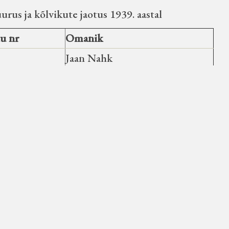
rus ja kõlvikute jaotus 1939. aastal
u nr
Omanik
Jaan Nahk
Mihkel Mõis
Marie Mõis
Eduard Noormets
Mihkel Kalmus
Priidik Moppel
Hans Osbek
Ado Jakobson
Marie Nööman