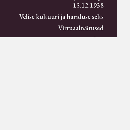
15.12.1938
Velise kultuuri ja hariduse selts
Virtuaalnäitused
Otsi
Tagasiside
Koduleht on teoks saanud tänu Sillaotsa