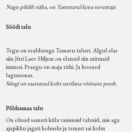
Nagu pildilt näha, on Tammarul kena suvemaja
Söödi talu
Tegu on eraldusega Tamaru talust. Algul elas
siin Jüri Laev. Hiljem on elanud siin mitmeid
inimesi. Praegu on maja tühi. Ja hooned
lagunemas.
Siingi on taastatud koht suvilana võõraste poolt.
Põldsamaa talu
On olnud samuti küla vanimaid talusid, mis aga
ajapikku jagati kolmeks ja temast sai kolm