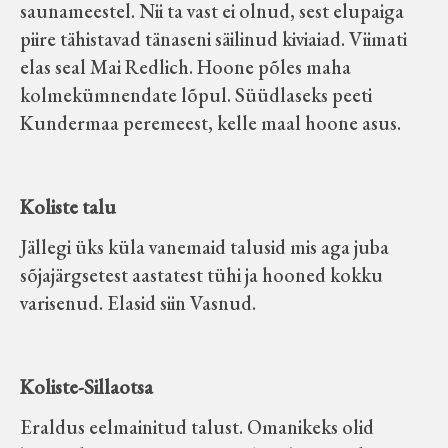
saunameestel. Nii ta vast ei olnud, sest elupaiga
piire tähistavad tänaseni säilinud kiviaiad. Viimati
elas seal Mai Redlich. Hoone põles maha
kolmekümnendate lõpul. Süüdlaseks peeti
Kundermaa peremeest, kelle maal hoone asus.
Koliste talu
Jällegi üks küla vanemaid talusid mis aga juba
sõjajärgsetest aastatest tühi ja hooned kokku
varisenud. Elasid siin Vasnud.
Koliste-Sillaotsa
Eraldus eelmainitud talust. Omanikeks olid