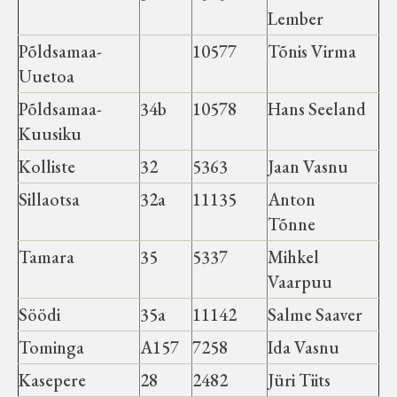
Lember
Põldsamaa-
10577
Tõnis Virma
Uuetoa
Põldsamaa-
34b
10578
Hans Seeland
Kuusiku
Kolliste
32
5363
Jaan Vasnu
Sillaotsa
32a
11135
Anton
Tõnne
Tamara
35
5337
Mihkel
Vaarpuu
Söödi
35a
11142
Salme Saaver
Tominga
A157
7258
Ida Vasnu
Kasepere
28
2482
Jüri Tiits