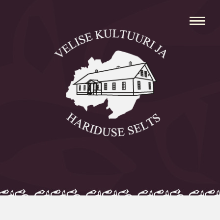
Avaleht
Aleksei Parnabas
Sillaotsa Talumuuseum
Mõisad
Külad
Koolid