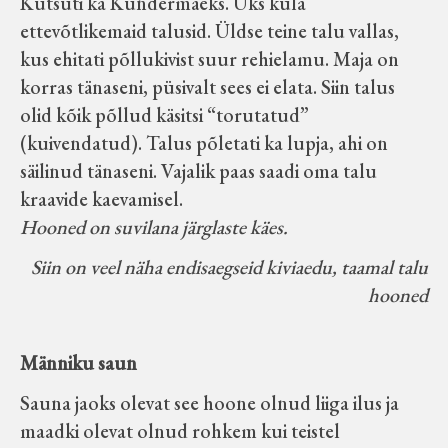
Kutsuti ka Kundermäeks. Üks küla
ettevõtlikemaid talusid. Üldse teine talu vallas,
kus ehitati põllukivist suur rehielamu. Maja on
korras tänaseni, püsivalt sees ei elata. Siin talus
olid kõik põllud käsitsi “torutatud”
(kuivendatud). Talus põletati ka lupja, ahi on
säilinud tänaseni. Vajalik paas saadi oma talu
kraavide kaevamisel.
Hooned on suvilana järglaste käes.
Siin on veel näha endisaegseid kiviaedu, taamal talu
hooned
Männiku saun
Sauna jaoks olevat see hoone olnud liiga ilus ja
maadki olevat olnud rohkem kui teistel