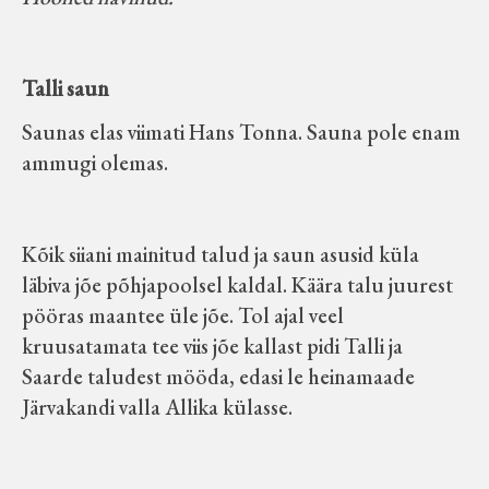
Talli saun
Saunas elas viimati Hans Tonna. Sauna pole enam
ammugi olemas.
Kõik siiani mainitud talud ja saun asusid küla
läbiva jõe põhjapoolsel kaldal. Käära talu juurest
pööras maantee üle jõe. Tol ajal veel
kruusatamata tee viis jõe kallast pidi Talli ja
Saarde taludest mööda, edasi le heinamaade
Järvakandi valla Allika külasse.