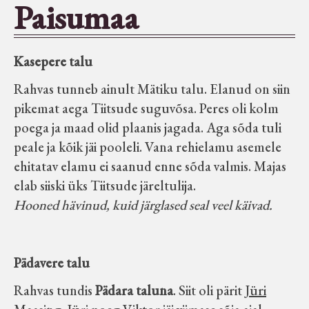
Paisumaa
Seltsid-ühingud
Kasepere talu
Aiandus
Rahvas tunneb ainult Mätiku talu. Elanud on siin
Tuletõrje
pikemat aega Tiitsude suguvõsa. Peres oli kolm
poega ja maad olid plaanis jagada. Aga sõda tuli
peale ja kõik jäi pooleli. Vana rehielamu asemele
Õpperada
ehitatav elamu ei saanud enne sõda valmis. Majas
elab siiski üks Tiitsude järeltulija.
Muud koduloolist Velise mailt
Hooned hävinud, kuid järglased seal veel käivad.
Märjamaa ümbruse valdade
elanike nimekirjad seisuga
Pädavere talu
15.12.1938
Rahvas tundis
Pädara taluna
. Siit oli pärit
Jüri