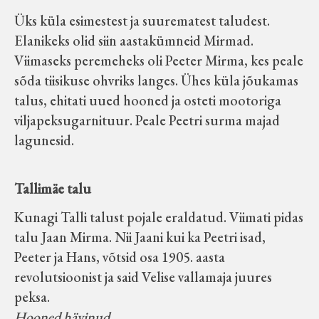
Üks küla esimestest ja suurematest taludest.
Elanikeks olid siin aastakümneid Mirmad.
Viimaseks peremeheks oli Peeter Mirma, kes peale
sõda tiisikuse ohvriks langes. Ühes küla jõukamas
talus, ehitati uued hooned ja osteti mootoriga
viljapeksugarnituur. Peale Peetri surma majad
lagunesid.
Tallimäe talu
Kunagi Talli talust pojale eraldatud. Viimati pidas
talu Jaan Mirma. Nii Jaani kui ka Peetri isad,
Peeter ja Hans, võtsid osa 1905. aasta
revolutsioonist ja said Velise vallamaja juures
peksa.
Hooned hävinud.