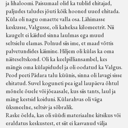
ja lihaloomi. Paisumaal olid ka tublid ehitajad,
paljudes taludes jõuti kõik hooned uued ehitada.
Küla oli nagu omaette valla osa. Lähimasse
keskusse, Valgusse, oli kaheksa kilomeetrit. Nii
kaugelt ei käidud sinna laulmas ega muud
seltsielu elamas. Polnud siis ime, et maad võttis
palvetundides käimine. Hiljem oli külas ka oma
näiteseltskond. Oli ka keelpilliansambel, kes
mängis oma külapidudel ja oli oodatud ka Valgus.
Peod peeti Pädara talu küünis, sinna oli lavagi sisse
ehitatud. Suvel koguneti pea igal laupäeva õhtul
mõnele õuele või jõeaasale, kus siis tants, laul ja
mäng kestsid koiduni. Külarahvas oli väga
üksmeelne, seltsiv ja sõbralik.
Raske öelda, kas oli süüdi materiaalne kitsikus või
eraldatus keskustest, et siit ei kasvanud välja