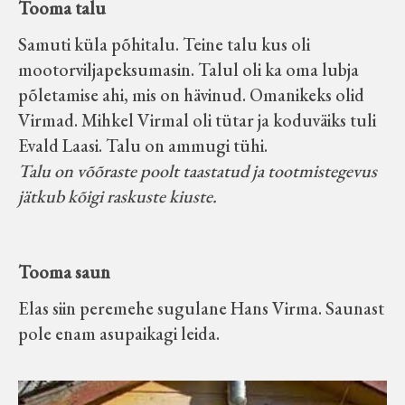
Tooma talu
Samuti küla põhitalu. Teine talu kus oli
mootorviljapeksumasin. Talul oli ka oma lubja
põletamise ahi, mis on hävinud. Omanikeks olid
Virmad. Mihkel Virmal oli tütar ja koduväiks tuli
Evald Laasi. Talu on ammugi tühi.
Talu on võõraste poolt taastatud ja tootmistegevus
jätkub kõigi raskuste kiuste.
Tooma saun
Elas siin peremehe sugulane Hans Virma. Saunast
pole enam asupaikagi leida.