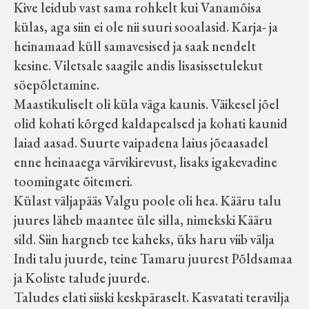
Kive leidub vast sama rohkelt kui Vanamõisa
külas, aga siin ei ole nii suuri sooalasid. Karja- ja
heinamaad küll samavesised ja saak nendelt
kesine. Viletsale saagile andis lisasissetulekut
söepõletamine.
Maastikuliselt oli küla väga kaunis. Väikesel jõel
olid kohati kõrged kaldapealsed ja kohati kaunid
laiad aasad. Suurte vaipadena laius jõeaasadel
enne heinaaega värvikirevust, lisaks igakevadine
toomingate õitemeri.
Külast väljapääs Valgu poole oli hea. Kääru talu
juures läheb maantee üle silla, nimekski Kääru
sild. Siin hargneb tee kaheks, üks haru viib välja
Indi talu juurde, teine Tamaru juurest Põldsamaa
ja Koliste talude juurde.
Taludes elati siiski keskpäraselt. Kasvatati teravilja