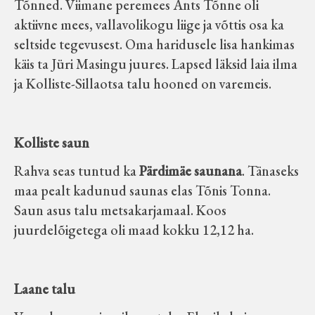
Tõnned. Viimane peremees Ants Tõnne oli
aktiivne mees, vallavolikogu liige ja võttis osa ka
seltside tegevusest. Oma haridusele lisa hankimas
käis ta Jüri Masingu juures. Lapsed läksid laia ilma
ja Kolliste-Sillaotsa talu hooned on varemeis.
Kolliste saun
Rahva seas tuntud ka
Pärdimäe saunana
. Tänaseks
maa pealt kadunud saunas elas Tõnis Tonna.
Saun asus talu metsakarjamaal. Koos
juurdelõigetega oli maad kokku 12,12 ha.
Laane talu