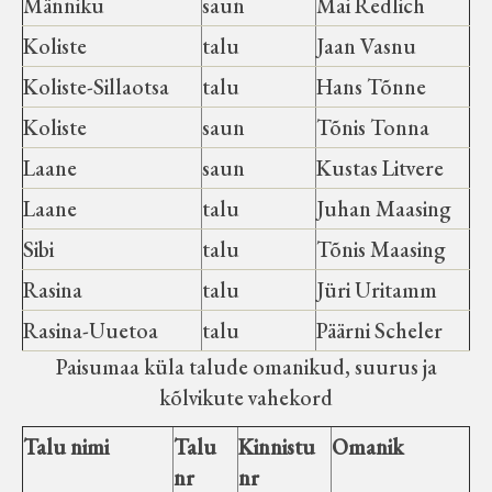
Männiku
saun
Mai Redlich
Koliste
talu
Jaan Vasnu
Koliste-Sillaotsa
talu
Hans Tõnne
Koliste
saun
Tõnis Tonna
Laane
saun
Kustas Litvere
Laane
talu
Juhan Maasing
Sibi
talu
Tõnis Maasing
Rasina
talu
Jüri Uritamm
Rasina-Uuetoa
talu
Päärni Scheler
Paisumaa küla talude omanikud, suurus ja
kõlvikute vahekord
Talu nimi
Talu
Kinnistu
Omanik
nr
nr