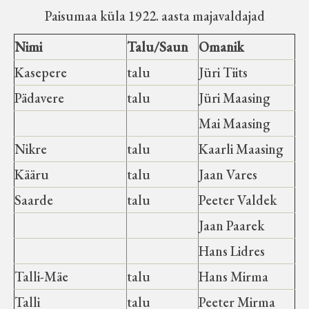
Paisumaa küla 1922. aasta majavaldajad
Nimi
Talu/Saun
Omanik
Kasepere
talu
Jüri Tiits
Pädavere
talu
Jüri Maasing
Mai Maasing
Nikre
talu
Kaarli Maasing
Kääru
talu
Jaan Vares
Saarde
talu
Peeter Valdek
Jaan Paarek
Hans Lidres
Talli-Mäe
talu
Hans Mirma
Talli
talu
Peeter Mirma