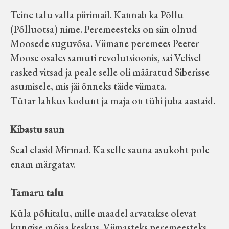
Teine talu valla piirimail. Kannab ka Põllu
(Põlluotsa) nime. Peremeesteks on siin olnud
Moosede suguvõsa. Viimane peremees Peeter
Moose osales samuti revolutsioonis, sai Velisel
rasked vitsad ja peale selle oli määratud Siberisse
asumisele, mis jäi õnneks täide viimata.
Tütar lahkus kodunt ja maja on tühi juba aastaid.
Kibastu saun
Seal elasid Mirmad. Ka selle sauna asukoht pole
enam märgatav.
Tamaru talu
Küla põhitalu, mille maadel arvatakse olevat
kungise mõisa keskus. Viimasteks peremeesteks