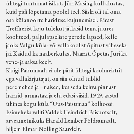
ühtegi tuntumat isikut. Jüri Masing küll alustas,
kuid pidi lõpetama poolel teel. Siiski oli tal oma
osa külanoorte hariduse kujunemisel. Pärast
Treffnerist koju tulekut jätkasid tema juures
kooliteed, paljulapseliste perede lapsed, kelle
jaoks Valgu küla- või vallakoolist õpitust väheseks
jäi. Käidud ka naaberkülast Näärist. Õpetas Jüri ka
vene- ja saksa keelt.
Kuigi Paisumaalt ei ole pärit ühtegi koolmeistrit
ega vallakirjutajat, on siin olnud tublid
peremehed ja –naised, kes seda kehva pinnast
harisid, armastasi ja elu edasi viisid. 1949. aastal
ühines kogu küla “Uus-Paisumaa” kolhoosi.
Esimeheks valiti Valdek Heindrich Paisuotsalt,
arveametnikuks Harald Lember Põldsamaalt,
hiljem Elmar Nolling Saardelt.