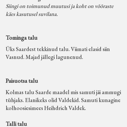
Siingi on toimunud muutusi ja koht on võõraste
käes kasutusel suvilana.
Tominga talu
Üks Saardest tekkinud talu. Viimati elasid siin
Vasnud. Majad jällegi lagunenud.
Paisuotsa talu
Kolmas talu Saarde maadel mis samuti jäi ammugi
tühjaks. Elanikeks olid Valdekid. Samuti kunagine
kolhoosiesimees Heihdrich Valdek.
Talli talu