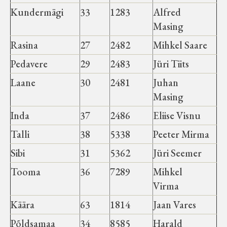
Kundermägi
33
1283
Alfred
Masing
Rasina
27
2482
Mihkel Saare
Pedavere
29
2483
Jüri Tiits
Laane
30
2481
Juhan
Masing
Inda
37
2486
Eliise Visnu
Talli
38
5338
Peeter Mirma
Sibi
31
5362
Jüri Seemer
Tooma
36
7289
Mihkel
Virma
Käära
63
1814
Jaan Vares
Põldsamaa
34
8585
Harald