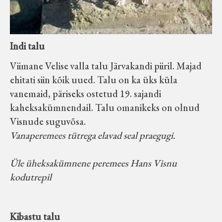
Indi talu
Viimane Velise valla talu Järvakandi piiril. Majad
ehitati siin kõik uued. Talu on ka üks küla
vanemaid, päriseks ostetud 19. sajandi
kaheksakümnendail. Talu omanikeks on olnud
Visnude suguvõsa.
Vanaperemees tütrega elavad seal praegugi.
Üle üheksakümnene peremees Hans Visnu
kodutrepil
Kibastu talu