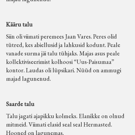
Koduleht on teoks saanud tänu Sillaotsa
Muuseumisõprade Seltsingu, Kohaliku
Kääru talu
Omaalgatuse Programmi ja Märjamaa
Vallavalitsuse abile.
Siin oli viimati peremees Jaan Vares. Peres olid
tütred, kes abiellusid ja lahkusid kodunt. Peale
vanade surma jäi talu tühjaks. Majas asus peale
kollektiviseerimist kolhoosi “Uus-Paisumaa”
kontor. Laudas oli lüpsikari. Nüüd on ammugi
majad lagunenud.
Saarde talu
Talu jagati ajapikku kolmeks. Elanikke on olnud
mitmeid. Viimati elasid seal seal Hermasted.
Hooned on lagunemas.