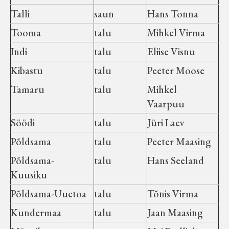
Talli
saun
Hans Tonna
Tooma
talu
Mihkel Virma
Indi
talu
Eliise Visnu
Kibastu
talu
Peeter Moose
Tamaru
talu
Mihkel
Vaarpuu
Söödi
talu
Jüri Laev
Põldsama
talu
Peeter Maasing
Põldsama-
talu
Hans Seeland
Kuusiku
Põldsama-Uuetoa
talu
Tõnis Virma
Kundermaa
talu
Jaan Maasing