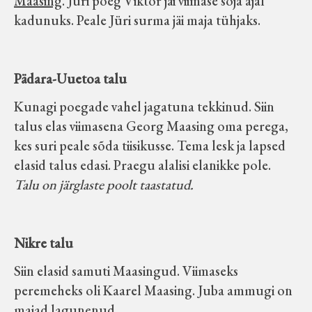
Maasing
. Jüri poeg Viktor jäi viimase sõja ajal
Velise kultuuri ja hariduse selts
kadunuks. Peale Jüri surma jäi maja tühjaks.
Virtuaalnäitused
Pädara-Uuetoa talu
Otsi
Kunagi poegade vahel jagatuna tekkinud. Siin
talus elas viimasena Georg Maasing oma perega,
Tagasiside
kes suri peale sõda tiisikusse. Tema lesk ja lapsed
elasid talus edasi. Praegu alalisi elanikke pole.
Talu on järglaste poolt taastatud.
Nikre talu
Siin elasid samuti Maasingud. Viimaseks
peremeheks oli Kaarel Maasing. Juba ammugi on
majad lagunenud.