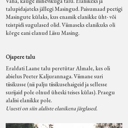
Vana, kauge minevikuga talu. Elanikeks ja
talupidajateks jällegi Masingud. Paisumaad peetigi
Masingute külaks, kus enamik elanikke üht- või
teistpidi sugulased olid. Viimaseks elanikuks oli
kõrge eani elanud Liisu Masing.
Ojapere talu
Eraldati Laane talu peretütar Almale, kes oli
abielus Peeter Kaljurannaga. Viimane suri
tiisikusse (nii palju tiisikusehaigeid ja sellesse
surijaid pole olnud üheski teises külas). Praegu
alalisi elanikke pole.
Uuesti on siin alaliste elanikena järglased.