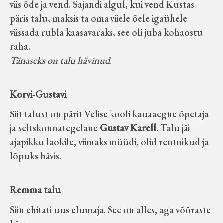
viis õde ja vend. Sajandi algul, kui vend Kustas
päris talu, maksis ta oma viiele õele igaühele
viissada rubla kaasavaraks, see oli juba kohaostu
raha.
Tänaseks on talu hävinud.
Korvi-Gustavi
Siit talust on pärit Velise kooli kauaaegne õpetaja
ja seltskonnategelane
Gustav Karell
. Talu jäi
ajapikku laokile, viimaks müüdi, olid rentnikud ja
lõpuks hävis.
Remma talu
Siin ehitati uus elumaja. See on alles, aga võõraste