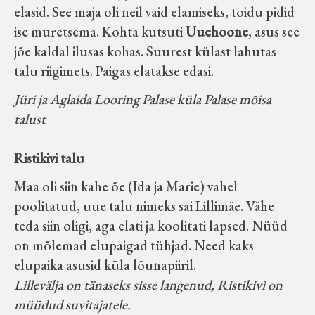
elasid. See maja oli neil vaid elamiseks, toidu pidid
ise muretsema. Kohta kutsuti
Uuehoone
, asus see
jõe kaldal ilusas kohas. Suurest külast lahutas
talu riigimets. Paigas elatakse edasi.
Jüri ja Aglaida Looring Palase küla Palase mõisa
talust
Ristikivi talu
Maa oli siin kahe õe (Ida ja Marie) vahel
poolitatud, uue talu nimeks sai Lillimäe. Vähe
teda siin oligi, aga elati ja koolitati lapsed. Nüüd
on mõlemad elupaigad tühjad. Need kaks
elupaika asusid küla lõunapiiril.
Lillevälja on tänaseks sisse langenud, Ristikivi on
müüdud suvitajatele.