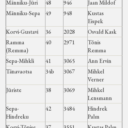
Männiku-Jüri
48
946
Jaan Mildof
Männiku-Sepa
49
948
Kustas
Eispek
Korvi-Gustavi
36
2028
Osvald Kask
Ramma
40
2971
Tõnis
(Remma)
Remma
Sepa-Mihkli
41
3065
Ann Ervin
Tänavaotsa
34b
3067
Mihkel
Verner
Jüriste
38
3069
Mihkel
Lensmann
Sepa-
42
3484
Hindrek
Hindreku
Palm
Korvi-Tõnise
37
3551
Kustas Palm