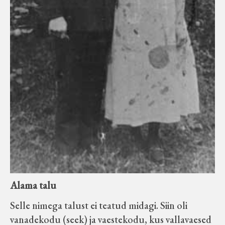
Alama talu
Selle nimega talust ei teatud midagi. Siin oli
vanadekodu (seek) ja vaestekodu, kus vallavaesed