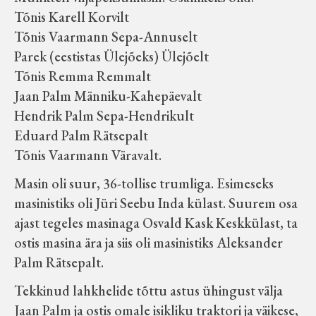
Tõnis Karell Korvilt
Tõnis Vaarmann Sepa-Annuselt
Parek (eestistas Ülejõeks) Ülejõelt
Tõnis Remma Remmalt
Jaan Palm Männiku-Kahepäevalt
Hendrik Palm Sepa-Hendrikult
Eduard Palm Rätsepalt
Tõnis Vaarmann Väravalt.
Masin oli suur, 36-tollise trumliga. Esimeseks
masinistiks oli Jüri Seebu Inda külast. Suurem osa
ajast tegeles masinaga Osvald Kask Keskkülast, ta
ostis masina ära ja siis oli masinistiks Aleksander
Palm Rätsepalt.
Tekkinud lahkhelide tõttu astus ühingust välja
Jaan Palm ja ostis omale isikliku traktori ja väikese,