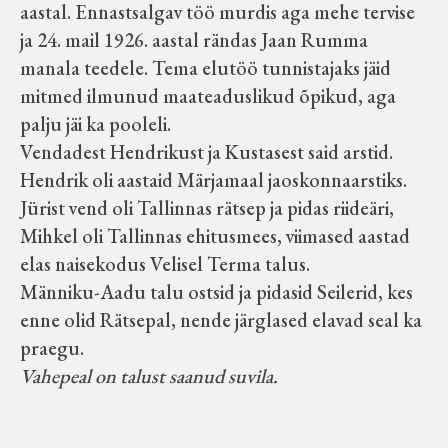
aastal. Ennastsalgav töö murdis aga mehe tervise
ja 24. mail 1926. aastal rändas Jaan Rumma
manala teedele. Tema elutöö tunnistajaks jäid
mitmed ilmunud maateaduslikud õpikud, aga
palju jäi ka pooleli.
Vendadest Hendrikust ja Kustasest said arstid.
Hendrik oli aastaid Märjamaal jaoskonnaarstiks.
Jürist vend oli Tallinnas rätsep ja pidas riideäri,
Mihkel oli Tallinnas ehitusmees, viimased aastad
elas naisekodus Velisel Terma talus.
Männiku-Aadu talu ostsid ja pidasid Seilerid, kes
enne olid Rätsepal, nende järglased elavad seal ka
praegu.
Vahepeal on talust saanud suvila.