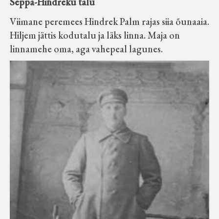
Seppa-Hindreku talu
Viimane peremees Hindrek Palm rajas siia õunaaia.
Hiljem jättis kodutalu ja läks linna. Maja on
linnamehe oma, aga vahepeal lagunes.