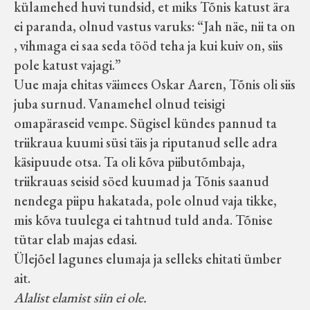
külamehed huvi tundsid, et miks Tõnis katust ära
ei paranda, olnud vastus varuks: “Jah näe, nii ta on
, vihmaga ei saa seda tööd teha ja kui kuiv on, siis
pole katust vajagi.”
Uue maja ehitas väimees Oskar Aaren, Tõnis oli siis
juba surnud. Vanamehel olnud teisigi
omapäraseid vempe. Sügisel kündes pannud ta
triikraua kuumi süsi täis ja riputanud selle adra
käsipuude otsa. Ta oli kõva piibutõmbaja,
triikrauas seisid söed kuumad ja Tõnis saanud
nendega piipu hakatada, pole olnud vaja tikke,
mis kõva tuulega ei tahtnud tuld anda. Tõnise
tütar elab majas edasi.
Ülejõel lagunes elumaja ja selleks ehitati ümber
ait.
Alalist elamist siin ei ole.