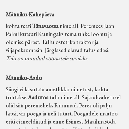
Männiku-Kahepäeva
kohta teati
Tänavaotsa
nime all. Peremees Jaan
Palmi kutsuti Kuningaks tema uhke loomu ja
olemise pärast. Tallu osteti ka traktor ja
viljapeksumasin. Järglased elavad talus edasi.
Talu on müüdud võõrastele suvilaks.
Männiku-Aadu
Siingi ei kasutata ametlikku nimetust, kohta
tuntakse
Aadutoa
talu nime all. Sajandivahetusel
olid siin peremeheks Rummad. Peres oli palju
lapsi, viis poega ja neli tütart. Poegadele maatöö
eriti ei meeldinud ja enne Esimest Maailmasõda