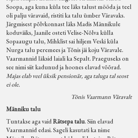
Soopa, aga kuna küla tee läks talust mööda ja teel
oli palju väravaid, ristiti ka talu ümber Väravaks.
Järgmisest põlvkonnast läks Madis Männikule
koduväiks, Jaanile osteti Velise-Nõlva külla
Sopaaugu talu, Mihklist sai hiljem Veski küla
Nurga talu peremees ja Tõnis jäi koju Väravale.
Vaarmannid läksid laiali ka Sepalt. Praeguseks on
see nimi siit kadunud ja hoones elavad võõrad.
Majas elab veel üksik pensionär, aga taluga tal seost
ei ole.
Tõnis Vaarmann Väravalt
Männiku talu
Tuntakse aga vaid
Rätsepa talu
. Siin elavad
Vaarmannid edasi. Sageli kasutati ka nime