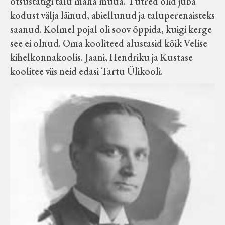
otsustatigi talu maha müüa. Tütred olid juba
kodust välja läinud, abiellunud ja taluperenaisteks
saanud. Kolmel pojal oli soov õppida, kuigi kerge
see ei olnud. Oma kooliteed alustasid kõik Velise
kihelkonnakoolis. Jaani, Hendriku ja Kustase
koolitee viis neid edasi Tartu Ülikooli.