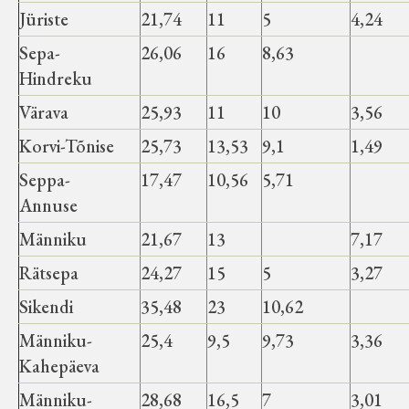
Jüriste
21,74
11
5
4,24
Sepa-
26,06
16
8,63
Hindreku
Värava
25,93
11
10
3,56
Korvi-Tõnise
25,73
13,53
9,1
1,49
Seppa-
17,47
10,56
5,71
Annuse
Männiku
21,67
13
7,17
Rätsepa
24,27
15
5
3,27
Sikendi
35,48
23
10,62
Männiku-
25,4
9,5
9,73
3,36
Kahepäeva
Männiku-
28,68
16,5
7
3,01