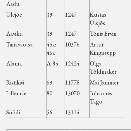
Aadu
Ülejõe
39
1247
Kustas
Ülejõe
Aaviku
39
1247
Tõnis Ervin
Tänavaotsa
45a;
10376
Artur
46a
Kingissepp
Alama
A-85
12424
Olga
Tõldmaker
Ristikivi
69
11778
Mai Jammer
Lillemäe
80
13070
Johannes
Tago
Söödi
56
13114