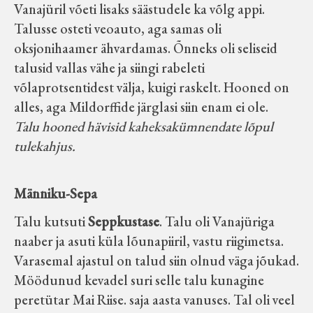
Vanajüril võeti lisaks säästudele ka võlg appi.
Koduleht on teoks saanud tänu Sillaotsa
Talusse osteti veoauto, aga samas oli
Muuseumisõprade Seltsingu, Kohaliku
oksjonihaamer ähvardamas. Õnneks oli seliseid
Omaalgatuse Programmi ja Märjamaa
talusid vallas vähe ja siingi rabeleti
Vallavalitsuse abile.
võlaprotsentidest välja, kuigi raskelt. Hooned on
alles, aga Mildorffide järglasi siin enam ei ole.
Talu hooned hävisid kaheksakümnendate lõpul
tulekahjus.
Männiku-Sepa
Talu kutsuti
Seppkustase
. Talu oli Vanajüriga
naaber ja asuti küla lõunapiiril, vastu riigimetsa.
Varasemal ajastul on talud siin olnud väga jõukad.
Möödunud kevadel suri selle talu kunagine
peretütar Mai Riise. saja aasta vanuses. Tal oli veel