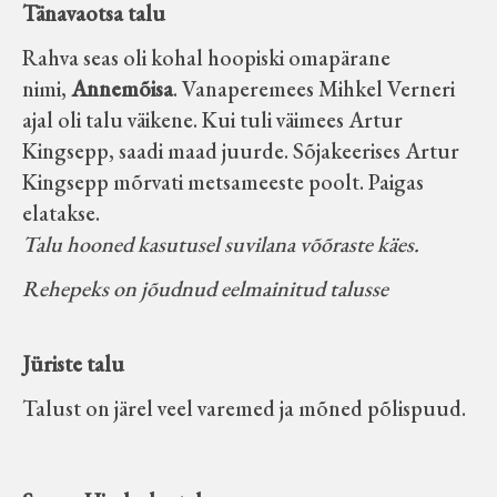
Tänavaotsa talu
Rahva seas oli kohal hoopiski omapärane
nimi,
Annemõisa
. Vanaperemees Mihkel Verneri
ajal oli talu väikene. Kui tuli väimees Artur
Kingsepp, saadi maad juurde. Sõjakeerises Artur
Kingsepp mõrvati metsameeste poolt. Paigas
elatakse.
Talu hooned kasutusel suvilana võõraste käes.
Rehepeks on jõudnud eelmainitud talusse
Jüriste talu
Talust on järel veel varemed ja mõned põlispuud.