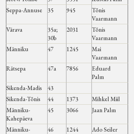
Seppa-Annuse
35
945
Tõnis
Vaarmann
Värava
35a;
2031
Tõnis
30b
Vaarmann
Männiku
47
1245
Mai
Vaarmann
Rätsepa
47a
7856
Eduard
Palm
Sikenda-Madis
43
Sikenda-Tõnis
44
1373
Mihkel Miil
Männiku-
45
3066
Jaan Palm
Kahepäeva
Männiku-
46
1244
Ado Seiler