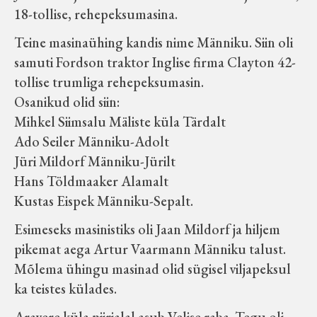
18-tollise, rehepeksumasina.
Teine masinaühing kandis nime Männiku. Siin oli
samuti Fordson traktor Inglise firma Clayton 42-
tollise trumliga rehepeksumasin.
Osanikud olid siin:
Mihkel Siimsalu Mäliste küla Tärdalt
Ado Seiler Männiku-Adolt
Jüri Mildorf Männiku-Jürilt
Hans Töldmaaker Alamalt
Kustas Eispek Männiku-Sepalt.
Esimeseks masinistiks oli Jaan Mildorf ja hiljem
pikemat aega Artur Vaarmann Männiku talust.
Mõlema ühingu masinad olid sügisel viljapeksul
ka teistes külades.