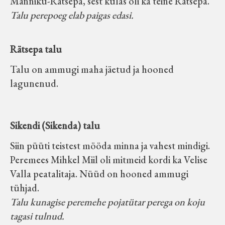
Männiku-Rätsepa, sest külas oli ka teine Rätsepa.
Talu perepoeg elab paigas edasi.
Rätsepa talu
Talu on ammugi maha jäetud ja hooned
lagunenud.
Sikendi (Sikenda) talu
Siin püüti teistest mööda minna ja vahest mindigi.
Peremees Mihkel Miil oli mitmeid kordi ka Velise
Valla peatalitaja. Nüüd on hooned ammugi
tühjad.
Talu kunagise peremehe pojatütar perega on koju
tagasi tulnud.