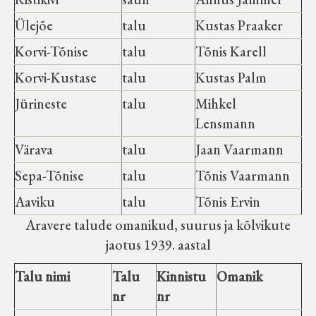
Ülejõe
talu
Kustas Praaker
Korvi-Tõnise
talu
Tõnis Karell
Korvi-Kustase
talu
Kustas Palm
Jürineste
talu
Mihkel
Lensmann
Värava
talu
Jaan Vaarmann
Sepa-Tõnise
talu
Tõnis Vaarmann
Aaviku
talu
Tõnis Ervin
Aravere talude omanikud, suurus ja kõlvikute
jaotus 1939. aastal
Talu nimi
Talu
Kinnistu
Omanik
nr
nr