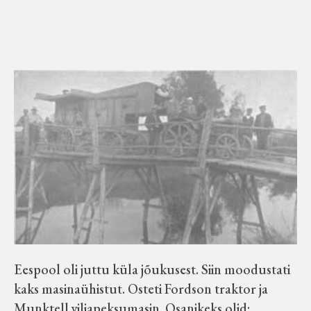
Eespool oli juttu küla jõukusest. Siin moodustati
kaks masinaühistut. Osteti Fordson traktor ja
Munktell viljapeksumasin. Osanikeks olid: