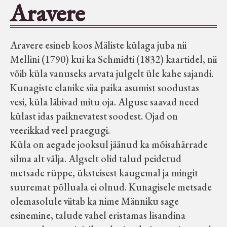
Aravere
Seltsid-ühingud
Aravere esineb koos Mäliste külaga juba nii
Aiandus
Mellini (1790) kui ka Schmidti (1832) kaartidel, nii
võib küla vanuseks arvata julgelt üle kahe sajandi.
Tuletõrje
Kunagiste elanike siia paika asumist soodustas
vesi, küla läbivad mitu oja. Alguse saavad need
Õpperada
külast idas paiknevatest soodest. Ojad on
veerikkad veel praegugi.
Muud koduloolist Velise mailt
Küla on aegade jooksul jäänud ka mõisahärrade
silma alt välja. Algselt olid talud peidetud
metsade rüppe, üksteisest kaugemal ja mingit
Märjamaa ümbruse valdade
suuremat põlluala ei olnud. Kunagisele metsade
elanike nimekirjad seisuga
olemasolule viitab ka nime Männiku sage
15.12.1938
esinemine, talude vahel eristamas lisandina