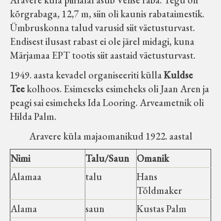
Aravere küla piirialal asub Velise raba. Tegu oli
kõrgrabaga, 12,7 m, siin oli kaunis rabataimestik.
Ümbruskonna talud varusid siit väetusturvast.
Endisest ilusast rabast ei ole järel midagi, kuna
Märjamaa EPT tootis siit aastaid väetusturvast.
1949. aasta kevadel organiseeriti külla
Kuldse
Tee
kolhoos. Esimeseks esimeheks oli Jaan Aren ja
peagi sai esimeheks Ida Looring. Arveametnik oli
Hilda Palm.
Aravere küla majaomanikud 1922. aastal
Nimi
Talu/Saun
Omanik
Alamaa
talu
Hans
Tõldmaker
Alama
saun
Kustas Palm