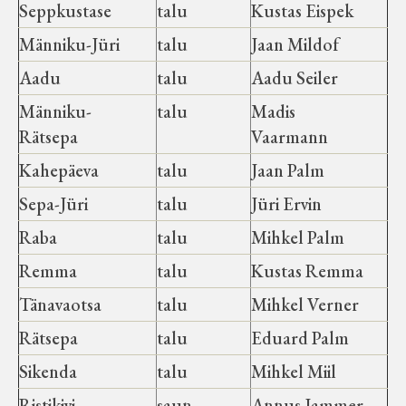
Seppkustase
talu
Kustas Eispek
Männiku-Jüri
talu
Jaan Mildof
Aadu
talu
Aadu Seiler
Männiku-
talu
Madis
Rätsepa
Vaarmann
Kahepäeva
talu
Jaan Palm
Sepa-Jüri
talu
Jüri Ervin
Raba
talu
Mihkel Palm
Remma
talu
Kustas Remma
Tänavaotsa
talu
Mihkel Verner
Rätsepa
talu
Eduard Palm
Sikenda
talu
Mihkel Miil
Ristikivi
saun
Annus Jammer