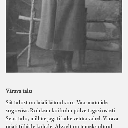
Värava talu
Siit talust on laiali läinud suur Vaarmannide
suguvõsa. Rohkem kui kolm põlve tagasi osteti
Sepa talu, milline jagati kahe venna vahel. Värava
rajati tühjale kohale. Algselt on nimeks olnud