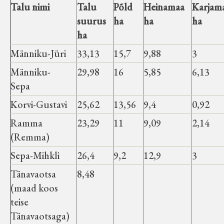
Talu nimi
Talu
Põld
Heinamaa
Karjam
suurus
ha
ha
ha
ha
Männiku-Jüri
33,13
15,7
9,88
3
Männiku-
29,98
16
5,85
6,13
Sepa
Korvi-Gustavi
25,62
13,56
9,4
0,92
Ramma
23,29
11
9,09
2,14
(Remma)
Sepa-Mihkli
26,4
9,2
12,9
3
Tänavaotsa
8,48
(maad koos
teise
Tänavaotsaga)