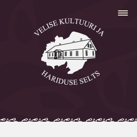
Avaleht
Aleksei Parnabas
Sillaotsa Talumuuseum
Mõisad
Külad
Koolid