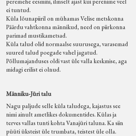
peremehe eesmini, ilmselt ajast kui perenime veel
Velise kultuuri ja hariduse selts
ei tuntud.
Küla lõunapiiril on mühamas Velise metskonna
Virtuaalnäitused
Päärdu vahtkonna männikud, need on piirkonna
parimad mustikametsad.
Otsi
Küla talud olid normaalse suurusega, varasemad
suured talud poegade vahel jagatud.
Põllumajanduses oldi vast üle valla keskmise, aga
Tagasiside
midagi erilist ei olnud.
Männiku-Jüri talu
Nagu paljude selle küla taludega, kajastus see
nimi ainult ametlikes dokumentides. Külas ja
terves vallas tunti kohta Vanajüri taluna. Ka siin
püüti üksteist üle trumbata, teistest üle olla.