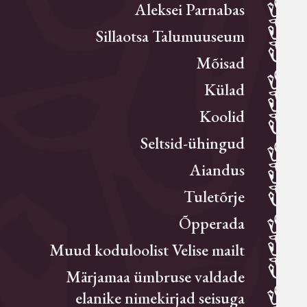
Aleksei Parnabas
Sillaotsa Talumuuseum
Mõisad
Külad
Koolid
Seltsid-ühingud
Aiandus
Tuletõrje
Õpperada
Muud koduloolist Velise mailt
Märjamaa ümbruse valdade
elanike nimekirjad seisuga