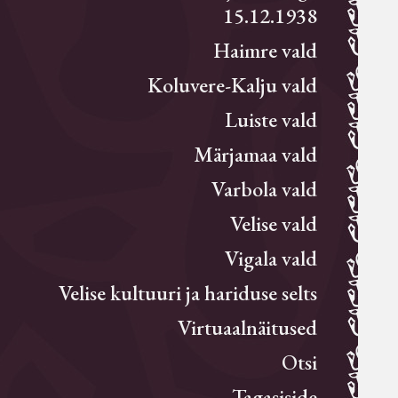
15.12.1938
Haimre vald
Koluvere-Kalju vald
Luiste vald
Märjamaa vald
Varbola vald
Velise vald
Vigala vald
Velise kultuuri ja hariduse selts
Virtuaalnäitused
Otsi
Tagasiside