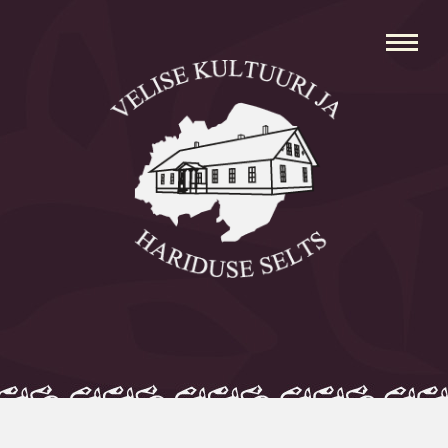
Avaleht
Aleksei Parnabas
Sillaotsa Talumuuseum
Mõisad
Külad
Koolid