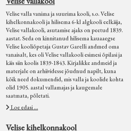
Velise vallakool
Velise kultuuri ja hariduse selts
Velise valla vanima ja suurima kooli, s.o. Velise
kihelkonnakooli ja hilisema 6-kl algkooli eelkäija,
Virtuaalnäitused
Velise vallakooli, asutamise ajaks on peetud 1839.
aastat. Seda on kinnitanud hilisema kauaaegse
Otsi
Velise kooliõpetaja Gustav Garelli andmed oma
vanaisalt, kes oli Velise vallakooli esimesi õpilasi ja
Tagasiside
käis siin koolis 1839-1843. Kirjalikke andmeid ja
materjale on arhiividesse jõudnud napilt, kuna
kõik need dokumendid, mis valla ja koolide kohta
olid 1905. aastal vallamajas ja kaugemale
saatmata, põletati.
Loe edasi …
Velise kihelkonnakool