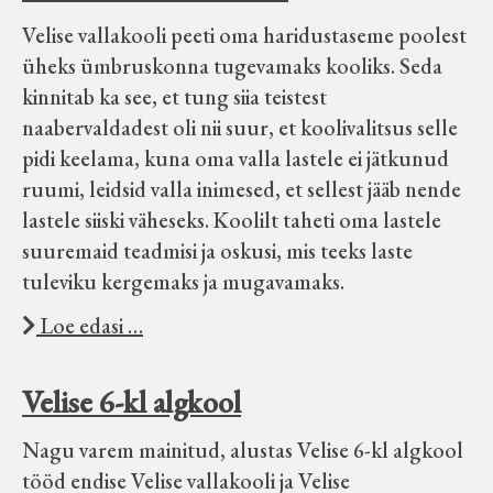
Koduleht on teoks saanud tänu Sillaotsa
Velise vallakooli peeti oma haridustaseme poolest
Muuseumisõprade Seltsingu, Kohaliku
üheks ümbruskonna tugevamaks kooliks. Seda
Omaalgatuse Programmi ja Märjamaa
kinnitab ka see, et tung siia teistest
Vallavalitsuse abile.
naabervaldadest oli nii suur, et koolivalitsus selle
pidi keelama, kuna oma valla lastele ei jätkunud
ruumi, leidsid valla inimesed, et sellest jääb nende
lastele siiski väheseks. Koolilt taheti oma lastele
suuremaid teadmisi ja oskusi, mis teeks laste
tuleviku kergemaks ja mugavamaks.
Loe edasi …
Velise 6-kl algkool
Nagu varem mainitud, alustas Velise 6-kl algkool
tööd endise Velise vallakooli ja Velise