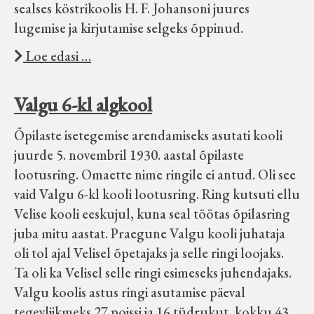
sealses köstrikoolis H. F. Johansoni juures
lugemise ja kirjutamise selgeks õppinud.
Loe edasi …
Valgu 6-kl algkool
Õpilaste isetegemise arendamiseks asutati kooli
juurde 5. novembril 1930. aastal õpilaste
lootusring. Omaette nime ringile ei antud. Oli see
vaid Valgu 6-kl kooli lootusring. Ring kutsuti ellu
Velise kooli eeskujul, kuna seal töötas õpilasring
juba mitu aastat. Praegune Valgu kooli juhataja
oli tol ajal Velisel õpetajaks ja selle ringi loojaks.
Ta oli ka Velisel selle ringi esimeseks juhendajaks.
Valgu koolis astus ringi asutamise päeval
tegevliikmeks 27 poissi ja 16 tüdrukut, kokku 43