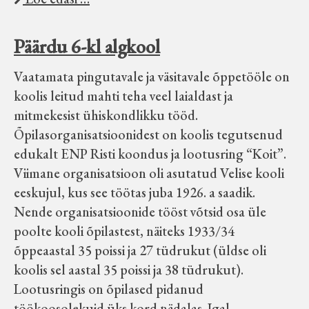
Päärdu 6-kl algkool
Vaatamata pingutavale ja väsitavale õppetööle on
koolis leitud mahti teha veel laialdast ja
mitmekesist ühiskondlikku tööd.
Õpilasorganisatsioonidest on koolis tegutsenud
edukalt ENP Risti koondus ja lootusring “Koit”.
Viimane organisatsioon oli asutatud Velise kooli
eeskujul, kus see töötas juba 1926. a saadik.
Nende organisatsioonide tööst võtsid osa üle
poolte kooli õpilastest, näiteks 1933/34
õppeaastal 35 poissi ja 27 tüdrukut (üldse oli
koolis sel aastal 35 poissi ja 38 tüdrukut).
Lootusringis on õpilased pidanud
töökoosolekuid üks kord nädalas. Igal