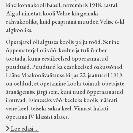
kihelkonnakooli baasil, novembris 1918. aastal.
Algul nimetati kooli Velise kõrgemaks
rahvakooliks, kuid peagi nimi muudeti Velise 6-kl
algkooliks.
Õpetajatel oli alguses koolis palju tööd. Senine
õppematerjal oli võõrkeelne ja tuli ümber
töötada, kuna eestikeelsed õpperaamatud
puudusid. Puudusid ka eestikeelsed oskussõnad.
Lääne Maakoolivalitsuse kirjas 22. jaanuaril 1919.
on öeldud, et õpetamine koolis toimub õpetajate
äranägemise järgi seni, kuni uued õpperaamatud
ilmuvad. Esimeseks võõrkeeleks koolis määrati
vene keel, teiseks saksa keel. Viimast hakati
õpetama IV klassist alates.
Loe edasi …