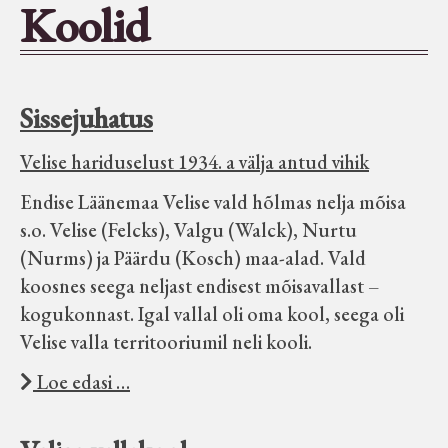
Koolid
Seltsid-ühingud
Aiandus
Sissejuhatus
Tuletõrje
Velise hariduselust 1934. a välja antud vihik
Endise Läänemaa Velise vald hõlmas nelja mõisa
Õpperada
s.o. Velise (Felcks), Valgu (Walck), Nurtu
(Nurms) ja Päärdu (Kosch) maa-alad. Vald
Muud koduloolist Velise mailt
koosnes seega neljast endisest mõisavallast –
kogukonnast. Igal vallal oli oma kool, seega oli
Velise valla territooriumil neli kooli.
Märjamaa ümbruse valdade
elanike nimekirjad seisuga
Loe edasi …
15.12.1938