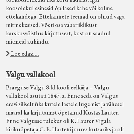
koosolekul esinesid õpilased kahe või kolme
ettekandega. Ettekannete teemad on olnud väga
mitmekesised. Võeti osa vabariiklikust
karskusvõistlus kirjutusest, kust on saadud
mitmeid auhindu.
Loe edasi …
Valgu vallakool
Praeguse Valgu 8-kl kooli eelkäija – Valgu
vallakool asutati 1847. a. Enne seda on Valgus
eraviisiliselt üksikutele lastele lugemist ja vähesel
määral ka kirjutamist õpetanud Kustas Lauter.
Enne Valgusse tulekut oli K. Lauter Vigala
kirikuõpetaja C. E. Harteni juures kutsariks ja oli