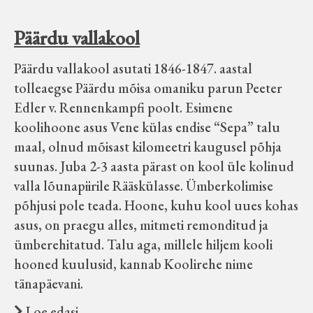
Päärdu vallakool
Päärdu vallakool asutati 1846-1847. aastal
tolleaegse Päärdu mõisa omaniku parun Peeter
Edler v. Rennenkampfi poolt. Esimene
koolihoone asus Vene külas endise “Sepa” talu
maal, olnud mõisast kilomeetri kaugusel põhja
suunas. Juba 2-3 aasta pärast on kool üle kolinud
valla lõunapiirile Rääskülasse. Ümberkolimise
põhjusi pole teada. Hoone, kuhu kool uues kohas
asus, on praegu alles, mitmeti remonditud ja
ümberehitatud. Talu aga, millele hiljem kooli
hooned kuulusid, kannab Koolirehe nime
tänapäevani.
Loe edasi …