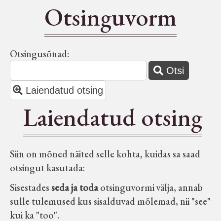
Otsinguvorm
Seltsid-ühingud
Aiandus
Otsingusõnad:
Otsi
Tuletõrje
Type 2 or more characters for
Laiendatud otsing
results.
Laiendatud otsing
Õpperada
Muud koduloolist Velise mailt
Siin on mõned näited selle kohta, kuidas sa saad
otsingut kasutada:
Märjamaa ümbruse valdade
elanike nimekirjad seisuga
Sisestades
seda ja toda
otsinguvormi välja, annab
15.12.1938
sulle tulemused kus sisalduvad mõlemad, nii "see"
kui ka "too".