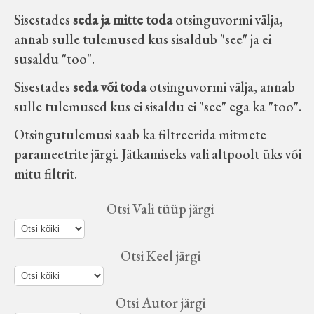
Velise kultuuri ja hariduse selts
Sisestades
seda ja mitte toda
otsinguvormi välja,
annab sulle tulemused kus sisaldub "see" ja ei
Virtuaalnäitused
susaldu "too".
Sisestades
seda või toda
otsinguvormi välja, annab
Otsi
sulle tulemused kus ei sisaldu ei "see" ega ka "too".
Otsingutulemusi saab ka filtreerida mitmete
Tagasiside
parameetrite järgi. Jätkamiseks vali altpoolt üks või
mitu filtrit.
Otsi Vali tüüp järgi
Otsi Keel järgi
Otsi Autor järgi