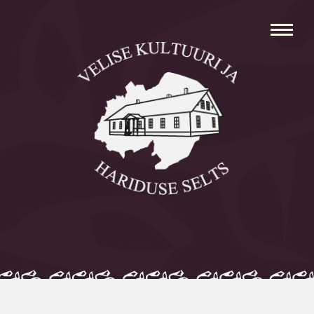
Avaleht
Aleksei Parnabas
Sillaotsa Talumuuseum
Mõisad
Külad
Koolid