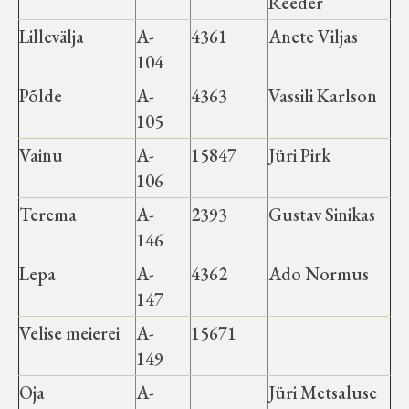
Reeder
Lillevälja
A-
4361
Anete Viljas
104
Põlde
A-
4363
Vassili Karlson
105
Vainu
A-
15847
Jüri Pirk
106
Terema
A-
2393
Gustav Sinikas
146
Lepa
A-
4362
Ado Normus
147
Velise meierei
A-
15671
149
Oja
A-
Jüri Metsaluse