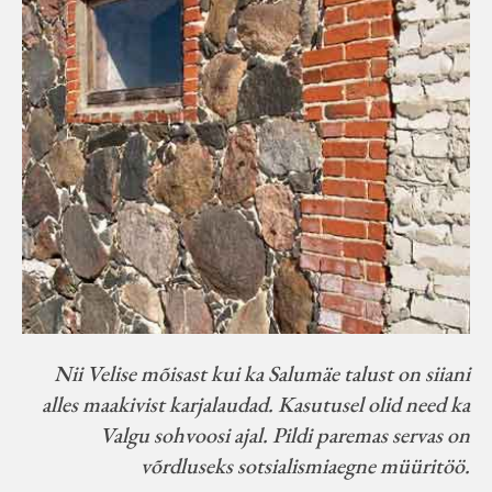
Velise kultuuri ja hariduse selts
Virtuaalnäitused
Otsi
Tagasiside
Nii Velise mõisast kui ka Salumäe talust on siiani
alles maakivist karjalaudad. Kasutusel olid need ka
Valgu sohvoosi ajal. Pildi paremas servas on
võrdluseks sotsialismiaegne müüritöö.