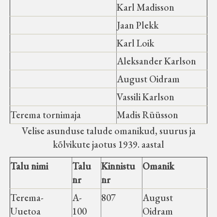
Karl Madisson
Jaan Plekk
Karl Loik
Aleksander Karlson
August Oidram
Vassili Karlson
Terema tornimaja
Madis Rüüsson
Velise asunduse talude omanikud, suurus ja
kõlvikute jaotus 1939. aastal
Talu nimi
Talu
Kinnistu
Omanik
nr
nr
Terema-
A-
807
August
Uuetoa
100
Oidram