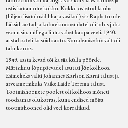
talutöö kõrvalt ka äriga. Käis korv käes taludes ja
ostis kanamune kokku. Kokku ostetud kauba
(hiljem lisandusid liha ja vasikad) viis Rapla turule.
Läksid aastad ja kolmekümnendatel oli talus juba
veomasin, millega linna vahet kaupa veeti. 1940.
aastal osteti ka sõiduauto. Kauplemise kõrvalt oli
talu korras.
1949. aasta kevad tõi ka siia külla pöörde.
Märtsikuu lõpupäevadel asutati
Jõe
kolhoos.
Esimeheks valiti Johannes Karlson Karni talust ja
arveametnikuks Vaike Laide Terema talust.
Tootmishoonete poolest oli kolhoos mõneti
soodsamas olukorras, kuna endised mõisa
tootmishooned olid veel korralikud.