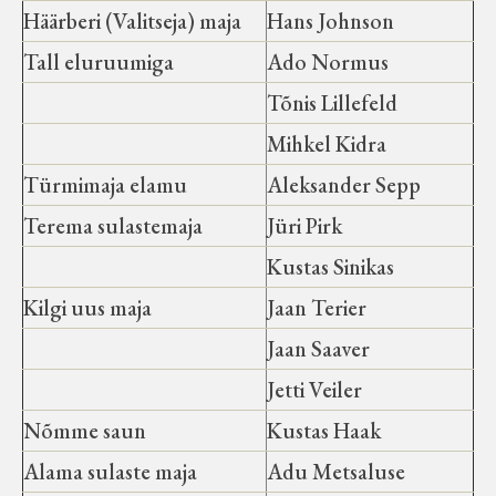
Häärberi (Valitseja) maja
Hans Johnson
Tall eluruumiga
Ado Normus
Tõnis Lillefeld
Mihkel Kidra
Türmimaja elamu
Aleksander Sepp
Terema sulastemaja
Jüri Pirk
Kustas Sinikas
Kilgi uus maja
Jaan Terier
Jaan Saaver
Jetti Veiler
Nõmme saun
Kustas Haak
Alama sulaste maja
Adu Metsaluse