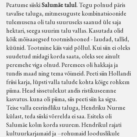
Peatume siiski
Salumäe talul
. Tegu polnud päris
Koduleht on teoks saanud tänu Sillaotsa
tavalise taluga, mitmesuguste kombinatsioonide
Muuseumisõprade Seltsingu, Kohaliku
tulemusena oli talu suuruseks saanud üle saja
Omaalgatuse Programmi ja Märjamaa
hektari, seega suurim talu vallas. Kasutada olid
Vallavalitsuse abile.
kõik mõisaaegsed tootmishooned - laudad, tallid,
küünid. Tootmine käis vaid põllul. Kui siin ei oleks
suudetud midagi korda saata, oleks see ainult
peremehe viga olnud. Peremees oli hakkaja ja
tundis maad ning tema võimeid. Peeti siin Hollandi
friisi karja, lüpsti valla talude kohta kõige rohkem
piima. Head sissetulekut andis ristikuseemne
kasvatus. kuna oli piima, siis peeti siin ka sigu.
Teise valla eesrindliku taluga, Hendriku Nurme
külast, teda siiski võrrelda ei saa. Esiteks oli
Salumäe kolm korda suurem. Hendrikul rajati
kultuurkarjamaid ja –rohumaid looduslikule