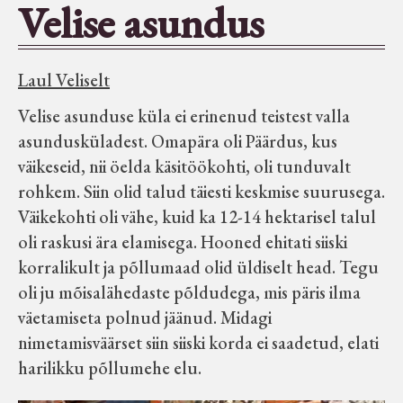
Velise asundus
Seltsid-ühingud
Laul Veliselt
Aiandus
Velise asunduse küla ei erinenud teistest valla
Tuletõrje
asundusküladest. Omapära oli Päärdus, kus
väikeseid, nii öelda käsitöökohti, oli tunduvalt
rohkem. Siin olid talud täiesti keskmise suurusega.
Õpperada
Väikekohti oli vähe, kuid ka 12-14 hektarisel talul
oli raskusi ära elamisega. Hooned ehitati siiski
Muud koduloolist Velise mailt
korralikult ja põllumaad olid üldiselt head. Tegu
oli ju mõisalähedaste põldudega, mis päris ilma
Märjamaa ümbruse valdade
väetamiseta polnud jäänud. Midagi
elanike nimekirjad seisuga
nimetamisväärset siin siiski korda ei saadetud, elati
15.12.1938
harilikku põllumehe elu.