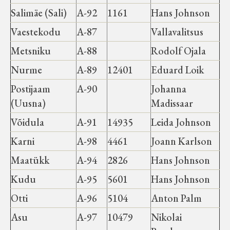
Salimäe (Sali)
A-92
1161
Hans Johnson
Vaestekodu
A-87
Vallavalitsus
Metsniku
A-88
Rodolf Ojala
Nurme
A-89
12401
Eduard Loik
Postijaam
A-90
Johanna
(Uusna)
Madissaar
Võidula
A-91
14935
Leida Johnson
Karni
A-98
4461
Joann Karlson
Maatükk
A-94
2826
Hans Johnson
Kudu
A-95
5601
Hans Johnson
Otti
A-96
5104
Anton Palm
Asu
A-97
10479
Nikolai