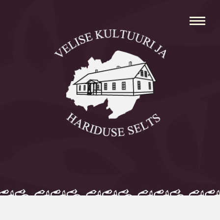
Avaleht
Aleksei Parnabas
Sillaotsa Talumuuseum
Mõisad
Külad
Koolid