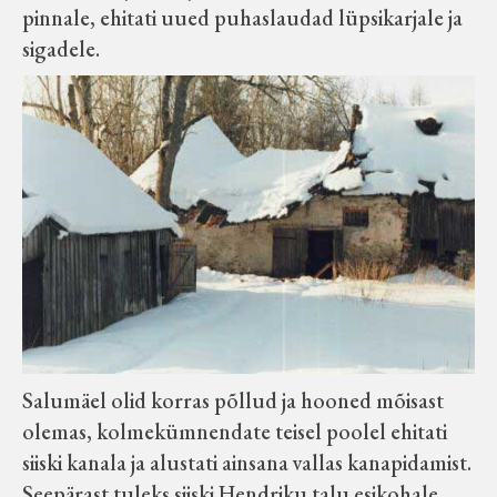
pinnale, ehitati uued puhaslaudad lüpsikarjale ja
sigadele.
Salumäel olid korras põllud ja hooned mõisast
olemas, kolmekümnendate teisel poolel ehitati
siiski kanala ja alustati ainsana vallas kanapidamist.
Seepärast tuleks siiski Hendriku talu esikohale