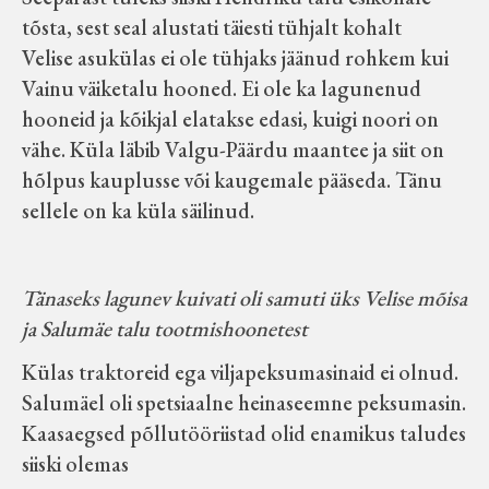
tõsta, sest seal alustati täiesti tühjalt kohalt
Velise asukülas ei ole tühjaks jäänud rohkem kui
Vainu väiketalu hooned. Ei ole ka lagunenud
hooneid ja kõikjal elatakse edasi, kuigi noori on
vähe. Küla läbib Valgu-Päärdu maantee ja siit on
hõlpus kauplusse või kaugemale pääseda. Tänu
sellele on ka küla säilinud.
Tänaseks lagunev kuivati oli samuti üks Velise mõisa
ja Salumäe talu tootmishoonetest
Külas traktoreid ega viljapeksumasinaid ei olnud.
Salumäel oli spetsiaalne heinaseemne peksumasin.
Kaasaegsed põllutööriistad olid enamikus taludes
siiski olemas