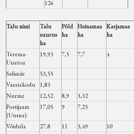
126
Talu nimi
Talu
Põld
Heinamaa
Karjamaa
suurus
ha
ha
ha
ha
Terema-
19,93
7,5
7,7
4
Uuetoa
Salimäe
53,55
Vaestekodu
1,83
Nurme
12,52
8,9
3,32
Postijaam
17,05
9
7,25
(Uusna)
Võidula
27,8
11
5,49
10