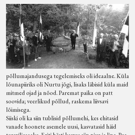
Velise kultuuri ja hariduse selts
Virtuaalnäitused
Otsi
Tagasiside
põllumajandusega tegelemiseks oli ideaalne. Küla
lõunapiiriks oli Nurtu jõgi, lisaks läbisid küla maid
mitmed ojad ja nõod. Paremat paika on patt
soovida; veerlikud põllud, raskema liivsavi
lõimisega.
Siiski oli ka siin tublisid põllumehi, kes ehitasid
vanade hoonete asemele uusi, kasvatasid häid