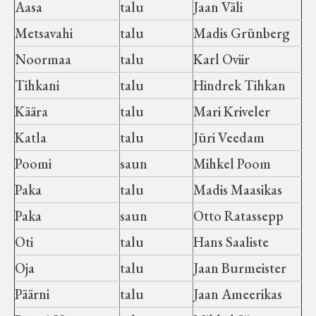
Aasa
talu
Jaan Väli
Metsavahi
talu
Madis Grünberg
Noormaa
talu
Karl Oviir
Tihkani
talu
Hindrek Tihkan
Käära
talu
Mari Kriveler
Katla
talu
Jüri Veedam
Poomi
saun
Mihkel Poom
Paka
talu
Madis Maasikas
Paka
saun
Otto Ratassepp
Oti
talu
Hans Saaliste
Oja
talu
Jaan Burmeister
Päärni
talu
Jaan Ameerikas