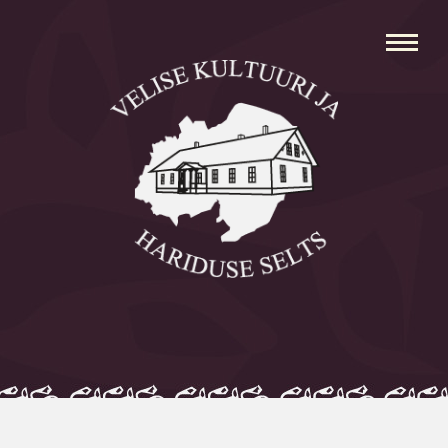
Avaleht
Aleksei Parnabas
Sillaotsa Talumuuseum
Mõisad
Külad
Koolid