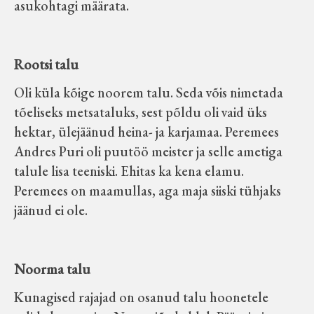
asukohtagi määrata.
Rootsi talu
Oli küla kõige noorem talu. Seda võis nimetada
tõeliseks metsataluks, sest põldu oli vaid üks
hektar, ülejäänud heina- ja karjamaa. Peremees
Andres Puri oli puutöö meister ja selle ametiga
talule lisa teeniski. Ehitas ka kena elamu.
Peremees on maamullas, aga maja siiski tühjaks
jäänud ei ole.
Noorma talu
Kunagised rajajad on osanud talu hoonetele