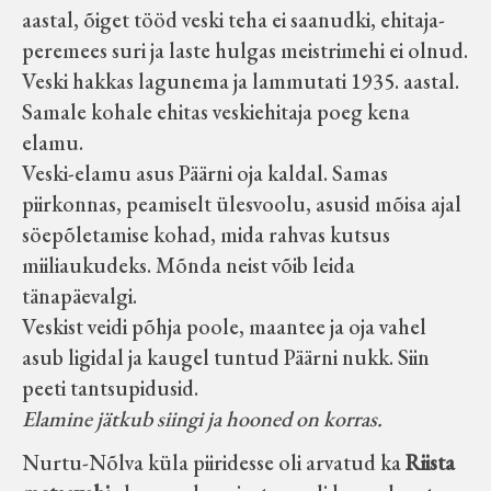
aastal, õiget tööd veski teha ei saanudki, ehitaja-
peremees suri ja laste hulgas meistrimehi ei olnud.
Veski hakkas lagunema ja lammutati 1935. aastal.
Samale kohale ehitas veskiehitaja poeg kena
elamu.
Veski-elamu asus Päärni oja kaldal. Samas
piirkonnas, peamiselt ülesvoolu, asusid mõisa ajal
söepõletamise kohad, mida rahvas kutsus
miiliaukudeks. Mõnda neist võib leida
tänapäevalgi.
Veskist veidi põhja poole, maantee ja oja vahel
asub ligidal ja kaugel tuntud Päärni nukk. Siin
peeti tantsupidusid.
Elamine jätkub siingi ja hooned on korras.
Nurtu-Nõlva küla piiridesse oli arvatud ka
Riista