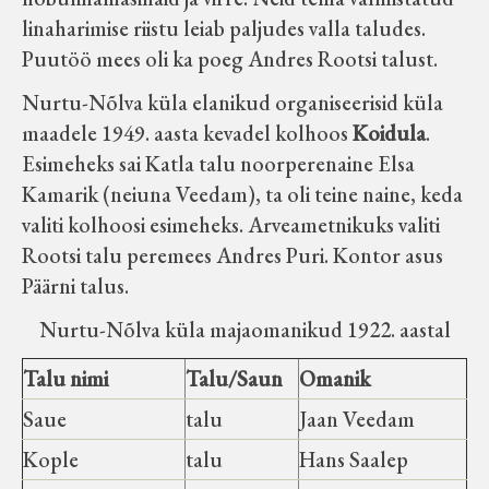
linaharimise riistu leiab paljudes valla taludes.
Puutöö mees oli ka poeg Andres Rootsi talust.
Nurtu-Nõlva küla elanikud organiseerisid küla
maadele 1949. aasta kevadel kolhoos
Koidula
.
Esimeheks sai Katla talu noorperenaine Elsa
Kamarik (neiuna Veedam), ta oli teine naine, keda
valiti kolhoosi esimeheks. Arveametnikuks valiti
Rootsi talu peremees Andres Puri. Kontor asus
Päärni talus.
Nurtu-Nõlva küla majaomanikud 1922. aastal
Talu nimi
Talu/Saun
Omanik
Saue
talu
Jaan Veedam
Kople
talu
Hans Saalep