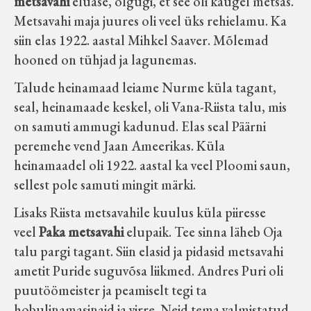
metsavahi
eluase, olgugi, et see oli kaugel metsas.
Metsavahi maja juures oli veel üks rehielamu. Ka
siin elas 1922. aastal Mihkel Saaver. Mõlemad
hooned on tühjad ja lagunemas.
Talude heinamaad leiame Nurme küla tagant,
seal, heinamaade keskel, oli Vana-Riista talu, mis
on samuti ammugi kadunud. Elas seal Päärni
peremehe vend Jaan Ameerikas. Küla
heinamaadel oli 1922. aastal ka veel Ploomi saun,
sellest pole samuti mingit märki.
Lisaks Riista metsavahile kuulus küla piiresse
veel
Paka metsavahi
elupaik. Tee sinna läheb Oja
talu pargi tagant. Siin elasid ja pidasid metsavahi
ametit Puride suguvõsa liikmed. Andres Puri oli
puutöömeister ja peamiselt tegi ta
hobulinamasinaid ja virre. Neid tema valmistatud