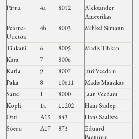
Pärna
4a
8012
Aleksander
Ameerikas
Pearna-
4b
8003
Mihkel Siimann
Uuetoa
Tihkani
6
8005
Madis Tihkan
Kära
7
8006
Katla
9
8007
Jüri Veedam
Paka
8
10611
Madis Maasikas
Saue
1
8000
Jaan Veedam
Kopli
1a
11202
Hans Saalep
Otti
A19
843
Hans Saaliste
Sõeru
A17
873
Eduard
Paenurm