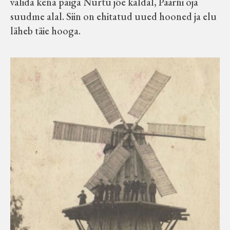
valida kena paiga Nurtu jõe kaldal, Päärni oja
suudme alal. Siin on ehitatud uued hooned ja elu
läheb täie hooga.