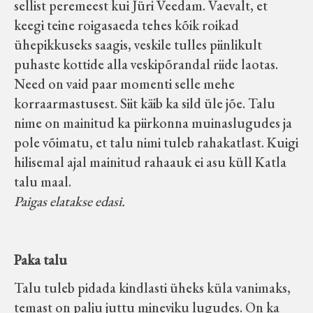
sellist peremeest kui Jüri Veedam. Vaevalt, et
keegi teine roigasaeda tehes kõik roikad
ühepikkuseks saagis, veskile tulles piinlikult
puhaste kottide alla veskipõrandal riide laotas.
Need on vaid paar momenti selle mehe
korraarmastusest. Siit käib ka sild üle jõe. Talu
nime on mainitud ka piirkonna muinaslugudes ja
pole võimatu, et talu nimi tuleb rahakatlast. Kuigi
hilisemal ajal mainitud rahaauk ei asu küll Katla
talu maal.
Paigas elatakse edasi.
Paka talu
Talu tuleb pidada kindlasti üheks küla vanimaks,
temast on palju juttu mineviku lugudes. On ka