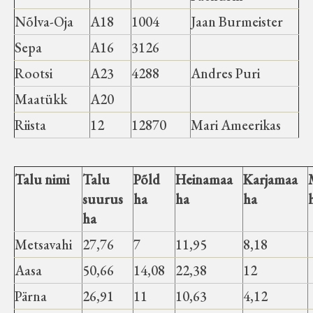
Nõlva-Oja
A18
1004
Jaan Burmeister
Sepa
A16
3126
Rootsi
A23
4288
Andres Puri
Maatükk
A20
Riista
12
12870
Mari Ameerikas
Talu nimi
Talu
Põld
Heinamaa
Karjamaa
suurus
ha
ha
ha
ha
Metsavahi
27,76
7
11,95
8,18
Aasa
50,66
14,08
22,38
12
Pärna
26,91
11
10,63
4,12