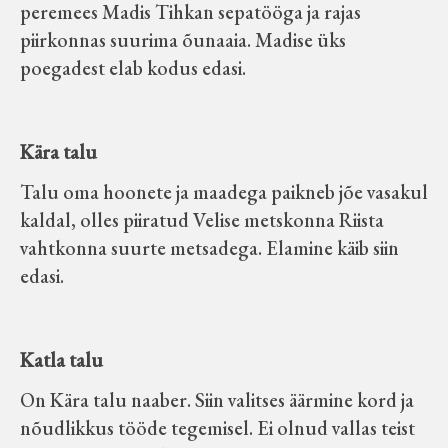
peremees Madis Tihkan sepatööga ja rajas
piirkonnas suurima õunaaia. Madise üks
poegadest elab kodus edasi.
Kära talu
Talu oma hoonete ja maadega paikneb jõe vasakul
kaldal, olles piiratud Velise metskonna Riista
vahtkonna suurte metsadega. Elamine käib siin
edasi.
Katla talu
On Kära talu naaber. Siin valitses äärmine kord ja
nõudlikkus tööde tegemisel. Ei olnud vallas teist