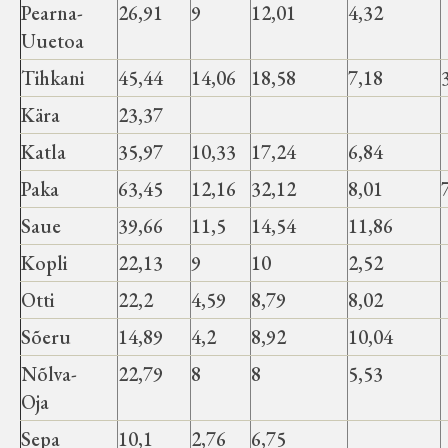
Pearna-
26,91
9
12,01
4,32
Uuetoa
Tihkani
45,44
14,06
18,58
7,18
Kära
23,37
Katla
35,97
10,33
17,24
6,84
Paka
63,45
12,16
32,12
8,01
Saue
39,66
11,5
14,54
11,86
Kopli
22,13
9
10
2,52
Otti
22,2
4,59
8,79
8,02
Sõeru
14,89
4,2
8,92
10,04
Nõlva-
22,79
8
8
5,53
Oja
Sepa
10,1
2,76
6,75