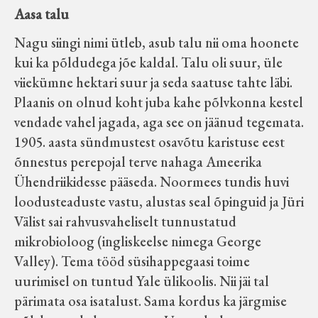
Aasa talu
Nagu siingi nimi ütleb, asub talu nii oma hoonete
kui ka põldudega jõe kaldal. Talu oli suur, üle
viiekümne hektari suur ja seda saatuse tahte läbi.
Plaanis on olnud koht juba kahe põlvkonna kestel
vendade vahel jagada, aga see on jäänud tegemata.
1905. aasta sündmustest osavõtu karistuse eest
õnnestus perepojal terve nahaga Ameerika
Ühendriikidesse pääseda. Noormees tundis huvi
loodusteaduste vastu, alustas seal õpinguid ja Jüri
Välist sai rahvusvaheliselt tunnustatud
mikrobioloog (ingliskeelse nimega George
Valley). Tema tööd süsihappegaasi toime
uurimisel on tuntud Yale ülikoolis. Nii jäi tal
pärimata osa isatalust. Sama kordus ka järgmise