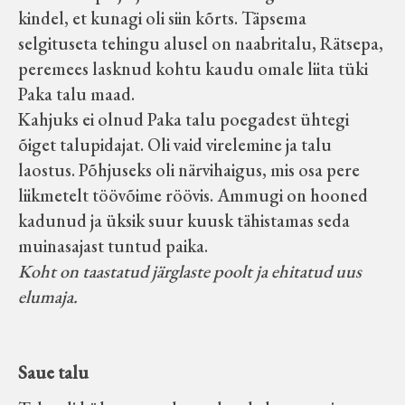
kindel, et kunagi oli siin kõrts. Täpsema
selgituseta tehingu alusel on naabritalu, Rätsepa,
peremees lasknud kohtu kaudu omale liita tüki
Paka talu maad.
Kahjuks ei olnud Paka talu poegadest ühtegi
õiget talupidajat. Oli vaid virelemine ja talu
laostus. Põhjuseks oli närvihaigus, mis osa pere
liikmetelt töövõime röövis. Ammugi on hooned
kadunud ja üksik suur kuusk tähistamas seda
muinasajast tuntud paika.
Koht on taastatud järglaste poolt ja ehitatud uus
elumaja.
Saue talu