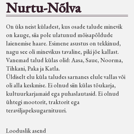
Nurtu-Nõlva
Seltsid-ühingud
On üks neist küladest, kus osade talude minevik
Aiandus
on kauge, siia pole ulatunud mõisapõldude
laienemise haare. Esimene asustus on tekkinud,
Tuletõrje
nagu see oli minevikus tavaline, piki jõe kallast.
Vanemad talud külas olid: Aasa, Saue, Noorma,
Õpperada
Tihkani, Paka ja Katla.
Üldiselt elu küla taludes sarnanes elule vallas või
Muud koduloolist Velise mailt
oli alla keskmise. Ei olnud siin külas tõukarja,
kultuurkarjamaid ega puhaslautasid. Ei olnud
ühtegi mootorit, traktorit ega
Märjamaa ümbruse valdade
teraviljapeksugarnituuri.
elanike nimekirjad seisuga
15.12.1938
Looduslik asend