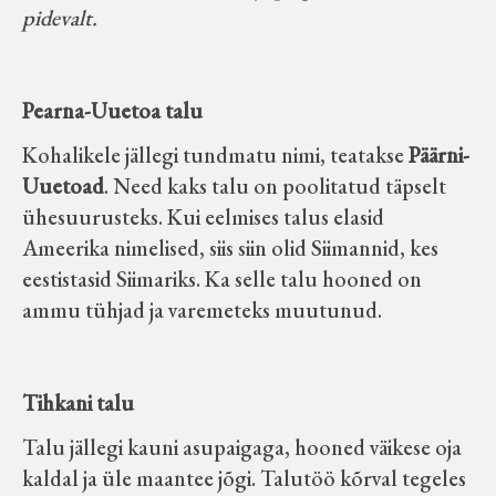
pidevalt.
Pearna-Uuetoa talu
Kohalikele jällegi tundmatu nimi, teatakse
Päärni-
Uuetoad
. Need kaks talu on poolitatud täpselt
ühesuurusteks. Kui eelmises talus elasid
Ameerika nimelised, siis siin olid Siimannid, kes
eestistasid Siimariks. Ka selle talu hooned on
ammu tühjad ja varemeteks muutunud.
Tihkani talu
Talu jällegi kauni asupaigaga, hooned väikese oja
kaldal ja üle maantee jõgi. Talutöö kõrval tegeles