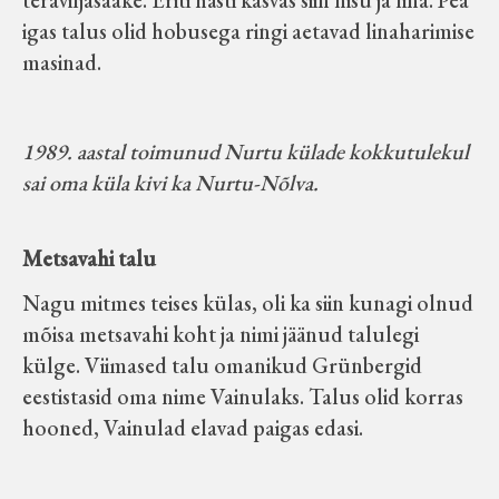
teraviljasaake. Eriti hästi kasvas siin nisu ja lina. Pea
Koduleht on teoks saanud tänu Sillaotsa
igas talus olid hobusega ringi aetavad linaharimise
Muuseumisõprade Seltsingu, Kohaliku
masinad.
Omaalgatuse Programmi ja Märjamaa
Vallavalitsuse abile.
1989. aastal toimunud Nurtu külade kokkutulekul
sai oma küla kivi ka Nurtu-Nõlva.
Metsavahi talu
Nagu mitmes teises külas, oli ka siin kunagi olnud
mõisa metsavahi koht ja nimi jäänud talulegi
külge. Viimased talu omanikud Grünbergid
eestistasid oma nime Vainulaks. Talus olid korras
hooned, Vainulad elavad paigas edasi.