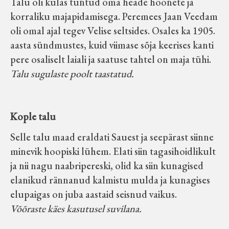
Talu oli külas tuntud oma heade hoonete ja
korraliku majapidamisega. Peremees Jaan Veedam
oli omal ajal tegev Velise seltsides. Osales ka 1905.
aasta sündmustes, kuid viimase sõja keerises kanti
pere osaliselt laiali ja saatuse tahtel on maja tühi.
Talu sugulaste poolt taastatud.
Kople talu
Selle talu maad eraldati Sauest ja seepärast siinne
minevik hoopiski lühem. Elati siin tagasihoidlikult
ja nii nagu naabripereski, olid ka siin kunagised
elanikud rännanud kalmistu mulda ja kunagises
elupaigas on juba aastaid seisnud vaikus.
Võõraste käes kasutusel suvilana.