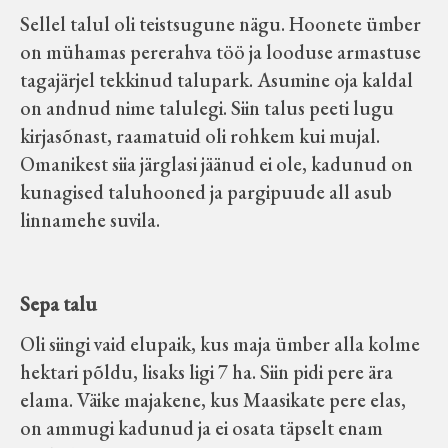
Sellel talul oli teistsugune nägu. Hoonete ümber
on mühamas pererahva töö ja looduse armastuse
tagajärjel tekkinud talupark. Asumine oja kaldal
on andnud nime talulegi. Siin talus peeti lugu
kirjasõnast, raamatuid oli rohkem kui mujal.
Omanikest siia järglasi jäänud ei ole, kadunud on
kunagised taluhooned ja pargipuude all asub
linnamehe suvila.
Sepa talu
Oli siingi vaid elupaik, kus maja ümber alla kolme
hektari põldu, lisaks ligi 7 ha. Siin pidi pere ära
elama. Väike majakene, kus Maasikate pere elas,
on ammugi kadunud ja ei osata täpselt enam