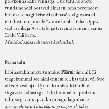
põlvkonna kahe vennaga. Uue talu hoonete
vundamendid ootavad tänaseni oma peremeest.
Rändas temagi Teise Maailmasõja algusaastail
isatalust onu juurde “suure lombi” taha. Õppis
seal arstiks ja Aasa talu jäi tervenisti vanema venna
Evald Väli kätte.
Müüdud saksa rahvusest kodanikule.
Pärna talu
Läbi aastakümnete tuntakse
Päärni
nime all. Ei
teagi kummal see nimi ennem oli, kas talul või õue
all voolaval ojal. Oja on kaunis ja käänuline,
sügavate kallastega. Talu hooned on peidetud
talupargi varju, paraku praegu lagunemas.
Siia on ehitatud uus elamu ja paigas elatakse