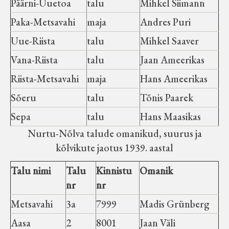
Päärni-Uuetoa
talu
Mihkel Siimann
Paka-Metsavahi
maja
Andres Puri
Uue-Riista
talu
Mihkel Saaver
Vana-Riista
talu
Jaan Ameerikas
Riista-Metsavahi
maja
Hans Ameerikas
Sõeru
talu
Tõnis Paarek
Sepa
talu
Hans Maasikas
Nurtu-Nõlva talude omanikud, suurus ja
kõlvikute jaotus 1939. aastal
Talu nimi
Talu
Kinnistu
Omanik
nr
nr
Metsavahi
3a
7999
Madis Grünberg
Aasa
2
8001
Jaan Väli